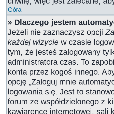
chwilę, więc jest zalecane, ab
Góra
» Dlaczego jestem automat
Jeżeli nie zaznaczysz opcji
Za
każdej wizycie
w czasie logow
tym, że jesteś zalogowany tyl
administratora czas. To zapob
konta przez kogoś innego. A
opcję „Zaloguj mnie automatyc
logowania się. Jest to stanowc
forum ze współdzielonego z ki
kawiarence internetowej, sali