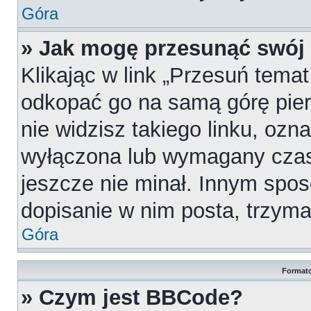
Góra
» Jak mogę przesunąć swój
Klikając w link „Przesuń tema
odkopać go na samą górę pierw
nie widzisz takiego linku, ozn
wyłączona lub wymagany czas
jeszcze nie minał. Innym spo
dopisanie w nim posta, trzymaj
Góra
Formato
» Czym jest BBCode?