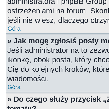
administratora i phpBB Group
ostrzeżeniami na forum. Skont
jeśli nie wiesz, dlaczego otrz
Góra
» Jak mogę zgłosiś posty m
Jeśli administrator na to zezw
ikonkę, obok posta, który chces
Cię do kolejnych kroków, któr
wiadomości.
Góra
» Do czego służy przycisk 
tematu?