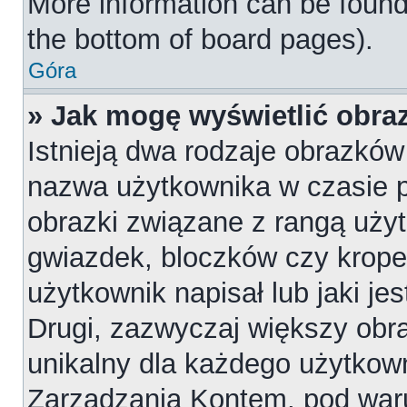
More information can be found
the bottom of board pages).
Góra
» Jak mogę wyświetlić obr
Istnieją dwa rodzaje obrazkó
nazwa użytkownika w czasie p
obrazki związane z rangą uży
gwiazdek, bloczków czy krope
użytkownik napisał lub jaki je
Drugi, zazwyczaj większy obraz
unikalny dla każdego użytkow
Zarządzania Kontem, pod waru