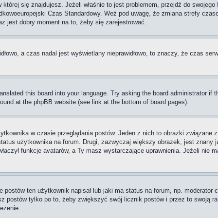
w której się znajdujesz. Jeżeli właśnie to jest problemem, przejdź do swoje
rodkowoeuropejski Czas Standardowy. Weź pod uwagę, że zmiana strefy czaso
raz jest dobry moment na to, żeby się zarejestrować.
idłowo, a czas nadal jest wyświetlany nieprawidłowo, to znaczy, że czas serw
ranslated this board into your language. Try asking the board administrator if
 found at the phpBB website (see link at the bottom of board pages).
ytkownika w czasie przeglądania postów. Jeden z nich to obrazki związane 
 status użytkownika na forum. Drugi, zazwyczaj większy obrazek, jest znany j
aczył funkcje avatarów, a Ty masz wystarczające uprawnienia. Jeżeli nie ma
postów ten użytkownik napisał lub jaki ma status na forum, np. moderator c
z postów tylko po to, żeby zwiększyć swój licznik postów i przez to swoją ran
zeżenie.