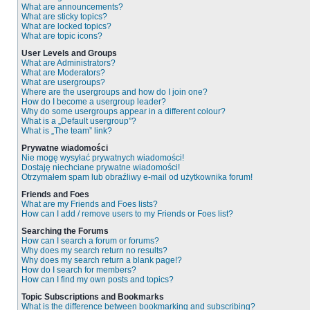
What are announcements?
What are sticky topics?
What are locked topics?
What are topic icons?
User Levels and Groups
What are Administrators?
What are Moderators?
What are usergroups?
Where are the usergroups and how do I join one?
How do I become a usergroup leader?
Why do some usergroups appear in a different colour?
What is a „Default usergroup”?
What is „The team” link?
Prywatne wiadomości
Nie mogę wysyłać prywatnych wiadomości!
Dostaję niechciane prywatne wiadomości!
Otrzymałem spam lub obraźliwy e-mail od użytkownika forum!
Friends and Foes
What are my Friends and Foes lists?
How can I add / remove users to my Friends or Foes list?
Searching the Forums
How can I search a forum or forums?
Why does my search return no results?
Why does my search return a blank page!?
How do I search for members?
How can I find my own posts and topics?
Topic Subscriptions and Bookmarks
What is the difference between bookmarking and subscribing?