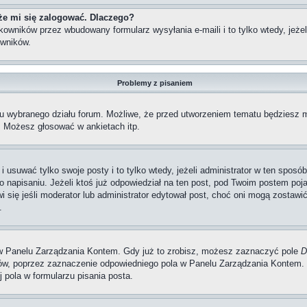
że mi się zalogować. Dlaczego?
wników przez wbudowany formularz wysyłania e-maili i to tylko wtedy, jeżeli
wników.
Problemy z pisaniem
iu wybranego działu forum. Możliwe, że przed utworzeniem tematu będziesz m
, Możesz głosować w ankietach itp.
i usuwać tylko swoje posty i to tylko wtedy, jeżeli administrator w ten spos
napisaniu. Jeżeli ktoś już odpowiedział na ten post, pod Twoim postem pojawi 
jawi się jeśli moderator lub administrator edytował post, choć oni mogą zosta
.
w Panelu Zarządzania Kontem. Gdy już to zrobisz, możesz zaznaczyć pole
D
, poprzez zaznaczenie odpowiedniego pola w Panelu Zarządzania Kontem. K
pola w formularzu pisania posta.