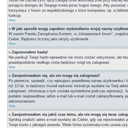
Jeżeli nie zaznaczysz opcji
Zaloguj mnie automatycznie przy każdej wi
przejęciu dostępu do Twojego konta przez kogoś innego. Aby pozostać 
korzystasz z forum ze współdzielonego z kimś komputera, np. w bibliotece
funkcję.
Góra
» W jaki sposób mogę zapobiec wyświetlaniu mojej nazwy użytkow
W swoim Panelu Zarządzania Kontem, w „Ustawieniach forum”, znajdzi
Ciebie. Będziesz liczony jako ukryty użytkownik.
Góra
» Zapomniałem hasła!
Nie panikuj! Twoje hasło wprawdzie nie może zostać odzyskane, ale bez
prawdopodobnie niedługo znów będziesz mógł się zalogować.
Góra
» Zarejestrowałem się, ale nie mogę się zalogować!
Po pierwsze, sprawdź, czy wpisujesz prawidłową nazwę użytkownika i has
niż 13 lat, to będziesz musiał wykonać instrukcje wysłane na Twój adre
zalogować; informacja o tym została wyświetlona podczas rejestracji. J
podałeś nieprawidłowy adres e-mail lub e-mail został zaklasyfikowany j
administratorem.
Góra
» Zarejestrowałem się jakiś czas temu, ale nie mogę się teraz zalo
Spróbuj znaleźć adres e-mail wysłany do Ciebie, gdy się rejestrowałeś 
Twoje konto z jakiegoś powodu. Wiele forów systematycznie usuwa użytk