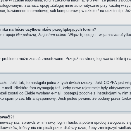
zycie
w czasie logowania, forum zachowa informację o tym, że jesteś zalogow
zalogowanym, zaznacz opcję „Zaloguj mnie automatycznie przy każdej wizycie
, kawiarence internetowej, sali komputerowej w szkole / na uczelni itp. Jeżel
nika na liście użytkowników przeglądających forum?
esz opcję
Nie pokazuj, że jestem online
. Włącz tę opcję i Twoja nazwa użytko
 problemu może zostać zresetowane. Przejdź na stronę logowania i kliknij na
ło. Jeśli tak, to nastąpiła jedna z tych dwóch rzeczy: Jeśli COPPA jest włą
s e-mail. Niektóre fora wymagają też, żeby nowe rejestracje były aktywowane
eżeli został do Ciebie wysłany e-mail, postępuj zgodnie z instrukcjami w nim
ako spam przez filtr antyspamowy. Jeśli jesteś pewien, że podany przez Ciebi
gować!?!
pierwszy raz, sprawdź w nim swój login i hasło, a potem spróbuj zalogować si
owników, którzy nic nie pisali przez dłuższy czas, żeby zmniejszyć wielkość