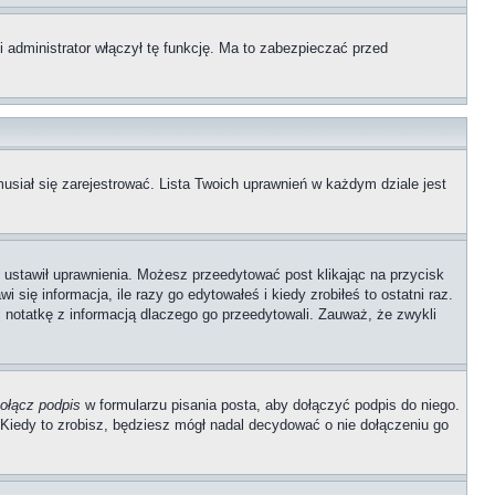
 administrator włączył tę funkcję. Ma to zabezpieczać przed
usiał się zarejestrować. Lista Twoich uprawnień w każdym dziale jest
ób ustawił uprawnienia. Możesz przeedytować post klikając na przycisk
się informacja, ile razy go edytowałeś i kiedy zrobiłeś to ostatni raz.
wić notatkę z informacją dlaczego go przeedytowali. Zauważ, że zwykli
ołącz podpis
w formularzu pisania posta, aby dołączyć podpis do niego.
iedy to zrobisz, będziesz mógł nadal decydować o nie dołączeniu go