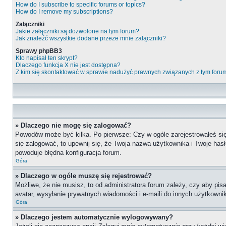
How do I subscribe to specific forums or topics?
How do I remove my subscriptions?
Załączniki
Jakie załączniki są dozwolone na tym forum?
Jak znaleźć wszystkie dodane przeze mnie załączniki?
Sprawy phpBB3
Kto napisał ten skrypt?
Dlaczego funkcja X nie jest dostępna?
Z kim się skontaktować w sprawie nadużyć prawnych związanych z tym foru
» Dlaczego nie mogę się zalogować?
Powodów może być kilka. Po pierwsze: Czy w ogóle zarejestrowałeś się n
się zalogować, to upewnij się, że Twoja nazwa użytkownika i Twoje hasł
powoduje błędna konfiguracja forum.
Góra
» Dlaczego w ogóle muszę się rejestrować?
Możliwe, że nie musisz, to od administratora forum zależy, czy aby pis
avatar, wysyłanie prywatnych wiadomości i e-maili do innych użytkownik
Góra
» Dlaczego jestem automatycznie wylogowywany?