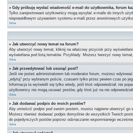
» Gdy próbuję wysłać wiadomość e-mail do użytkownika, forum ka
Tylko zarejestrowani użytkownicy mogą wysyłać e-maile do innych użytko
nieprawidłowym używaniem systemu e-maili przez anonimowych użytko
Góra
» Jak utworzyć nowy temat na forum?
Aby utworzyć nowy temat, kliknij na właściwy przycisk przy wyświetlan
wyświetlana pod listą tematów. Przykłady: Możesz tworzyć nowy temat
Góra
» Jak przeedytować lub usunąć post?
Jeśli nie jesteś administratorem lub moderator forum, możesz edytować 
„edytuj” przy wybranym poście, czasami tylko przez pewien czas po jego 
Informacja ta wyświetli się tylko wtedy, jeśli ktoś odpowiedział; nie po
użytkownicy nie mogą usuwać postów, gdy ktoś już na nie odpowiedział
Góra
» Jak dodawać podpis do moich postów?
Aby umieścić podpis pod swoim postem, musisz najpierw utworzyć go 
Możesz również dodawać podpis domyślnie do wszystkich Twoich postów
do pojedynczych postów poprzez odznaczanie wspomnianego wcześniej 
Góra