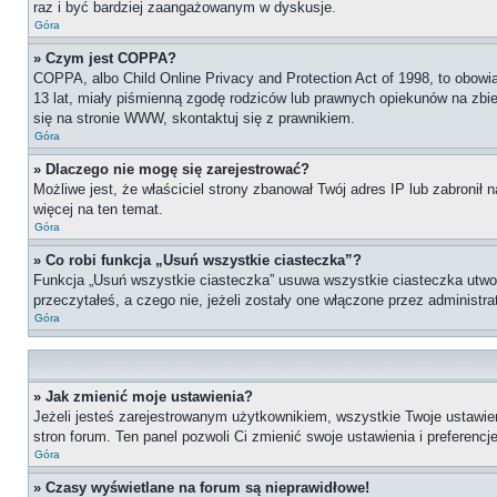
raz i być bardziej zaangażowanym w dyskusje.
Góra
» Czym jest COPPA?
COPPA, albo Child Online Privacy and Protection Act of 1998, to obow
13 lat, miały piśmienną zgodę rodziców lub prawnych opiekunów na zbier
się na stronie WWW, skontaktuj się z prawnikiem.
Góra
» Dlaczego nie mogę się zarejestrować?
Możliwe jest, że właściciel strony zbanował Twój adres IP lub zabronił 
więcej na ten temat.
Góra
» Co robi funkcja „Usuń wszystkie ciasteczka”?
Funkcja „Usuń wszystkie ciasteczka” usuwa wszystkie ciasteczka utworz
przeczytałeś, a czego nie, jeżeli zostały one włączone przez administ
Góra
» Jak zmienić moje ustawienia?
Jeżeli jesteś zarejestrowanym użytkownikiem, wszystkie Twoje ustawie
stron forum. Ten panel pozwoli Ci zmienić swoje ustawienia i preferencje
Góra
» Czasy wyświetlane na forum są nieprawidłowe!