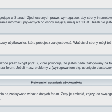
iązujące w Stanach Zjednoczonych prawo, wymagajace, aby strony internetowe
anie informacji prywatnych od osoby mającej mniej niż 13 lat. Jeżeli nie jes
nazwy użytkownika, którą próbujesz zarejestrować. Właściciel strony mógł też
one przez skrypt phpBB, które powodują, że jesteś nadal zalogowany na foru
ratora forum. Jeżeli masz problemy z (wy)logowaniem się, usunięcie ciastec
Preferencje i ustawienia użytkowników
nia są zapisywane w bazie danych forum. Żeby je zmienić, zajrzyj do swojeg
.