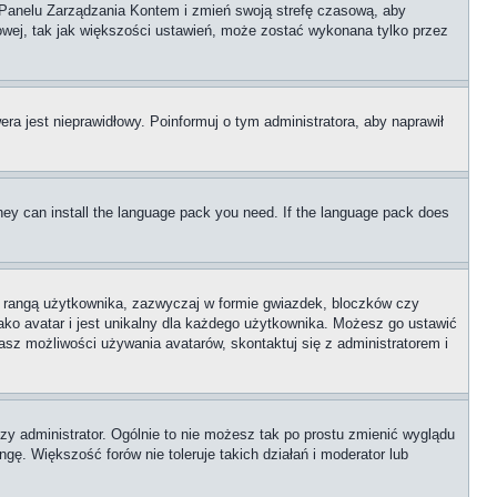
go Panelu Zarządzania Kontem i zmień swoją strefę czasową, aby
wej, tak jak większości ustawień, może zostać wykonana tylko przez
era jest nieprawidłowy. Poinformuj o tym administratora, aby naprawił
 they can install the language pack you need. If the language pack does
z rangą użytkownika, zazwyczaj w formie gwiazdek, bloczków czy
ako avatar i jest unikalny dla każdego użytkownika. Możesz go ustawić
sz możliwości używania avatarów, skontaktuj się z administratorem i
zy administrator. Ogólnie to nie możesz tak po prostu zmienić wyglądu
gę. Większość forów nie toleruje takich działań i moderator lub