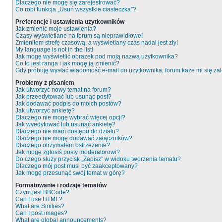
Dlaczego nie mogę się zarejestrować?
Co robi funkcja „Usuń wszystkie ciasteczka”?
Preferencje i ustawienia użytkowników
Jak zmienić moje ustawienia?
Czasy wyświetlane na forum są nieprawidłowe!
Zmieniłem strefę czasową, a wyświetlany czas nadal jest zły!
My language is not in the list!
Jak mogę wyświetlić obrazek pod moją nazwą użytkownika?
Co to jest ranga i jak mogę ją zmienić?
Gdy próbuję wysłać wiadomość e-mail do użytkownika, forum każe mi się z
Problemy z pisaniem
Jak utworzyć nowy temat na forum?
Jak przeedytować lub usunąć post?
Jak dodawać podpis do moich postów?
Jak utworzyć ankietę?
Dlaczego nie mogę wybrać więcej opcji?
Jak wyedytować lub usunąć ankietę?
Dlaczego nie mam dostępu do działu?
Dlaczego nie mogę dodawać załączników?
Dlaczego otrzymałem ostrzeżenie?
Jak mogę zgłosiś posty moderatorowi?
Do czego służy przycisk „Zapisz” w widoku tworzenia tematu?
Dlaczego mój post musi być zaakceptowany?
Jak mogę przesunąć swój temat w górę?
Formatowanie i rodzaje tematów
Czym jest BBCode?
Can I use HTML?
What are Smilies?
Can I post images?
What are global announcements?