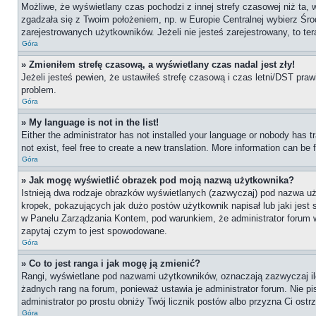
Możliwe, że wyświetlany czas pochodzi z innej strefy czasowej niż ta, 
zgadzała się z Twoim położeniem, np. w Europie Centralnej wybierz Ś
zarejestrowanych użytkowników. Jeżeli nie jesteś zarejestrowany, to te
Góra
» Zmieniłem strefę czasową, a wyświetlany czas nadal jest zły!
Jeżeli jesteś pewien, że ustawiłeś strefę czasową i czas letni/DST praw
problem.
Góra
» My language is not in the list!
Either the administrator has not installed your language or nobody has t
not exist, feel free to create a new translation. More information can be
Góra
» Jak mogę wyświetlić obrazek pod moją nazwą użytkownika?
Istnieją dwa rodzaje obrazków wyświetlanych (zazwyczaj) pod nazwa uż
kropek, pokazujących jak dużo postów użytkownik napisał lub jaki jest
w Panelu Zarządzania Kontem, pod warunkiem, że administrator forum wł
zapytaj czym to jest spowodowane.
Góra
» Co to jest ranga i jak mogę ją zmienić?
Rangi, wyświetlane pod nazwami użytkowników, oznaczają zazwyczaj ile 
żadnych rang na forum, ponieważ ustawia je administrator forum. Nie pis
administrator po prostu obniży Twój licznik postów albo przyzna Ci ostr
Góra