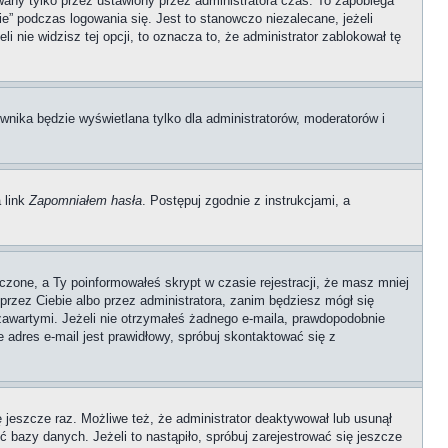
any tylko przez ustawiony przez administratora czas. To zapobiega
” podczas logowania się. Jest to stanowczo niezalecane, jeżeli
i nie widzisz tej opcji, to oznacza to, że administrator zablokował tę
wnika będzie wyświetlana tylko dla administratorów, moderatorów i
 link
Zapomniałem hasła
. Postępuj zgodnie z instrukcjami, a
czone, a Ty poinformowałeś skrypt w czasie rejestracji, że masz mniej
 przez Ciebie albo przez administratora, zanim będziesz mógł się
 zawartymi. Jeżeli nie otrzymałeś żadnego e-maila, prawdopodobnie
e adres e-mail jest prawidłowy, spróbuj skontaktować się z
ę jeszcze raz. Możliwe też, że administrator deaktywował lub usunął
 bazy danych. Jeżeli to nastąpiło, spróbuj zarejestrować się jeszcze