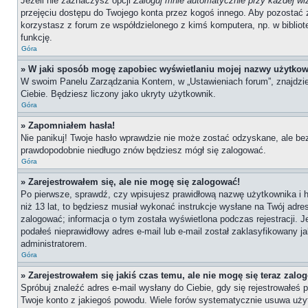
Jeżeli nie zaznaczysz opcji
Zaloguj mnie automatycznie przy każdej wi
przejęciu dostępu do Twojego konta przez kogoś innego. Aby pozostać 
korzystasz z forum ze współdzielonego z kimś komputera, np. w bibliotece
funkcję.
Góra
» W jaki sposób mogę zapobiec wyświetlaniu mojej nazwy użytkow
W swoim Panelu Zarządzania Kontem, w „Ustawieniach forum”, znajdzi
Ciebie. Będziesz liczony jako ukryty użytkownik.
Góra
» Zapomniałem hasła!
Nie panikuj! Twoje hasło wprawdzie nie może zostać odzyskane, ale bez
prawdopodobnie niedługo znów będziesz mógł się zalogować.
Góra
» Zarejestrowałem się, ale nie mogę się zalogować!
Po pierwsze, sprawdź, czy wpisujesz prawidłową nazwę użytkownika i has
niż 13 lat, to będziesz musiał wykonać instrukcje wysłane na Twój adre
zalogować; informacja o tym została wyświetlona podczas rejestracji. J
podałeś nieprawidłowy adres e-mail lub e-mail został zaklasyfikowany j
administratorem.
Góra
» Zarejestrowałem się jakiś czas temu, ale nie mogę się teraz zalo
Spróbuj znaleźć adres e-mail wysłany do Ciebie, gdy się rejestrowałeś 
Twoje konto z jakiegoś powodu. Wiele forów systematycznie usuwa użytk