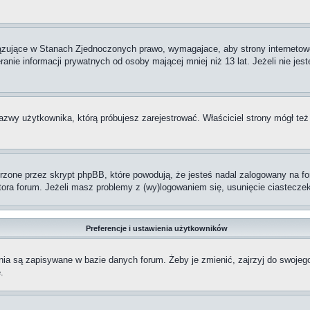
iązujące w Stanach Zjednoczonych prawo, wymagajace, aby strony internetowe
anie informacji prywatnych od osoby mającej mniej niż 13 lat. Jeżeli nie jes
nazwy użytkownika, którą próbujesz zarejestrować. Właściciel strony mógł też
one przez skrypt phpBB, które powodują, że jesteś nadal zalogowany na foru
ratora forum. Jeżeli masz problemy z (wy)logowaniem się, usunięcie ciastec
Preferencje i ustawienia użytkowników
nia są zapisywane w bazie danych forum. Żeby je zmienić, zajrzyj do swojeg
.