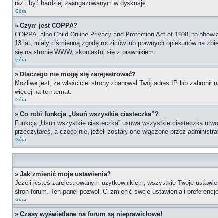
raz i być bardziej zaangażowanym w dyskusje.
Góra
» Czym jest COPPA?
COPPA, albo Child Online Privacy and Protection Act of 1998, to obow
13 lat, miały piśmienną zgodę rodziców lub prawnych opiekunów na zbier
się na stronie WWW, skontaktuj się z prawnikiem.
Góra
» Dlaczego nie mogę się zarejestrować?
Możliwe jest, że właściciel strony zbanował Twój adres IP lub zabronił 
więcej na ten temat.
Góra
» Co robi funkcja „Usuń wszystkie ciasteczka”?
Funkcja „Usuń wszystkie ciasteczka” usuwa wszystkie ciasteczka utworz
przeczytałeś, a czego nie, jeżeli zostały one włączone przez administ
Góra
» Jak zmienić moje ustawienia?
Jeżeli jesteś zarejestrowanym użytkownikiem, wszystkie Twoje ustawie
stron forum. Ten panel pozwoli Ci zmienić swoje ustawienia i preferencje
Góra
» Czasy wyświetlane na forum są nieprawidłowe!