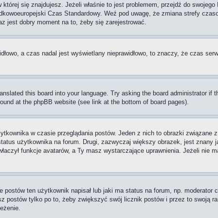
w której się znajdujesz. Jeżeli właśnie to jest problemem, przejdź do swoje
rodkowoeuropejski Czas Standardowy. Weź pod uwagę, że zmiana strefy czaso
raz jest dobry moment na to, żeby się zarejestrować.
idłowo, a czas nadal jest wyświetlany nieprawidłowo, to znaczy, że czas serw
ranslated this board into your language. Try asking the board administrator if
 found at the phpBB website (see link at the bottom of board pages).
ytkownika w czasie przeglądania postów. Jeden z nich to obrazki związane 
 status użytkownika na forum. Drugi, zazwyczaj większy obrazek, jest znany j
aczył funkcje avatarów, a Ty masz wystarczające uprawnienia. Jeżeli nie ma
postów ten użytkownik napisał lub jaki ma status na forum, np. moderator c
z postów tylko po to, żeby zwiększyć swój licznik postów i przez to swoją ran
zeżenie.