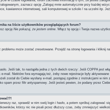
zycie
w czasie logowania, forum zachowa informację o tym, że jesteś zalogow
zalogowanym, zaznacz opcję „Zaloguj mnie automatycznie przy każdej wizycie
, kawiarence internetowej, sali komputerowej w szkole / na uczelni itp. Jeżel
nika na liście użytkowników przeglądających forum?
esz opcję
Nie pokazuj, że jestem online
. Włącz tę opcję i Twoja nazwa użytko
 problemu może zostać zresetowane. Przejdź na stronę logowania i kliknij na
ło. Jeśli tak, to nastąpiła jedna z tych dwóch rzeczy: Jeśli COPPA jest włą
s e-mail. Niektóre fora wymagają też, żeby nowe rejestracje były aktywowane
eżeli został do Ciebie wysłany e-mail, postępuj zgodnie z instrukcjami w nim
ako spam przez filtr antyspamowy. Jeśli jesteś pewien, że podany przez Ciebi
gować!?!
pierwszy raz, sprawdź w nim swój login i hasło, a potem spróbuj zalogować si
owników, którzy nic nie pisali przez dłuższy czas, żeby zmniejszyć wielkość