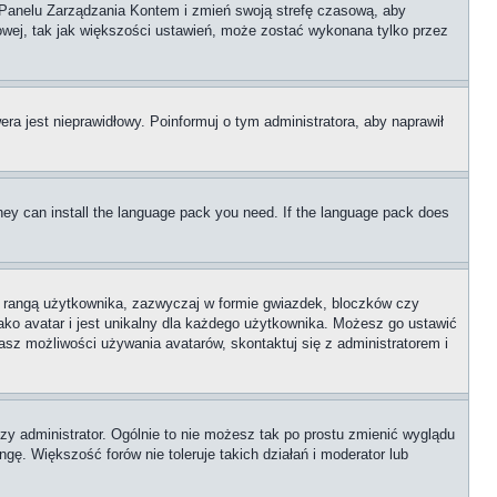
go Panelu Zarządzania Kontem i zmień swoją strefę czasową, aby
wej, tak jak większości ustawień, może zostać wykonana tylko przez
era jest nieprawidłowy. Poinformuj o tym administratora, aby naprawił
 they can install the language pack you need. If the language pack does
z rangą użytkownika, zazwyczaj w formie gwiazdek, bloczków czy
ako avatar i jest unikalny dla każdego użytkownika. Możesz go ustawić
sz możliwości używania avatarów, skontaktuj się z administratorem i
zy administrator. Ogólnie to nie możesz tak po prostu zmienić wyglądu
gę. Większość forów nie toleruje takich działań i moderator lub