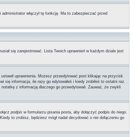
 administrator włączył tę funkcję. Ma to zabezpieczać przed
usiał się zarejestrować. Lista Twoich uprawnień w każdym dziale jest
ób ustawił uprawnienia. Możesz przeedytować post klikając na przycisk
się informacja, ile razy go edytowałeś i kiedy zrobiłeś to ostatni raz.
wić notatkę z informacją dlaczego go przeedytowali. Zauważ, że zwykli
ołącz podpis
w formularzu pisania posta, aby dołączyć podpis do niego.
iedy to zrobisz, będziesz mógł nadal decydować o nie dołączeniu go