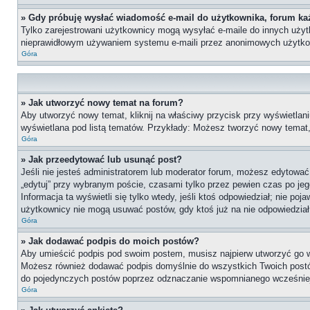
» Gdy próbuję wysłać wiadomość e-mail do użytkownika, forum ka
Tylko zarejestrowani użytkownicy mogą wysyłać e-maile do innych użytko
nieprawidłowym używaniem systemu e-maili przez anonimowych użytko
Góra
» Jak utworzyć nowy temat na forum?
Aby utworzyć nowy temat, kliknij na właściwy przycisk przy wyświetlan
wyświetlana pod listą tematów. Przykłady: Możesz tworzyć nowy temat
Góra
» Jak przeedytować lub usunąć post?
Jeśli nie jesteś administratorem lub moderator forum, możesz edytować 
„edytuj” przy wybranym poście, czasami tylko przez pewien czas po jego 
Informacja ta wyświetli się tylko wtedy, jeśli ktoś odpowiedział; nie po
użytkownicy nie mogą usuwać postów, gdy ktoś już na nie odpowiedział
Góra
» Jak dodawać podpis do moich postów?
Aby umieścić podpis pod swoim postem, musisz najpierw utworzyć go 
Możesz również dodawać podpis domyślnie do wszystkich Twoich postów
do pojedynczych postów poprzez odznaczanie wspomnianego wcześniej 
Góra