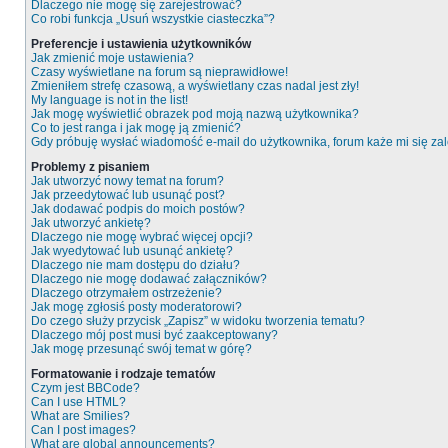
Dlaczego nie mogę się zarejestrować?
Co robi funkcja „Usuń wszystkie ciasteczka”?
Preferencje i ustawienia użytkowników
Jak zmienić moje ustawienia?
Czasy wyświetlane na forum są nieprawidłowe!
Zmieniłem strefę czasową, a wyświetlany czas nadal jest zły!
My language is not in the list!
Jak mogę wyświetlić obrazek pod moją nazwą użytkownika?
Co to jest ranga i jak mogę ją zmienić?
Gdy próbuję wysłać wiadomość e-mail do użytkownika, forum każe mi się z
Problemy z pisaniem
Jak utworzyć nowy temat na forum?
Jak przeedytować lub usunąć post?
Jak dodawać podpis do moich postów?
Jak utworzyć ankietę?
Dlaczego nie mogę wybrać więcej opcji?
Jak wyedytować lub usunąć ankietę?
Dlaczego nie mam dostępu do działu?
Dlaczego nie mogę dodawać załączników?
Dlaczego otrzymałem ostrzeżenie?
Jak mogę zgłosiś posty moderatorowi?
Do czego służy przycisk „Zapisz” w widoku tworzenia tematu?
Dlaczego mój post musi być zaakceptowany?
Jak mogę przesunąć swój temat w górę?
Formatowanie i rodzaje tematów
Czym jest BBCode?
Can I use HTML?
What are Smilies?
Can I post images?
What are global announcements?