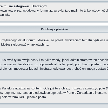
że mi się zalogować. Dlaczego?
wników przez wbudowany formularz wysyłania e-maili i to tylko wtedy, jeżeli
wników.
Problemy z pisaniem
iu wybranego działu forum. Możliwe, że przed utworzeniem tematu będziesz m
, Możesz głosować w ankietach itp.
i usuwać tylko swoje posty i to tylko wtedy, jeżeli administrator w ten spos
napisaniu. Jeżeli ktoś już odpowiedział na ten post, pod Twoim postem pojawi 
jawi się jeśli moderator lub administrator edytował post, choć oni mogą zosta
.
w Panelu Zarządzania Kontem. Gdy już to zrobisz, możesz zaznaczyć pole
D
, poprzez zaznaczenie odpowiedniego pola w Panelu Zarządzania Kontem. K
pola w formularzu pisania posta.