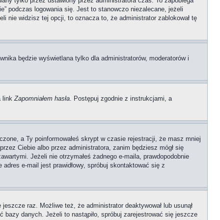
any tylko przez ustawiony przez administratora czas. To zapobiega
” podczas logowania się. Jest to stanowczo niezalecane, jeżeli
i nie widzisz tej opcji, to oznacza to, że administrator zablokował tę
wnika będzie wyświetlana tylko dla administratorów, moderatorów i
 link
Zapomniałem hasła
. Postępuj zgodnie z instrukcjami, a
czone, a Ty poinformowałeś skrypt w czasie rejestracji, że masz mniej
 przez Ciebie albo przez administratora, zanim będziesz mógł się
 zawartymi. Jeżeli nie otrzymałeś żadnego e-maila, prawdopodobnie
e adres e-mail jest prawidłowy, spróbuj skontaktować się z
ę jeszcze raz. Możliwe też, że administrator deaktywował lub usunął
 bazy danych. Jeżeli to nastąpiło, spróbuj zarejestrować się jeszcze