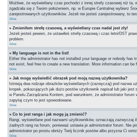
Możliwe, że wyświetlany czas pochodzi z innej strefy czasowej niż ta, 
zgadzała się z Twoim położeniem, np. w Europie Centralnej wybierz Ś
zarejestrowanych użytkowników. Jeżeli nie jesteś zarejestrowany, to te
Góra
» Zmieniłem strefę czasową, a wyświetlany czas nadal jest zły!
Jeżeli jesteś pewien, że ustawiłeś strefę czasową i czas letni/DST praw
problem.
Góra
» My language is not in the list!
Either the administrator has not installed your language or nobody has t
not exist, feel free to create a new translation. More information can be
Góra
» Jak mogę wyświetlić obrazek pod moją nazwą użytkownika?
Istnieją dwa rodzaje obrazków wyświetlanych (zazwyczaj) pod nazwa uż
kropek, pokazujących jak dużo postów użytkownik napisał lub jaki jest
w Panelu Zarządzania Kontem, pod warunkiem, że administrator forum wł
zapytaj czym to jest spowodowane.
Góra
» Co to jest ranga i jak mogę ją zmienić?
Rangi, wyświetlane pod nazwami użytkowników, oznaczają zazwyczaj ile 
żadnych rang na forum, ponieważ ustawia je administrator forum. Nie pis
administrator po prostu obniży Twój licznik postów albo przyzna Ci ostr
Góra