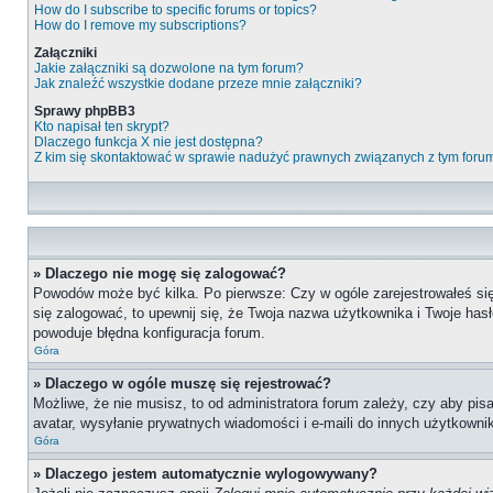
How do I subscribe to specific forums or topics?
How do I remove my subscriptions?
Załączniki
Jakie załączniki są dozwolone na tym forum?
Jak znaleźć wszystkie dodane przeze mnie załączniki?
Sprawy phpBB3
Kto napisał ten skrypt?
Dlaczego funkcja X nie jest dostępna?
Z kim się skontaktować w sprawie nadużyć prawnych związanych z tym foru
» Dlaczego nie mogę się zalogować?
Powodów może być kilka. Po pierwsze: Czy w ogóle zarejestrowałeś się n
się zalogować, to upewnij się, że Twoja nazwa użytkownika i Twoje hasł
powoduje błędna konfiguracja forum.
Góra
» Dlaczego w ogóle muszę się rejestrować?
Możliwe, że nie musisz, to od administratora forum zależy, czy aby pis
avatar, wysyłanie prywatnych wiadomości i e-maili do innych użytkownik
Góra
» Dlaczego jestem automatycznie wylogowywany?