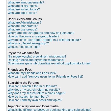
What are announcements?
What are sticky topics?
What are locked topics?
What are topic icons?
User Levels and Groups
What are Administrators?
What are Moderators?
What are usergroups?
Where are the usergroups and how do I join one?
How do I become a usergroup leader?
Why do some usergroups appear in a different colour?
What is a „Default usergroup”?
What is „The team” link?
Prywatne wiadomości
Nie mogę wysyłać prywatnych wiadomości!
Dostaję niechciane prywatne wiadomości!
Otrzymałem spam lub obraźliwy e-mail od użytkownika forum!
Friends and Foes
What are my Friends and Foes lists?
How can I add / remove users to my Friends or Foes list?
Searching the Forums
How can I search a forum or forums?
Why does my search return no results?
Why does my search return a blank page!?
How do I search for members?
How can I find my own posts and topics?
Topic Subscriptions and Bookmarks
What is the difference between bookmarking and subscribing?