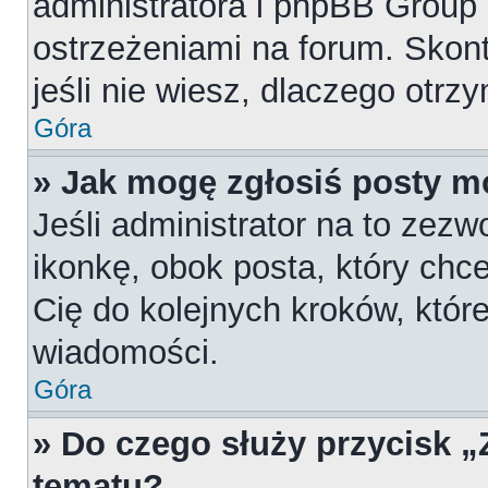
administratora i phpBB Group
ostrzeżeniami na forum. Skont
jeśli nie wiesz, dlaczego otrz
Góra
» Jak mogę zgłosiś posty m
Jeśli administrator na to zezw
ikonkę, obok posta, który chces
Cię do kolejnych kroków, któr
wiadomości.
Góra
» Do czego służy przycisk 
tematu?