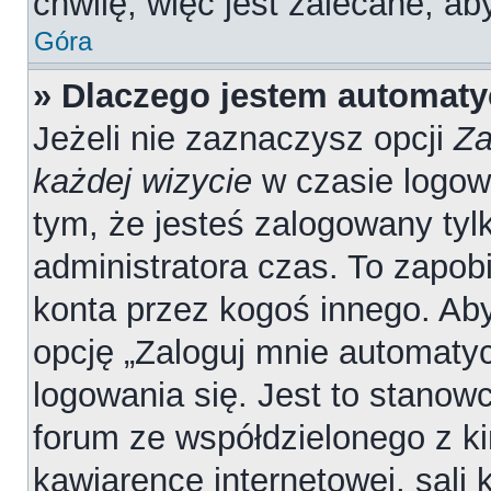
chwilę, więc jest zalecane, ab
Góra
» Dlaczego jestem automat
Jeżeli nie zaznaczysz opcji
Za
każdej wizycie
w czasie logow
tym, że jesteś zalogowany tyl
administratora czas. To zapob
konta przez kogoś innego. A
opcję „Zaloguj mnie automatyc
logowania się. Jest to stanowc
forum ze współdzielonego z ki
kawiarence internetowej, sali