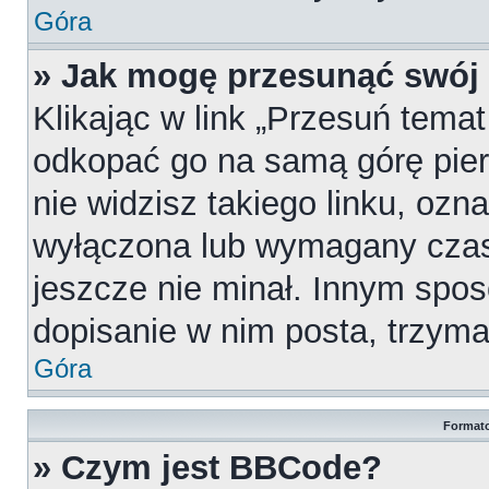
Góra
» Jak mogę przesunąć swój
Klikając w link „Przesuń tema
odkopać go na samą górę pierw
nie widzisz takiego linku, ozn
wyłączona lub wymagany czas
jeszcze nie minał. Innym spo
dopisanie w nim posta, trzymaj
Góra
Formato
» Czym jest BBCode?