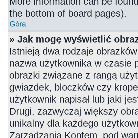
More information can be found
the bottom of board pages).
Góra
» Jak mogę wyświetlić obr
Istnieją dwa rodzaje obrazkó
nazwa użytkownika w czasie p
obrazki związane z rangą uży
gwiazdek, bloczków czy krope
użytkownik napisał lub jaki je
Drugi, zazwyczaj większy obraz
unikalny dla każdego użytkow
Zarządzania Kontem, pod waru