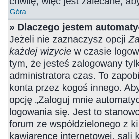
chwilę, więc jest zalecane, ab
Góra
» Dlaczego jestem automat
Jeżeli nie zaznaczysz opcji
Za
każdej wizycie
w czasie logow
tym, że jesteś zalogowany tyl
administratora czas. To zapob
konta przez kogoś innego. A
opcję „Zaloguj mnie automatyc
logowania się. Jest to stanowc
forum ze współdzielonego z ki
kawiarence internetowej, sali