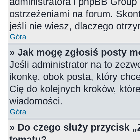
administratora i phpBB Group
ostrzeżeniami na forum. Skont
jeśli nie wiesz, dlaczego otrz
Góra
» Jak mogę zgłosiś posty m
Jeśli administrator na to zezw
ikonkę, obok posta, który chces
Cię do kolejnych kroków, któr
wiadomości.
Góra
» Do czego służy przycisk 
tematu?