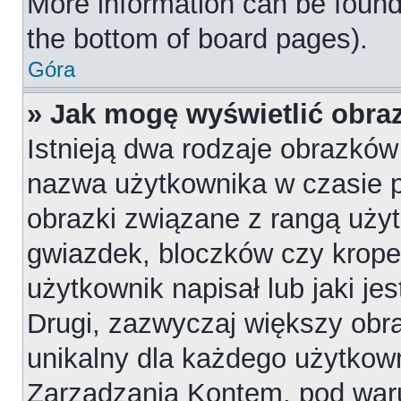
More information can be found
the bottom of board pages).
Góra
» Jak mogę wyświetlić obr
Istnieją dwa rodzaje obrazkó
nazwa użytkownika w czasie p
obrazki związane z rangą uży
gwiazdek, bloczków czy krope
użytkownik napisał lub jaki je
Drugi, zazwyczaj większy obraz
unikalny dla każdego użytkow
Zarządzania Kontem, pod waru