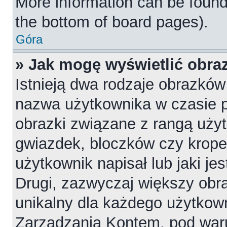
More information can be found
the bottom of board pages).
Góra
» Jak mogę wyświetlić obr
Istnieją dwa rodzaje obrazkó
nazwa użytkownika w czasie p
obrazki związane z rangą uży
gwiazdek, bloczków czy krope
użytkownik napisał lub jaki je
Drugi, zazwyczaj większy obraz
unikalny dla każdego użytkow
Zarządzania Kontem, pod waru