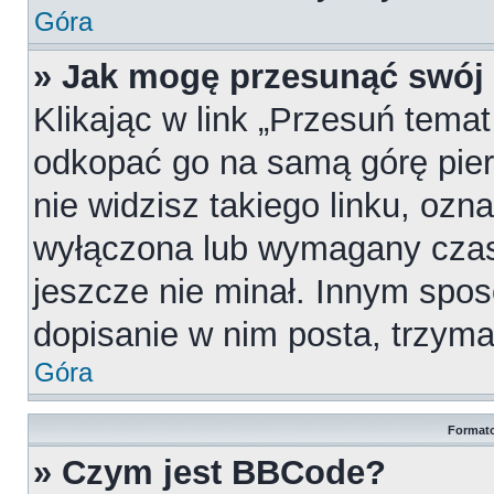
Góra
» Jak mogę przesunąć swój
Klikając w link „Przesuń tema
odkopać go na samą górę pierw
nie widzisz takiego linku, ozn
wyłączona lub wymagany czas
jeszcze nie minał. Innym spo
dopisanie w nim posta, trzymaj
Góra
Formato
» Czym jest BBCode?