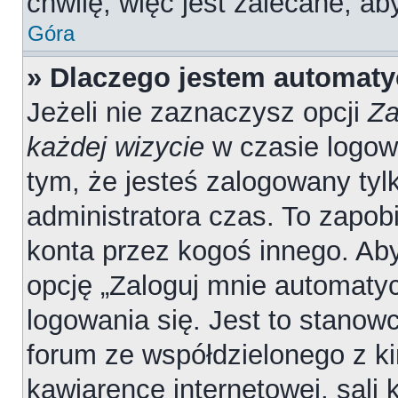
chwilę, więc jest zalecane, ab
Góra
» Dlaczego jestem automat
Jeżeli nie zaznaczysz opcji
Za
każdej wizycie
w czasie logow
tym, że jesteś zalogowany tyl
administratora czas. To zapob
konta przez kogoś innego. A
opcję „Zaloguj mnie automatyc
logowania się. Jest to stanowc
forum ze współdzielonego z ki
kawiarence internetowej, sali