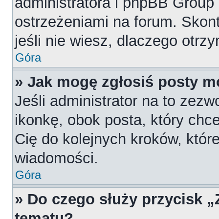
administratora i phpBB Group
ostrzeżeniami na forum. Skont
jeśli nie wiesz, dlaczego otrz
Góra
» Jak mogę zgłosiś posty m
Jeśli administrator na to zezw
ikonkę, obok posta, który chces
Cię do kolejnych kroków, któr
wiadomości.
Góra
» Do czego służy przycisk 
tematu?