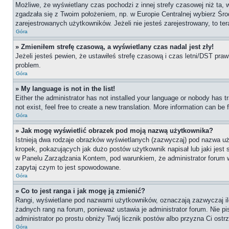
Możliwe, że wyświetlany czas pochodzi z innej strefy czasowej niż ta, 
zgadzała się z Twoim położeniem, np. w Europie Centralnej wybierz Ś
zarejestrowanych użytkowników. Jeżeli nie jesteś zarejestrowany, to te
Góra
» Zmieniłem strefę czasową, a wyświetlany czas nadal jest zły!
Jeżeli jesteś pewien, że ustawiłeś strefę czasową i czas letni/DST praw
problem.
Góra
» My language is not in the list!
Either the administrator has not installed your language or nobody has t
not exist, feel free to create a new translation. More information can be
Góra
» Jak mogę wyświetlić obrazek pod moją nazwą użytkownika?
Istnieją dwa rodzaje obrazków wyświetlanych (zazwyczaj) pod nazwa uż
kropek, pokazujących jak dużo postów użytkownik napisał lub jaki jest
w Panelu Zarządzania Kontem, pod warunkiem, że administrator forum wł
zapytaj czym to jest spowodowane.
Góra
» Co to jest ranga i jak mogę ją zmienić?
Rangi, wyświetlane pod nazwami użytkowników, oznaczają zazwyczaj ile 
żadnych rang na forum, ponieważ ustawia je administrator forum. Nie pis
administrator po prostu obniży Twój licznik postów albo przyzna Ci ostr
Góra