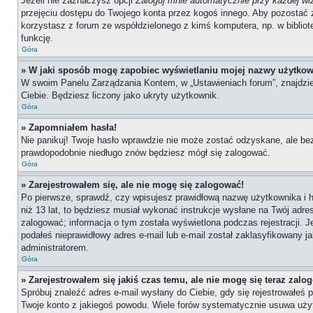
Jeżeli nie zaznaczysz opcji
Zaloguj mnie automatycznie przy każdej wi
przejęciu dostępu do Twojego konta przez kogoś innego. Aby pozostać 
korzystasz z forum ze współdzielonego z kimś komputera, np. w bibliotece
funkcję.
Góra
» W jaki sposób mogę zapobiec wyświetlaniu mojej nazwy użytkow
W swoim Panelu Zarządzania Kontem, w „Ustawieniach forum”, znajdzi
Ciebie. Będziesz liczony jako ukryty użytkownik.
Góra
» Zapomniałem hasła!
Nie panikuj! Twoje hasło wprawdzie nie może zostać odzyskane, ale bez
prawdopodobnie niedługo znów będziesz mógł się zalogować.
Góra
» Zarejestrowałem się, ale nie mogę się zalogować!
Po pierwsze, sprawdź, czy wpisujesz prawidłową nazwę użytkownika i has
niż 13 lat, to będziesz musiał wykonać instrukcje wysłane na Twój adre
zalogować; informacja o tym została wyświetlona podczas rejestracji. J
podałeś nieprawidłowy adres e-mail lub e-mail został zaklasyfikowany j
administratorem.
Góra
» Zarejestrowałem się jakiś czas temu, ale nie mogę się teraz zalo
Spróbuj znaleźć adres e-mail wysłany do Ciebie, gdy się rejestrowałeś 
Twoje konto z jakiegoś powodu. Wiele forów systematycznie usuwa użytk