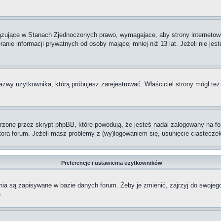
iązujące w Stanach Zjednoczonych prawo, wymagajace, aby strony internetowe
anie informacji prywatnych od osoby mającej mniej niż 13 lat. Jeżeli nie jes
nazwy użytkownika, którą próbujesz zarejestrować. Właściciel strony mógł też
one przez skrypt phpBB, które powodują, że jesteś nadal zalogowany na foru
ratora forum. Jeżeli masz problemy z (wy)logowaniem się, usunięcie ciastec
Preferencje i ustawienia użytkowników
nia są zapisywane w bazie danych forum. Żeby je zmienić, zajrzyj do swojeg
.