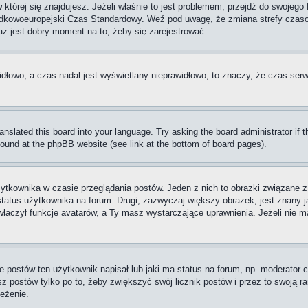
w której się znajdujesz. Jeżeli właśnie to jest problemem, przejdź do swoje
rodkowoeuropejski Czas Standardowy. Weź pod uwagę, że zmiana strefy czaso
raz jest dobry moment na to, żeby się zarejestrować.
idłowo, a czas nadal jest wyświetlany nieprawidłowo, to znaczy, że czas serw
ranslated this board into your language. Try asking the board administrator if
 found at the phpBB website (see link at the bottom of board pages).
ytkownika w czasie przeglądania postów. Jeden z nich to obrazki związane 
 status użytkownika na forum. Drugi, zazwyczaj większy obrazek, jest znany j
aczył funkcje avatarów, a Ty masz wystarczające uprawnienia. Jeżeli nie ma
postów ten użytkownik napisał lub jaki ma status na forum, np. moderator c
z postów tylko po to, żeby zwiększyć swój licznik postów i przez to swoją ran
zeżenie.