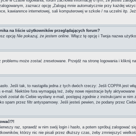
zycie
w czasie logowania, forum zachowa informację o tym, że jesteś zalogow
zalogowanym, zaznacz opcję „Zaloguj mnie automatycznie przy każdej wizycie
, kawiarence internetowej, sali komputerowej w szkole / na uczelni itp. Jeżel
nika na liście użytkowników przeglądających forum?
esz opcję
Nie pokazuj, że jestem online
. Włącz tę opcję i Twoja nazwa użytko
 problemu może zostać zresetowane. Przejdź na stronę logowania i kliknij na
ło. Jeśli tak, to nastąpiła jedna z tych dwóch rzeczy: Jeśli COPPA jest włą
s e-mail. Niektóre fora wymagają też, żeby nowe rejestracje były aktywowane
eżeli został do Ciebie wysłany e-mail, postępuj zgodnie z instrukcjami w nim
ako spam przez filtr antyspamowy. Jeśli jesteś pewien, że podany przez Ciebi
gować!?!
pierwszy raz, sprawdź w nim swój login i hasło, a potem spróbuj zalogować si
owników, którzy nic nie pisali przez dłuższy czas, żeby zmniejszyć wielkość