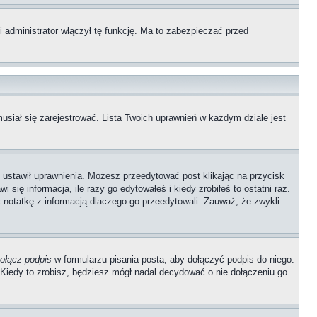
 administrator włączył tę funkcję. Ma to zabezpieczać przed
usiał się zarejestrować. Lista Twoich uprawnień w każdym dziale jest
ób ustawił uprawnienia. Możesz przeedytować post klikając na przycisk
się informacja, ile razy go edytowałeś i kiedy zrobiłeś to ostatni raz.
wić notatkę z informacją dlaczego go przeedytowali. Zauważ, że zwykli
ołącz podpis
w formularzu pisania posta, aby dołączyć podpis do niego.
iedy to zrobisz, będziesz mógł nadal decydować o nie dołączeniu go