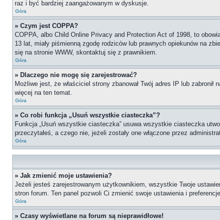
raz i być bardziej zaangażowanym w dyskusje.
Góra
» Czym jest COPPA?
COPPA, albo Child Online Privacy and Protection Act of 1998, to obow
13 lat, miały piśmienną zgodę rodziców lub prawnych opiekunów na zbier
się na stronie WWW, skontaktuj się z prawnikiem.
Góra
» Dlaczego nie mogę się zarejestrować?
Możliwe jest, że właściciel strony zbanował Twój adres IP lub zabronił 
więcej na ten temat.
Góra
» Co robi funkcja „Usuń wszystkie ciasteczka”?
Funkcja „Usuń wszystkie ciasteczka” usuwa wszystkie ciasteczka utworz
przeczytałeś, a czego nie, jeżeli zostały one włączone przez administ
Góra
» Jak zmienić moje ustawienia?
Jeżeli jesteś zarejestrowanym użytkownikiem, wszystkie Twoje ustawie
stron forum. Ten panel pozwoli Ci zmienić swoje ustawienia i preferencje
Góra
» Czasy wyświetlane na forum są nieprawidłowe!