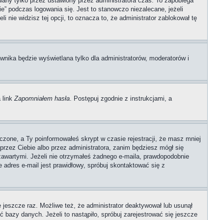
any tylko przez ustawiony przez administratora czas. To zapobiega
” podczas logowania się. Jest to stanowczo niezalecane, jeżeli
i nie widzisz tej opcji, to oznacza to, że administrator zablokował tę
wnika będzie wyświetlana tylko dla administratorów, moderatorów i
 link
Zapomniałem hasła
. Postępuj zgodnie z instrukcjami, a
czone, a Ty poinformowałeś skrypt w czasie rejestracji, że masz mniej
 przez Ciebie albo przez administratora, zanim będziesz mógł się
 zawartymi. Jeżeli nie otrzymałeś żadnego e-maila, prawdopodobnie
e adres e-mail jest prawidłowy, spróbuj skontaktować się z
ę jeszcze raz. Możliwe też, że administrator deaktywował lub usunął
 bazy danych. Jeżeli to nastąpiło, spróbuj zarejestrować się jeszcze