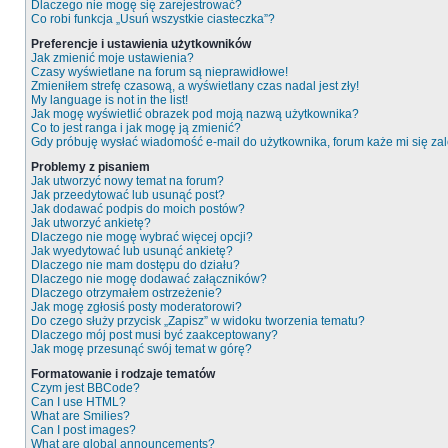
Dlaczego nie mogę się zarejestrować?
Co robi funkcja „Usuń wszystkie ciasteczka”?
Preferencje i ustawienia użytkowników
Jak zmienić moje ustawienia?
Czasy wyświetlane na forum są nieprawidłowe!
Zmieniłem strefę czasową, a wyświetlany czas nadal jest zły!
My language is not in the list!
Jak mogę wyświetlić obrazek pod moją nazwą użytkownika?
Co to jest ranga i jak mogę ją zmienić?
Gdy próbuję wysłać wiadomość e-mail do użytkownika, forum każe mi się z
Problemy z pisaniem
Jak utworzyć nowy temat na forum?
Jak przeedytować lub usunąć post?
Jak dodawać podpis do moich postów?
Jak utworzyć ankietę?
Dlaczego nie mogę wybrać więcej opcji?
Jak wyedytować lub usunąć ankietę?
Dlaczego nie mam dostępu do działu?
Dlaczego nie mogę dodawać załączników?
Dlaczego otrzymałem ostrzeżenie?
Jak mogę zgłosiś posty moderatorowi?
Do czego służy przycisk „Zapisz” w widoku tworzenia tematu?
Dlaczego mój post musi być zaakceptowany?
Jak mogę przesunąć swój temat w górę?
Formatowanie i rodzaje tematów
Czym jest BBCode?
Can I use HTML?
What are Smilies?
Can I post images?
What are global announcements?