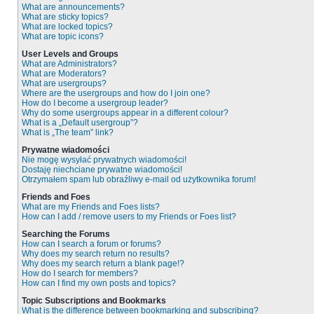
What are announcements?
What are sticky topics?
What are locked topics?
What are topic icons?
User Levels and Groups
What are Administrators?
What are Moderators?
What are usergroups?
Where are the usergroups and how do I join one?
How do I become a usergroup leader?
Why do some usergroups appear in a different colour?
What is a „Default usergroup”?
What is „The team” link?
Prywatne wiadomości
Nie mogę wysyłać prywatnych wiadomości!
Dostaję niechciane prywatne wiadomości!
Otrzymałem spam lub obraźliwy e-mail od użytkownika forum!
Friends and Foes
What are my Friends and Foes lists?
How can I add / remove users to my Friends or Foes list?
Searching the Forums
How can I search a forum or forums?
Why does my search return no results?
Why does my search return a blank page!?
How do I search for members?
How can I find my own posts and topics?
Topic Subscriptions and Bookmarks
What is the difference between bookmarking and subscribing?