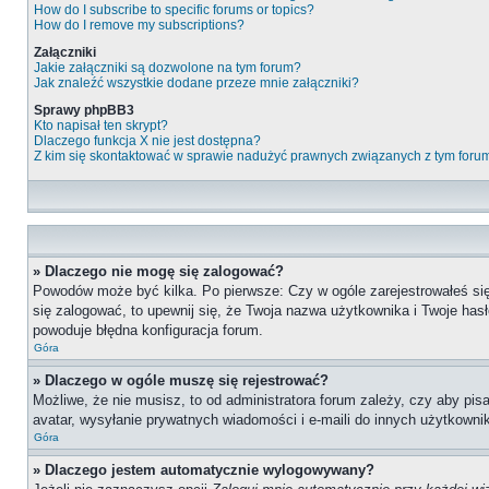
How do I subscribe to specific forums or topics?
How do I remove my subscriptions?
Załączniki
Jakie załączniki są dozwolone na tym forum?
Jak znaleźć wszystkie dodane przeze mnie załączniki?
Sprawy phpBB3
Kto napisał ten skrypt?
Dlaczego funkcja X nie jest dostępna?
Z kim się skontaktować w sprawie nadużyć prawnych związanych z tym foru
» Dlaczego nie mogę się zalogować?
Powodów może być kilka. Po pierwsze: Czy w ogóle zarejestrowałeś się n
się zalogować, to upewnij się, że Twoja nazwa użytkownika i Twoje hasł
powoduje błędna konfiguracja forum.
Góra
» Dlaczego w ogóle muszę się rejestrować?
Możliwe, że nie musisz, to od administratora forum zależy, czy aby pis
avatar, wysyłanie prywatnych wiadomości i e-maili do innych użytkownik
Góra
» Dlaczego jestem automatycznie wylogowywany?