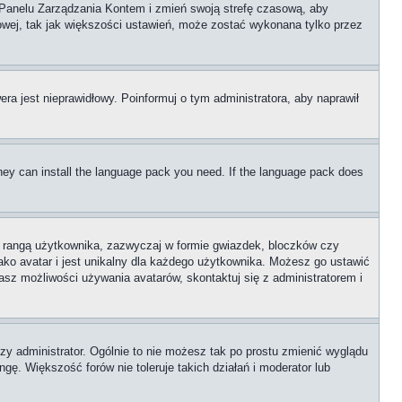
go Panelu Zarządzania Kontem i zmień swoją strefę czasową, aby
wej, tak jak większości ustawień, może zostać wykonana tylko przez
era jest nieprawidłowy. Poinformuj o tym administratora, aby naprawił
 they can install the language pack you need. If the language pack does
z rangą użytkownika, zazwyczaj w formie gwiazdek, bloczków czy
ako avatar i jest unikalny dla każdego użytkownika. Możesz go ustawić
sz możliwości używania avatarów, skontaktuj się z administratorem i
zy administrator. Ogólnie to nie możesz tak po prostu zmienić wyglądu
gę. Większość forów nie toleruje takich działań i moderator lub