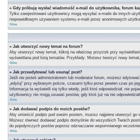
» Gdy próbuję wysłać wiadomość e-mail do użytkownika, forum ka
Tylko zarejestrowani użytkownicy mogą wysyłać e-maile do innych użytko
nieprawidłowym używaniem systemu e-maili przez anonimowych użytko
Góra
» Jak utworzyć nowy temat na forum?
Aby utworzyć nowy temat, kliknij na właściwy przycisk przy wyświetlan
wyświetlana pod listą tematów. Przykłady: Możesz tworzyć nowy temat
Góra
» Jak przeedytować lub usunąć post?
Jeśli nie jesteś administratorem lub moderator forum, możesz edytować 
„edytuj” przy wybranym poście, czasami tylko przez pewien czas po jego 
Informacja ta wyświetli się tylko wtedy, jeśli ktoś odpowiedział; nie po
użytkownicy nie mogą usuwać postów, gdy ktoś już na nie odpowiedział
Góra
» Jak dodawać podpis do moich postów?
Aby umieścić podpis pod swoim postem, musisz najpierw utworzyć go 
Możesz również dodawać podpis domyślnie do wszystkich Twoich postów
do pojedynczych postów poprzez odznaczanie wspomnianego wcześniej 
Góra