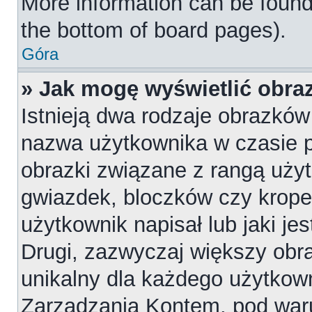
More information can be found
the bottom of board pages).
Góra
» Jak mogę wyświetlić obr
Istnieją dwa rodzaje obrazkó
nazwa użytkownika w czasie p
obrazki związane z rangą uży
gwiazdek, bloczków czy krope
użytkownik napisał lub jaki je
Drugi, zazwyczaj większy obraz
unikalny dla każdego użytkow
Zarządzania Kontem, pod waru