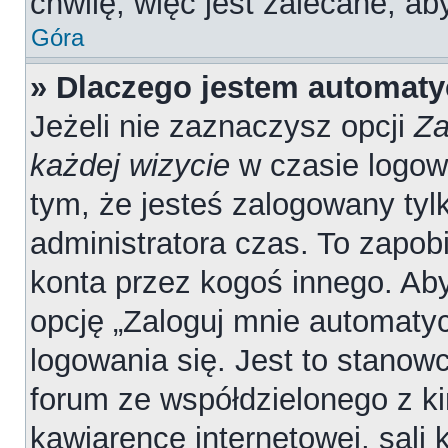
chwilę, więc jest zalecane, ab
Góra
» Dlaczego jestem automat
Jeżeli nie zaznaczysz opcji
Za
każdej wizycie
w czasie logow
tym, że jesteś zalogowany tyl
administratora czas. To zapob
konta przez kogoś innego. A
opcję „Zaloguj mnie automatyc
logowania się. Jest to stanowc
forum ze współdzielonego z ki
kawiarence internetowej, sali