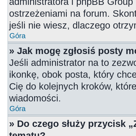
administratora i phpBB Group
ostrzeżeniami na forum. Skont
jeśli nie wiesz, dlaczego otrz
Góra
» Jak mogę zgłosiś posty m
Jeśli administrator na to zezw
ikonkę, obok posta, który chces
Cię do kolejnych kroków, któr
wiadomości.
Góra
» Do czego służy przycisk 
tematu?