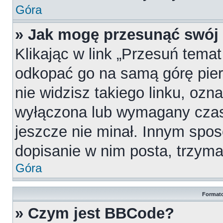
Góra
» Jak mogę przesunąć swój
Klikając w link „Przesuń tema
odkopać go na samą górę pierw
nie widzisz takiego linku, ozn
wyłączona lub wymagany czas
jeszcze nie minał. Innym spo
dopisanie w nim posta, trzymaj
Góra
Formato
» Czym jest BBCode?