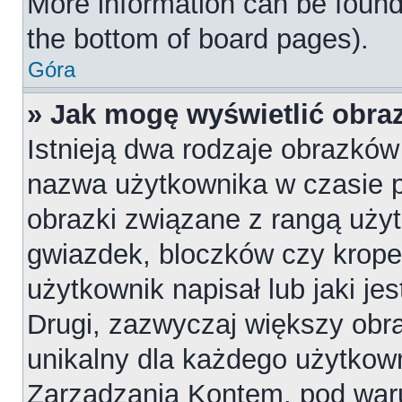
More information can be found
the bottom of board pages).
Góra
» Jak mogę wyświetlić obr
Istnieją dwa rodzaje obrazkó
nazwa użytkownika w czasie p
obrazki związane z rangą uży
gwiazdek, bloczków czy krope
użytkownik napisał lub jaki je
Drugi, zazwyczaj większy obraz
unikalny dla każdego użytkow
Zarządzania Kontem, pod waru