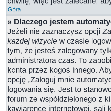
chwilę, więc jest zalecane, ab
Góra
» Dlaczego jestem automat
Jeżeli nie zaznaczysz opcji
Za
każdej wizycie
w czasie logow
tym, że jesteś zalogowany tyl
administratora czas. To zapob
konta przez kogoś innego. A
opcję „Zaloguj mnie automatyc
logowania się. Jest to stanowc
forum ze współdzielonego z ki
kawiarence internetowej, sali