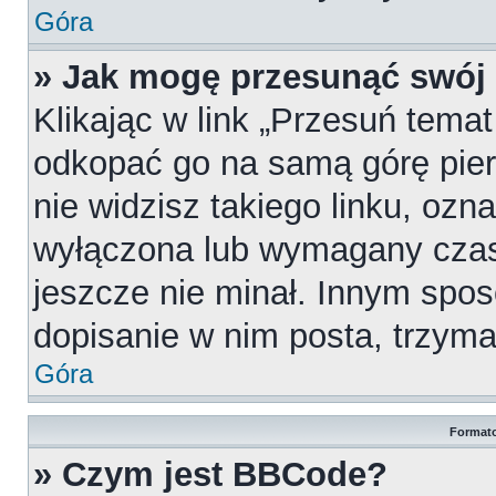
Góra
» Jak mogę przesunąć swój
Klikając w link „Przesuń tema
odkopać go na samą górę pierw
nie widzisz takiego linku, ozn
wyłączona lub wymagany czas
jeszcze nie minał. Innym spo
dopisanie w nim posta, trzymaj
Góra
Formato
» Czym jest BBCode?