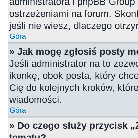
administratora i phpBB Group
ostrzeżeniami na forum. Skont
jeśli nie wiesz, dlaczego otrz
Góra
» Jak mogę zgłosiś posty m
Jeśli administrator na to zezw
ikonkę, obok posta, który chces
Cię do kolejnych kroków, któr
wiadomości.
Góra
» Do czego służy przycisk 
tematu?