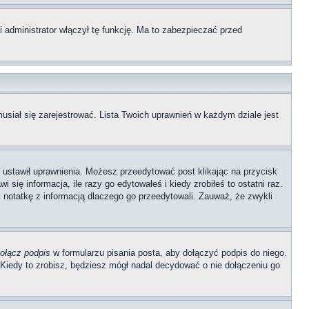
 administrator włączył tę funkcję. Ma to zabezpieczać przed
usiał się zarejestrować. Lista Twoich uprawnień w każdym dziale jest
ób ustawił uprawnienia. Możesz przeedytować post klikając na przycisk
się informacja, ile razy go edytowałeś i kiedy zrobiłeś to ostatni raz.
wić notatkę z informacją dlaczego go przeedytowali. Zauważ, że zwykli
ołącz podpis
w formularzu pisania posta, aby dołączyć podpis do niego.
iedy to zrobisz, będziesz mógł nadal decydować o nie dołączeniu go