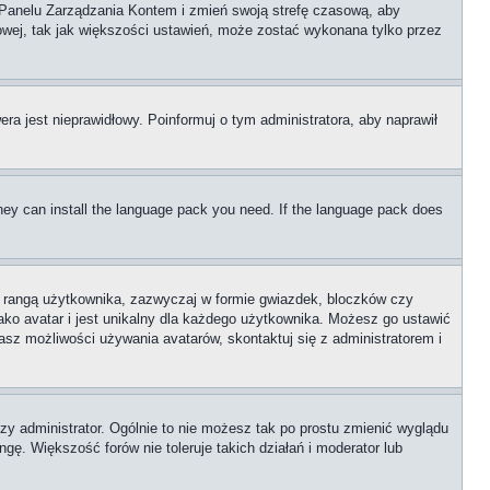
go Panelu Zarządzania Kontem i zmień swoją strefę czasową, aby
wej, tak jak większości ustawień, może zostać wykonana tylko przez
era jest nieprawidłowy. Poinformuj o tym administratora, aby naprawił
 they can install the language pack you need. If the language pack does
z rangą użytkownika, zazwyczaj w formie gwiazdek, bloczków czy
ako avatar i jest unikalny dla każdego użytkownika. Możesz go ustawić
sz możliwości używania avatarów, skontaktuj się z administratorem i
zy administrator. Ogólnie to nie możesz tak po prostu zmienić wyglądu
gę. Większość forów nie toleruje takich działań i moderator lub