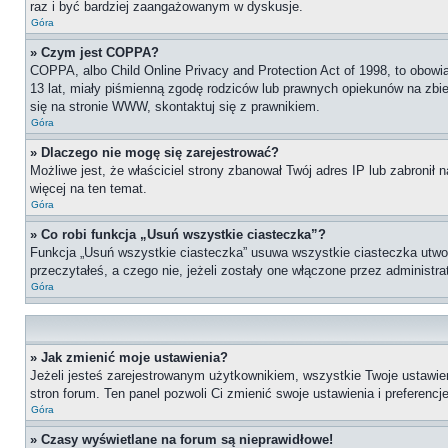
raz i być bardziej zaangażowanym w dyskusje.
Góra
» Czym jest COPPA?
COPPA, albo Child Online Privacy and Protection Act of 1998, to obow
13 lat, miały piśmienną zgodę rodziców lub prawnych opiekunów na zbier
się na stronie WWW, skontaktuj się z prawnikiem.
Góra
» Dlaczego nie mogę się zarejestrować?
Możliwe jest, że właściciel strony zbanował Twój adres IP lub zabronił 
więcej na ten temat.
Góra
» Co robi funkcja „Usuń wszystkie ciasteczka”?
Funkcja „Usuń wszystkie ciasteczka” usuwa wszystkie ciasteczka utworz
przeczytałeś, a czego nie, jeżeli zostały one włączone przez administ
Góra
» Jak zmienić moje ustawienia?
Jeżeli jesteś zarejestrowanym użytkownikiem, wszystkie Twoje ustawie
stron forum. Ten panel pozwoli Ci zmienić swoje ustawienia i preferencje
Góra
» Czasy wyświetlane na forum są nieprawidłowe!