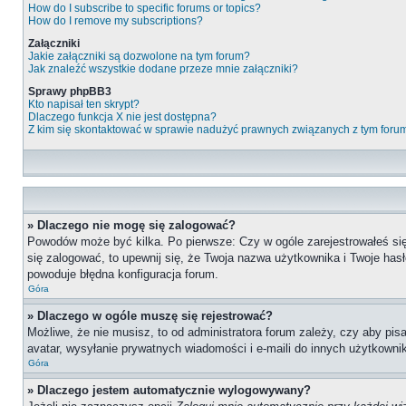
How do I subscribe to specific forums or topics?
How do I remove my subscriptions?
Załączniki
Jakie załączniki są dozwolone na tym forum?
Jak znaleźć wszystkie dodane przeze mnie załączniki?
Sprawy phpBB3
Kto napisał ten skrypt?
Dlaczego funkcja X nie jest dostępna?
Z kim się skontaktować w sprawie nadużyć prawnych związanych z tym foru
» Dlaczego nie mogę się zalogować?
Powodów może być kilka. Po pierwsze: Czy w ogóle zarejestrowałeś się n
się zalogować, to upewnij się, że Twoja nazwa użytkownika i Twoje hasł
powoduje błędna konfiguracja forum.
Góra
» Dlaczego w ogóle muszę się rejestrować?
Możliwe, że nie musisz, to od administratora forum zależy, czy aby pis
avatar, wysyłanie prywatnych wiadomości i e-maili do innych użytkownik
Góra
» Dlaczego jestem automatycznie wylogowywany?