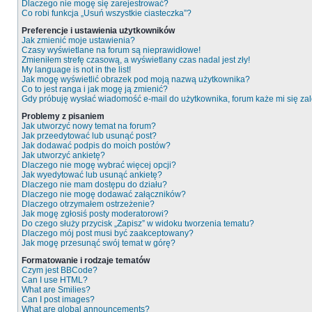
Dlaczego nie mogę się zarejestrować?
Co robi funkcja „Usuń wszystkie ciasteczka”?
Preferencje i ustawienia użytkowników
Jak zmienić moje ustawienia?
Czasy wyświetlane na forum są nieprawidłowe!
Zmieniłem strefę czasową, a wyświetlany czas nadal jest zły!
My language is not in the list!
Jak mogę wyświetlić obrazek pod moją nazwą użytkownika?
Co to jest ranga i jak mogę ją zmienić?
Gdy próbuję wysłać wiadomość e-mail do użytkownika, forum każe mi się z
Problemy z pisaniem
Jak utworzyć nowy temat na forum?
Jak przeedytować lub usunąć post?
Jak dodawać podpis do moich postów?
Jak utworzyć ankietę?
Dlaczego nie mogę wybrać więcej opcji?
Jak wyedytować lub usunąć ankietę?
Dlaczego nie mam dostępu do działu?
Dlaczego nie mogę dodawać załączników?
Dlaczego otrzymałem ostrzeżenie?
Jak mogę zgłosiś posty moderatorowi?
Do czego służy przycisk „Zapisz” w widoku tworzenia tematu?
Dlaczego mój post musi być zaakceptowany?
Jak mogę przesunąć swój temat w górę?
Formatowanie i rodzaje tematów
Czym jest BBCode?
Can I use HTML?
What are Smilies?
Can I post images?
What are global announcements?