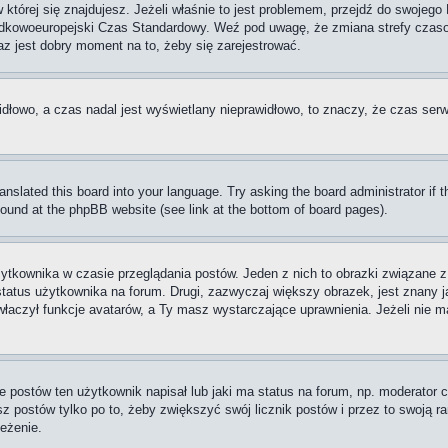
w której się znajdujesz. Jeżeli właśnie to jest problemem, przejdź do swoje
rodkowoeuropejski Czas Standardowy. Weź pod uwagę, że zmiana strefy czaso
raz jest dobry moment na to, żeby się zarejestrować.
idłowo, a czas nadal jest wyświetlany nieprawidłowo, to znaczy, że czas serw
ranslated this board into your language. Try asking the board administrator if
 found at the phpBB website (see link at the bottom of board pages).
ytkownika w czasie przeglądania postów. Jeden z nich to obrazki związane 
 status użytkownika na forum. Drugi, zazwyczaj większy obrazek, jest znany j
aczył funkcje avatarów, a Ty masz wystarczające uprawnienia. Jeżeli nie ma
postów ten użytkownik napisał lub jaki ma status na forum, np. moderator c
z postów tylko po to, żeby zwiększyć swój licznik postów i przez to swoją ran
zeżenie.