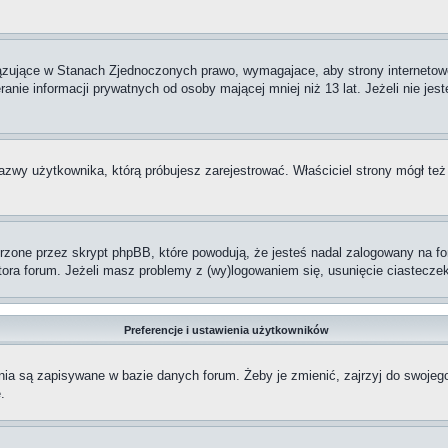
iązujące w Stanach Zjednoczonych prawo, wymagajace, aby strony internetowe
anie informacji prywatnych od osoby mającej mniej niż 13 lat. Jeżeli nie jes
nazwy użytkownika, którą próbujesz zarejestrować. Właściciel strony mógł też
one przez skrypt phpBB, które powodują, że jesteś nadal zalogowany na foru
ratora forum. Jeżeli masz problemy z (wy)logowaniem się, usunięcie ciastec
Preferencje i ustawienia użytkowników
nia są zapisywane w bazie danych forum. Żeby je zmienić, zajrzyj do swojeg
.