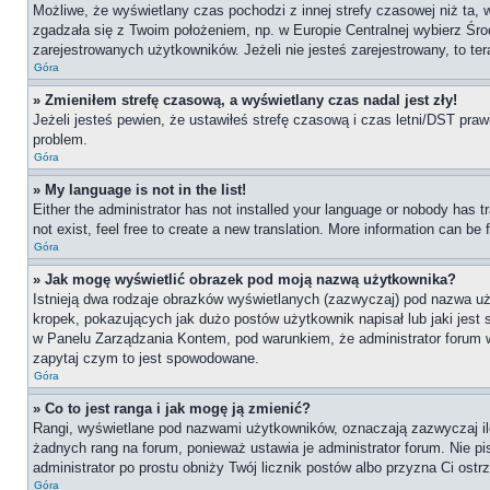
Możliwe, że wyświetlany czas pochodzi z innej strefy czasowej niż ta, 
zgadzała się z Twoim położeniem, np. w Europie Centralnej wybierz Ś
zarejestrowanych użytkowników. Jeżeli nie jesteś zarejestrowany, to te
Góra
» Zmieniłem strefę czasową, a wyświetlany czas nadal jest zły!
Jeżeli jesteś pewien, że ustawiłeś strefę czasową i czas letni/DST praw
problem.
Góra
» My language is not in the list!
Either the administrator has not installed your language or nobody has t
not exist, feel free to create a new translation. More information can be
Góra
» Jak mogę wyświetlić obrazek pod moją nazwą użytkownika?
Istnieją dwa rodzaje obrazków wyświetlanych (zazwyczaj) pod nazwa uż
kropek, pokazujących jak dużo postów użytkownik napisał lub jaki jest
w Panelu Zarządzania Kontem, pod warunkiem, że administrator forum wł
zapytaj czym to jest spowodowane.
Góra
» Co to jest ranga i jak mogę ją zmienić?
Rangi, wyświetlane pod nazwami użytkowników, oznaczają zazwyczaj ile 
żadnych rang na forum, ponieważ ustawia je administrator forum. Nie pis
administrator po prostu obniży Twój licznik postów albo przyzna Ci ostr
Góra