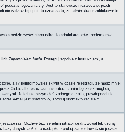
any tylko przez ustawiony przez administratora czas. To zapobiega
” podczas logowania się. Jest to stanowczo niezalecane, jeżeli
i nie widzisz tej opcji, to oznacza to, że administrator zablokował tę
wnika będzie wyświetlana tylko dla administratorów, moderatorów i
 link
Zapomniałem hasła
. Postępuj zgodnie z instrukcjami, a
czone, a Ty poinformowałeś skrypt w czasie rejestracji, że masz mniej
 przez Ciebie albo przez administratora, zanim będziesz mógł się
 zawartymi. Jeżeli nie otrzymałeś żadnego e-maila, prawdopodobnie
e adres e-mail jest prawidłowy, spróbuj skontaktować się z
ę jeszcze raz. Możliwe też, że administrator deaktywował lub usunął
 bazy danych. Jeżeli to nastąpiło, spróbuj zarejestrować się jeszcze