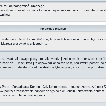
że mi się zalogować. Dlaczego?
wników przez wbudowany formularz wysyłania e-maili i to tylko wtedy, jeżeli
wników.
Problemy z pisaniem
iu wybranego działu forum. Możliwe, że przed utworzeniem tematu będziesz m
, Możesz głosować w ankietach itp.
i usuwać tylko swoje posty i to tylko wtedy, jeżeli administrator w ten spos
napisaniu. Jeżeli ktoś już odpowiedział na ten post, pod Twoim postem pojawi 
jawi się jeśli moderator lub administrator edytował post, choć oni mogą zosta
.
w Panelu Zarządzania Kontem. Gdy już to zrobisz, możesz zaznaczyć pole
D
, poprzez zaznaczenie odpowiedniego pola w Panelu Zarządzania Kontem. K
pola w formularzu pisania posta.