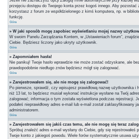
Jeżeli nie zaznaczysz opcji
Zaloguj mnie automatycznie przy każdej wi
przejęciu dostępu do Twojego konta przez kogoś innego. Aby pozostać 
korzystasz z forum ze współdzielonego z kimś komputera, np. w bibliotece
funkcję.
Góra
» W jaki sposób mogę zapobiec wyświetlaniu mojej nazwy użytkow
W swoim Panelu Zarządzania Kontem, w „Ustawieniach forum”, znajdzi
Ciebie. Będziesz liczony jako ukryty użytkownik.
Góra
» Zapomniałem hasła!
Nie panikuj! Twoje hasło wprawdzie nie może zostać odzyskane, ale bez
prawdopodobnie niedługo znów będziesz mógł się zalogować.
Góra
» Zarejestrowałem się, ale nie mogę się zalogować!
Po pierwsze, sprawdź, czy wpisujesz prawidłową nazwę użytkownika i has
niż 13 lat, to będziesz musiał wykonać instrukcje wysłane na Twój adre
zalogować; informacja o tym została wyświetlona podczas rejestracji. J
podałeś nieprawidłowy adres e-mail lub e-mail został zaklasyfikowany j
administratorem.
Góra
» Zarejestrowałem się jakiś czas temu, ale nie mogę się teraz zalo
Spróbuj znaleźć adres e-mail wysłany do Ciebie, gdy się rejestrowałeś 
Twoje konto z jakiegoś powodu. Wiele forów systematycznie usuwa użytk