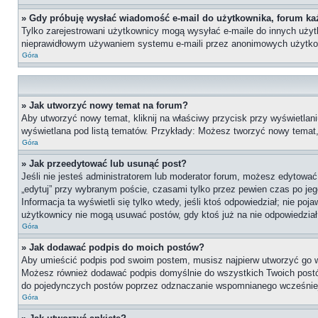
» Gdy próbuję wysłać wiadomość e-mail do użytkownika, forum ka
Tylko zarejestrowani użytkownicy mogą wysyłać e-maile do innych użytko
nieprawidłowym używaniem systemu e-maili przez anonimowych użytko
Góra
» Jak utworzyć nowy temat na forum?
Aby utworzyć nowy temat, kliknij na właściwy przycisk przy wyświetlan
wyświetlana pod listą tematów. Przykłady: Możesz tworzyć nowy temat
Góra
» Jak przeedytować lub usunąć post?
Jeśli nie jesteś administratorem lub moderator forum, możesz edytować 
„edytuj” przy wybranym poście, czasami tylko przez pewien czas po jego 
Informacja ta wyświetli się tylko wtedy, jeśli ktoś odpowiedział; nie po
użytkownicy nie mogą usuwać postów, gdy ktoś już na nie odpowiedział
Góra
» Jak dodawać podpis do moich postów?
Aby umieścić podpis pod swoim postem, musisz najpierw utworzyć go 
Możesz również dodawać podpis domyślnie do wszystkich Twoich postów
do pojedynczych postów poprzez odznaczanie wspomnianego wcześniej 
Góra