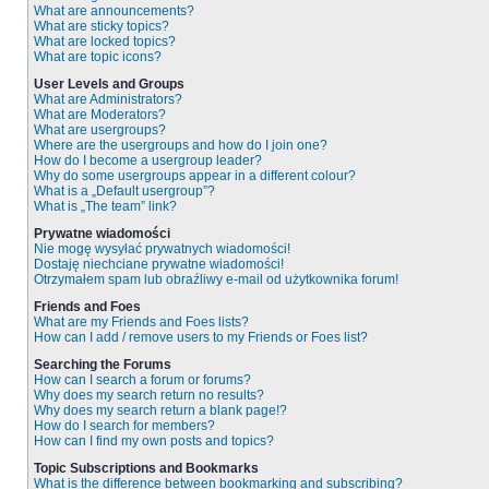
What are announcements?
What are sticky topics?
What are locked topics?
What are topic icons?
User Levels and Groups
What are Administrators?
What are Moderators?
What are usergroups?
Where are the usergroups and how do I join one?
How do I become a usergroup leader?
Why do some usergroups appear in a different colour?
What is a „Default usergroup”?
What is „The team” link?
Prywatne wiadomości
Nie mogę wysyłać prywatnych wiadomości!
Dostaję niechciane prywatne wiadomości!
Otrzymałem spam lub obraźliwy e-mail od użytkownika forum!
Friends and Foes
What are my Friends and Foes lists?
How can I add / remove users to my Friends or Foes list?
Searching the Forums
How can I search a forum or forums?
Why does my search return no results?
Why does my search return a blank page!?
How do I search for members?
How can I find my own posts and topics?
Topic Subscriptions and Bookmarks
What is the difference between bookmarking and subscribing?