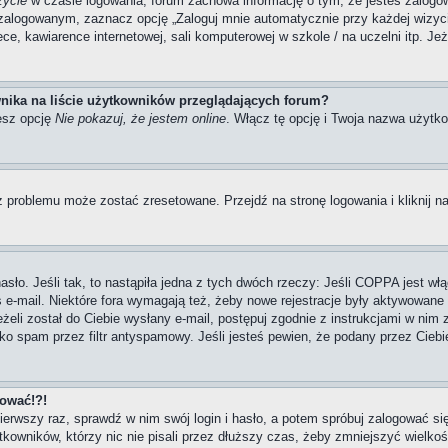
zycie
w czasie logowania, forum zachowa informację o tym, że jesteś zalogow
zalogowanym, zaznacz opcję „Zaloguj mnie automatycznie przy każdej wizycie
, kawiarence internetowej, sali komputerowej w szkole / na uczelni itp. Jeżel
nika na liście użytkowników przeglądających forum?
esz opcję
Nie pokazuj, że jestem online
. Włącz tę opcję i Twoja nazwa użytko
 problemu może zostać zresetowane. Przejdź na stronę logowania i kliknij na
ło. Jeśli tak, to nastąpiła jedna z tych dwóch rzeczy: Jeśli COPPA jest włą
s e-mail. Niektóre fora wymagają też, żeby nowe rejestracje były aktywowane
eżeli został do Ciebie wysłany e-mail, postępuj zgodnie z instrukcjami w nim
ako spam przez filtr antyspamowy. Jeśli jesteś pewien, że podany przez Ciebi
gować!?!
pierwszy raz, sprawdź w nim swój login i hasło, a potem spróbuj zalogować si
owników, którzy nic nie pisali przez dłuższy czas, żeby zmniejszyć wielkość