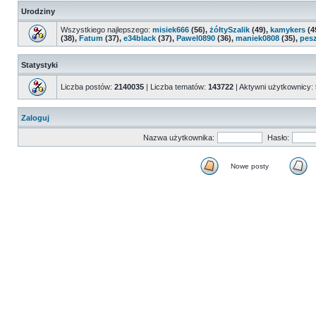
Urodziny
Wszystkiego najlepszego:
misiek666
(56),
żółtySzalik
(49),
kamykers
(4
(38),
Fatum
(37),
e34black
(37),
Pawel0890
(36),
maniek0808
(35),
pes
Statystyki
Liczba postów:
2140035
| Liczba tematów:
143722
| Aktywni użytkownicy:
Zaloguj
Nazwa użytkownika:
Hasło:
Nowe posty