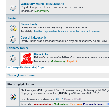
Warsztaty znane i poszukiwane
Czyli te których szukacie , polecacie lub nie polecacie
Moderator:
Moderatorzy
Giełda
Samochody
Oferty kupna oraz sprzedaży wyłącznie aut marki BMW
Poddziały:
Prośba o sprawdzenie samochodu
,
bez-wypadkowe.net
Części i akcesoria
Oferty kupna oraz sprzedaży wszelkich części i akcesoriów do aut BMW
Partnerzy forum
Piąte koło
Pełna oferta produktów Millers Oils oraz inne artykuły motoryz
Moderatorzy:
Moderatorzy
,
Piąte koło
Usuń wszystkie ciasteczka
|
Ekipa
Strona główna forum
Kto przegląda forum
Na forum jest
405
użytkowników :: 2 zarejestrowanych, 0 ukrytych i 403 g
Najwięcej użytkowników online (
10410
) było 3 kwietnia 2026, 02:21
Zidentyfikowani użytkownicy:
Alik87
,
Google [Bot]
Legenda ::
Administratorzy
,
Moderatorzy
,
Piąte koło
,
Przyjaciele forum
,
SI