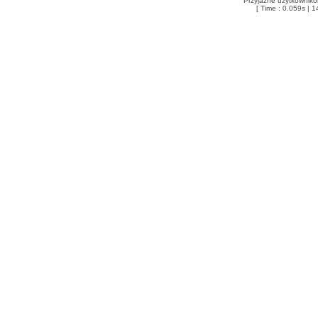
Przyjazne użytkowniko
[ Time : 0.059s | 1