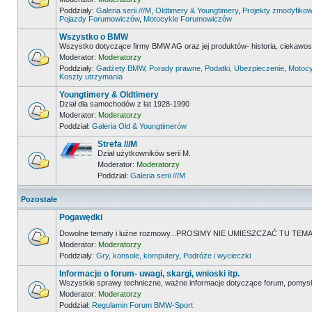
Poddziały:
Galeria serii ///M
,
Oldtimery & Youngtimery
,
Projekty zmodyfikow
Pojazdy Forumowiczów
,
Motocykle Forumowiczów
Wszystko o BMW
Wszystko dotyczące firmy BMW AG oraz jej produktów- historia, ciekawostk
Moderator:
Moderatorzy
Poddziały:
Gadżety BMW
,
Porady prawne, Podatki, Ubezpieczenie
,
Motocy
Koszty utrzymania
Youngtimery & Oldtimery
Dział dla samochodów z lat 1928-1990
Moderator:
Moderatorzy
Poddział:
Galeria Old & Youngtimerów
Strefa ///M
Dział użytkowników serii M.
Moderator:
Moderatorzy
Poddział:
Galeria serii ///M
Pozostałe
Pogawędki
Dowolne tematy i luźne rozmowy...PROSIMY NIE UMIESZCZAĆ TU 
Moderator:
Moderatorzy
Poddziały:
Gry, konsole, komputery
,
Podróże i wycieczki
Informacje o forum- uwagi, skargi, wnioski itp.
Wszystkie sprawy techniczne, ważne informacje dotyczące forum, pomysł
Moderator:
Moderatorzy
Poddział:
Regulamin Forum BMW-Sport