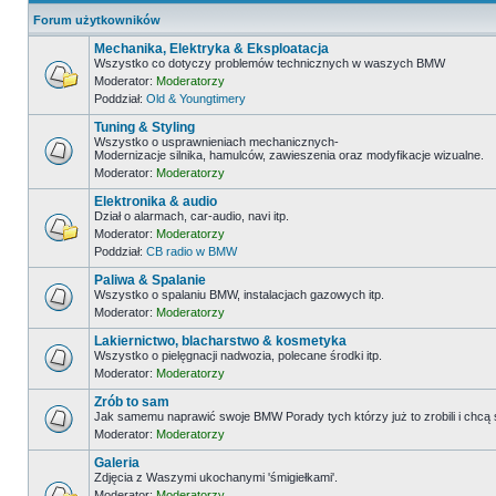
Forum użytkowników
Mechanika, Elektryka & Eksploatacja
Wszystko co dotyczy problemów technicznych w waszych BMW
Moderator:
Moderatorzy
Poddział:
Old & Youngtimery
Tuning & Styling
Wszystko o usprawnieniach mechanicznych-
Modernizacje silnika, hamulców, zawieszenia oraz modyfikacje wizualne.
Moderator:
Moderatorzy
Elektronika & audio
Dział o alarmach, car-audio, navi itp.
Moderator:
Moderatorzy
Poddział:
CB radio w BMW
Paliwa & Spalanie
Wszystko o spalaniu BMW, instalacjach gazowych itp.
Moderator:
Moderatorzy
Lakiernictwo, blacharstwo & kosmetyka
Wszystko o pielęgnacji nadwozia, polecane środki itp.
Moderator:
Moderatorzy
Zrób to sam
Jak samemu naprawić swoje BMW Porady tych którzy już to zrobili i chcą
Moderator:
Moderatorzy
Galeria
Zdjęcia z Waszymi ukochanymi 'śmigiełkami'.
Moderator:
Moderatorzy