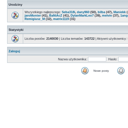
Urodziny
Wszystkiego najlepszego:
Seba318i
,
dany960
(50),
bilba
(47),
Maniekk
(
jaroMonter
(41),
BaNiAcZ
(41),
DylanMarkLeo7
(39),
melvin
(37),
1ang
Remigiusz_M
(32),
matrix1119
(31)
Statystyki
Liczba postów:
2140030
| Liczba tematów:
143722
| Aktywni użytkownicy:
Zaloguj
Nazwa użytkownika:
Hasło:
Nowe posty