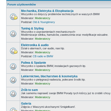
Forum użytkowników
Mechanika, Elektryka & Eksploatacja
Wszystko co dotyczy problemów technicznych w waszych BMW
Moderator:
Moderatorzy
Poddział:
Old & Youngtimery
Tuning & Styling
Wszystko o usprawnieniach mechanicznych-
Modernizacje silnika, hamulców, zawieszenia oraz modyfikacje wizualne.
Moderator:
Moderatorzy
Elektronika & audio
Dział o alarmach, car-audio, navi itp.
Moderator:
Moderatorzy
Poddział:
CB radio w BMW
Paliwa & Spalanie
Wszystko o spalaniu BMW, instalacjach gazowych itp.
Moderator:
Moderatorzy
Lakiernictwo, blacharstwo & kosmetyka
Wszystko o pielęgnacji nadwozia, polecane środki itp.
Moderator:
Moderatorzy
Zrób to sam
Jak samemu naprawić swoje BMW Porady tych którzy już to zrobili i chcą
Moderator:
Moderatorzy
Galeria
Zdjęcia z Waszymi ukochanymi 'śmigiełkami'.
Moderator:
Moderatorzy