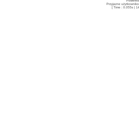
Powered
Przyjazne użytkowniko
[ Time : 0.055s | 1