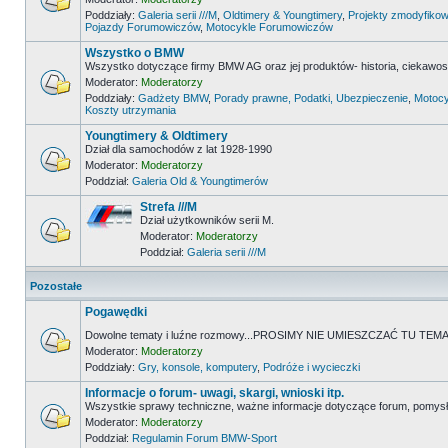
Poddziały:
Galeria serii ///M
,
Oldtimery & Youngtimery
,
Projekty zmodyfikow
Pojazdy Forumowiczów
,
Motocykle Forumowiczów
Wszystko o BMW
Wszystko dotyczące firmy BMW AG oraz jej produktów- historia, ciekawostk
Moderator:
Moderatorzy
Poddziały:
Gadżety BMW
,
Porady prawne, Podatki, Ubezpieczenie
,
Motocy
Koszty utrzymania
Youngtimery & Oldtimery
Dział dla samochodów z lat 1928-1990
Moderator:
Moderatorzy
Poddział:
Galeria Old & Youngtimerów
Strefa ///M
Dział użytkowników serii M.
Moderator:
Moderatorzy
Poddział:
Galeria serii ///M
Pozostałe
Pogawędki
Dowolne tematy i luźne rozmowy...PROSIMY NIE UMIESZCZAĆ TU 
Moderator:
Moderatorzy
Poddziały:
Gry, konsole, komputery
,
Podróże i wycieczki
Informacje o forum- uwagi, skargi, wnioski itp.
Wszystkie sprawy techniczne, ważne informacje dotyczące forum, pomysł
Moderator:
Moderatorzy
Poddział:
Regulamin Forum BMW-Sport