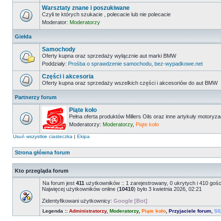
Warsztaty znane i poszukiwane
Czyli te których szukacie , polecacie lub nie polecacie
Moderator:
Moderatorzy
Giełda
Samochody
Oferty kupna oraz sprzedaży wyłącznie aut marki BMW
Poddziały:
Prośba o sprawdzenie samochodu
,
bez-wypadkowe.net
Części i akcesoria
Oferty kupna oraz sprzedaży wszelkich części i akcesoriów do aut BMW
Partnerzy forum
Piąte koło
Pełna oferta produktów Millers Oils oraz inne artykuły motoryz
Moderatorzy:
Moderatorzy
,
Piąte koło
Usuń wszystkie ciasteczka
|
Ekipa
Strona główna forum
Kto przegląda forum
Na forum jest
411
użytkowników :: 1 zarejestrowany, 0 ukrytych i 410 goś
Najwięcej użytkowników online (
10410
) było 3 kwietnia 2026, 02:21
Zidentyfikowani użytkownicy:
Google [Bot]
Legenda ::
Administratorzy
,
Moderatorzy
,
Piąte koło
,
Przyjaciele forum
,
SI