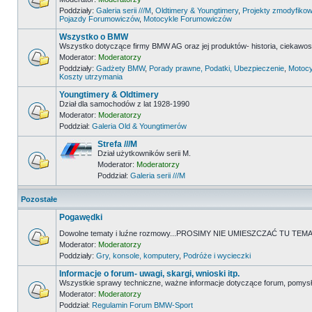
Poddziały:
Galeria serii ///M
,
Oldtimery & Youngtimery
,
Projekty zmodyfikow
Pojazdy Forumowiczów
,
Motocykle Forumowiczów
Wszystko o BMW
Wszystko dotyczące firmy BMW AG oraz jej produktów- historia, ciekawostk
Moderator:
Moderatorzy
Poddziały:
Gadżety BMW
,
Porady prawne, Podatki, Ubezpieczenie
,
Motocy
Koszty utrzymania
Youngtimery & Oldtimery
Dział dla samochodów z lat 1928-1990
Moderator:
Moderatorzy
Poddział:
Galeria Old & Youngtimerów
Strefa ///M
Dział użytkowników serii M.
Moderator:
Moderatorzy
Poddział:
Galeria serii ///M
Pozostałe
Pogawędki
Dowolne tematy i luźne rozmowy...PROSIMY NIE UMIESZCZAĆ TU 
Moderator:
Moderatorzy
Poddziały:
Gry, konsole, komputery
,
Podróże i wycieczki
Informacje o forum- uwagi, skargi, wnioski itp.
Wszystkie sprawy techniczne, ważne informacje dotyczące forum, pomysł
Moderator:
Moderatorzy
Poddział:
Regulamin Forum BMW-Sport