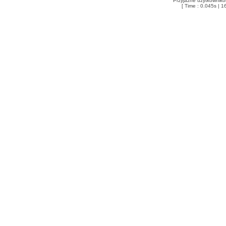
Przyjazne użytkowniko
[ Time : 0.045s | 1