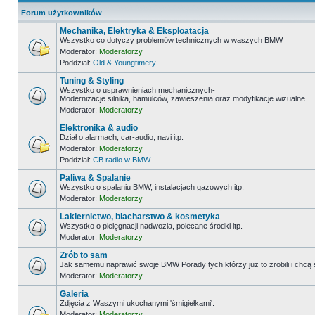
Forum użytkowników
Mechanika, Elektryka & Eksploatacja
Wszystko co dotyczy problemów technicznych w waszych BMW
Moderator:
Moderatorzy
Poddział:
Old & Youngtimery
Tuning & Styling
Wszystko o usprawnieniach mechanicznych-
Modernizacje silnika, hamulców, zawieszenia oraz modyfikacje wizualne.
Moderator:
Moderatorzy
Elektronika & audio
Dział o alarmach, car-audio, navi itp.
Moderator:
Moderatorzy
Poddział:
CB radio w BMW
Paliwa & Spalanie
Wszystko o spalaniu BMW, instalacjach gazowych itp.
Moderator:
Moderatorzy
Lakiernictwo, blacharstwo & kosmetyka
Wszystko o pielęgnacji nadwozia, polecane środki itp.
Moderator:
Moderatorzy
Zrób to sam
Jak samemu naprawić swoje BMW Porady tych którzy już to zrobili i chcą
Moderator:
Moderatorzy
Galeria
Zdjęcia z Waszymi ukochanymi 'śmigiełkami'.
Moderator:
Moderatorzy