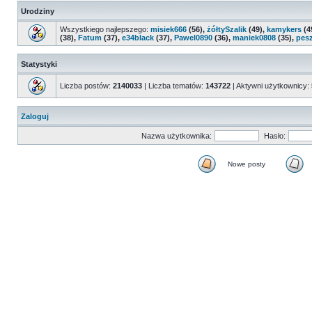
Urodziny
Wszystkiego najlepszego:
misiek666
(56),
żółtySzalik
(49),
kamykers
(4
(38),
Fatum
(37),
e34black
(37),
Pawel0890
(36),
maniek0808
(35),
pes
Statystyki
Liczba postów:
2140033
| Liczba tematów:
143722
| Aktywni użytkownicy:
Zaloguj
Nazwa użytkownika:
Hasło:
Nowe posty