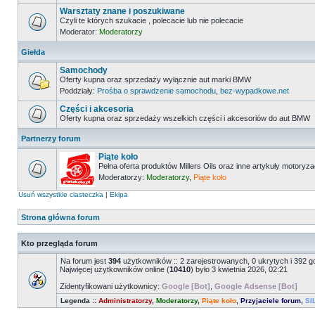
Warsztaty znane i poszukiwane
Czyli te których szukacie , polecacie lub nie polecacie
Moderator:
Moderatorzy
Giełda
Samochody
Oferty kupna oraz sprzedaży wyłącznie aut marki BMW
Poddziały:
Prośba o sprawdzenie samochodu
,
bez-wypadkowe.net
Części i akcesoria
Oferty kupna oraz sprzedaży wszelkich części i akcesoriów do aut BMW
Partnerzy forum
Piąte koło
Pełna oferta produktów Millers Oils oraz inne artykuły motoryz
Moderatorzy:
Moderatorzy
,
Piąte koło
Usuń wszystkie ciasteczka
|
Ekipa
Strona główna forum
Kto przegląda forum
Na forum jest
394
użytkowników :: 2 zarejestrowanych, 0 ukrytych i 392 g
Najwięcej użytkowników online (
10410
) było 3 kwietnia 2026, 02:21
Zidentyfikowani użytkownicy:
Google [Bot]
,
Google Adsense [Bot]
Legenda ::
Administratorzy
,
Moderatorzy
,
Piąte koło
,
Przyjaciele forum
,
SI