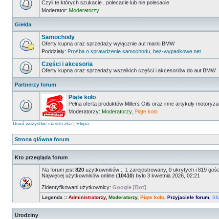
Czyli te których szukacie , polecacie lub nie polecacie
Moderator:
Moderatorzy
Giełda
Samochody
Oferty kupna oraz sprzedaży wyłącznie aut marki BMW
Poddziały:
Prośba o sprawdzenie samochodu
,
bez-wypadkowe.net
Części i akcesoria
Oferty kupna oraz sprzedaży wszelkich części i akcesoriów do aut BMW
Partnerzy forum
Piąte koło
Pełna oferta produktów Millers Oils oraz inne artykuły motoryz
Moderatorzy:
Moderatorzy
,
Piąte koło
Usuń wszystkie ciasteczka
|
Ekipa
Strona główna forum
Kto przegląda forum
Na forum jest
820
użytkowników :: 1 zarejestrowany, 0 ukrytych i 819 goś
Najwięcej użytkowników online (
10410
) było 3 kwietnia 2026, 02:21
Zidentyfikowani użytkownicy:
Google [Bot]
Legenda ::
Administratorzy
,
Moderatorzy
,
Piąte koło
,
Przyjaciele forum
,
SI
Urodziny