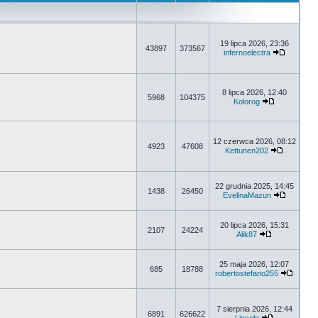
19 lipca 2026, 23:36
43897
373567
infernoelectra
8 lipca 2026, 12:40
5968
104375
Kolorog
12 czerwca 2026, 08:12
4923
47608
Kettunen202
22 grudnia 2025, 14:45
1438
26450
EvelinaMazun
20 lipca 2026, 15:31
2107
24224
Alik87
25 maja 2026, 12:07
685
18788
robertostefano255
7 sierpnia 2026, 12:44
6891
626622