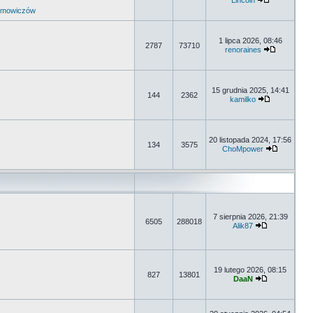
Lincoln
umowiczów
1 lipca 2026, 08:46
2787
73710
renoraines
15 grudnia 2025, 14:41
144
2362
kamilko
20 listopada 2024, 17:56
134
3575
ChoMpower
7 sierpnia 2026, 21:39
6505
288018
Alik87
19 lutego 2026, 08:15
827
13801
DaaN