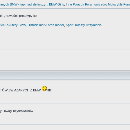
anych BMW - tap madl definiszyn
,
BMW Girls
,
Inne Pojazdy Forumowiczów
,
Motocykle For
i , nowości, prototypy itp
kle i skutery BMW
,
Historia marki oraz modeli
,
Sport
,
Koszty utrzymania
TEMATÓW ZWIĄZANYCH Z BMW
!!!!!!!
y i uwagi użytkowników.