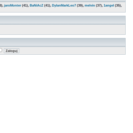
3),
jaroMonter
(41),
BaNiAcZ
(41),
DylanMarkLeo7
(39),
melvin
(37),
1angel
(35),