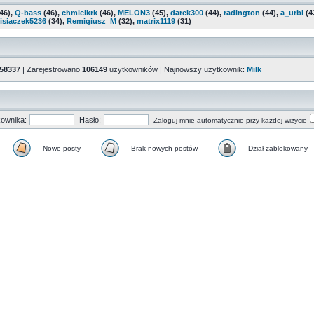
46),
Q-bass
(46),
chmielkrk
(46),
MELON3
(45),
darek300
(44),
radington
(44),
a_urbi
(4
isiaczek5236
(34),
Remigiusz_M
(32),
matrix1119
(31)
58337
| Zarejestrowano
106149
użytkowników | Najnowszy użytkownik:
Milk
ownika:
Hasło:
Zaloguj mnie automatycznie przy każdej wizycie
Nowe posty
Brak nowych postów
Dział zablokowany