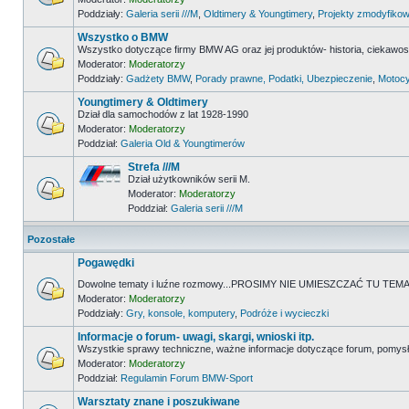
Poddziały:
Galeria serii ///M
,
Oldtimery & Youngtimery
,
Projekty zmodyfikow
Wszystko o BMW
Wszystko dotyczące firmy BMW AG oraz jej produktów- historia, ciekawostk
Moderator:
Moderatorzy
Poddziały:
Gadżety BMW
,
Porady prawne, Podatki, Ubezpieczenie
,
Motocy
Youngtimery & Oldtimery
Dział dla samochodów z lat 1928-1990
Moderator:
Moderatorzy
Poddział:
Galeria Old & Youngtimerów
Strefa ///M
Dział użytkowników serii M.
Moderator:
Moderatorzy
Poddział:
Galeria serii ///M
Pozostałe
Pogawędki
Dowolne tematy i luźne rozmowy...PROSIMY NIE UMIESZCZAĆ TU 
Moderator:
Moderatorzy
Poddziały:
Gry, konsole, komputery
,
Podróże i wycieczki
Informacje o forum- uwagi, skargi, wnioski itp.
Wszystkie sprawy techniczne, ważne informacje dotyczące forum, pomysł
Moderator:
Moderatorzy
Poddział:
Regulamin Forum BMW-Sport
Warsztaty znane i poszukiwane