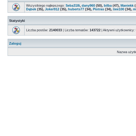
Wszystkiego najlepszego:
Seba318i
,
dany960
(50),
bilba
(47),
Maniekk
(
Dąbek
(35),
Joker912
(35),
huberts77
(34),
Piotras
(34),
tiee100
(34),
m
Statystyki
Liczba postów:
2140033
| Liczba tematów:
143722
| Aktywni użytkownicy:
Zaloguj
Nazwa użytk