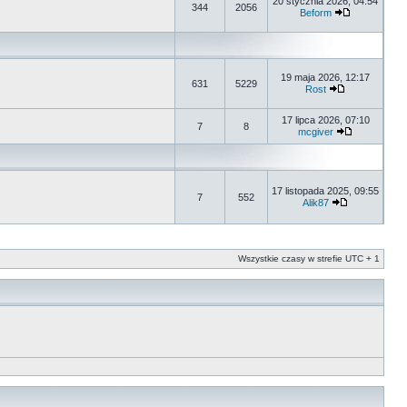
20 stycznia 2026, 04:54
344
2056
Beform
19 maja 2026, 12:17
631
5229
Rost
17 lipca 2026, 07:10
7
8
mcgiver
17 listopada 2025, 09:55
7
552
Alik87
Wszystkie czasy w strefie UTC + 1