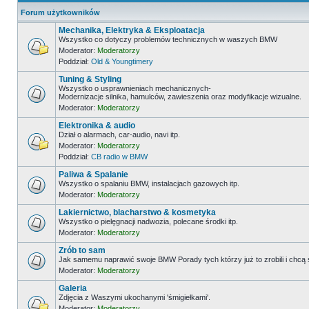
Forum użytkowników
Mechanika, Elektryka & Eksploatacja
Wszystko co dotyczy problemów technicznych w waszych BMW
Moderator:
Moderatorzy
Poddział:
Old & Youngtimery
Tuning & Styling
Wszystko o usprawnieniach mechanicznych-
Modernizacje silnika, hamulców, zawieszenia oraz modyfikacje wizualne.
Moderator:
Moderatorzy
Elektronika & audio
Dział o alarmach, car-audio, navi itp.
Moderator:
Moderatorzy
Poddział:
CB radio w BMW
Paliwa & Spalanie
Wszystko o spalaniu BMW, instalacjach gazowych itp.
Moderator:
Moderatorzy
Lakiernictwo, blacharstwo & kosmetyka
Wszystko o pielęgnacji nadwozia, polecane środki itp.
Moderator:
Moderatorzy
Zrób to sam
Jak samemu naprawić swoje BMW Porady tych którzy już to zrobili i chcą
Moderator:
Moderatorzy
Galeria
Zdjęcia z Waszymi ukochanymi 'śmigiełkami'.
Moderator:
Moderatorzy