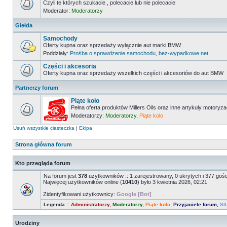
Czyli te których szukacie , polecacie lub nie polecacie
Moderator:
Moderatorzy
Giełda
Samochody
Oferty kupna oraz sprzedaży wyłącznie aut marki BMW
Poddziały:
Prośba o sprawdzenie samochodu
,
bez-wypadkowe.net
Części i akcesoria
Oferty kupna oraz sprzedaży wszelkich części i akcesoriów do aut BMW
Partnerzy forum
Piąte koło
Pełna oferta produktów Millers Oils oraz inne artykuły motoryz
Moderatorzy:
Moderatorzy
,
Piąte koło
Usuń wszystkie ciasteczka
|
Ekipa
Strona główna forum
Kto przegląda forum
Na forum jest
378
użytkowników :: 1 zarejestrowany, 0 ukrytych i 377 goś
Najwięcej użytkowników online (
10410
) było 3 kwietnia 2026, 02:21
Zidentyfikowani użytkownicy:
Google [Bot]
Legenda ::
Administratorzy
,
Moderatorzy
,
Piąte koło
,
Przyjaciele forum
,
SI
Urodziny