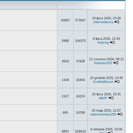
19 lipca 2026, 23:36
43897
373567
infernoelectra
8 lipca 2026, 12:40
5968
104375
Kolorog
12 czerwca 2026, 08:12
4923
47608
Kettunen202
22 grudnia 2025, 14:45
1438
26450
EvelinaMazun
20 lipca 2026, 15:31
2107
24224
Alik87
25 maja 2026, 12:07
685
18788
robertostefano255
6 sierpnia 2026, 22:06
6891
626619