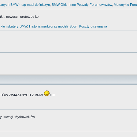
anych BMW - tap madl definiszyn
,
BMW Girls
,
Inne Pojazdy Forumowiczów
,
Motocykle For
i , nowości, prototypy itp
kle i skutery BMW
,
Historia marki oraz modeli
,
Sport
,
Koszty utrzymania
TEMATÓW ZWIĄZANYCH Z BMW
!!!!!!!
y i uwagi użytkowników.