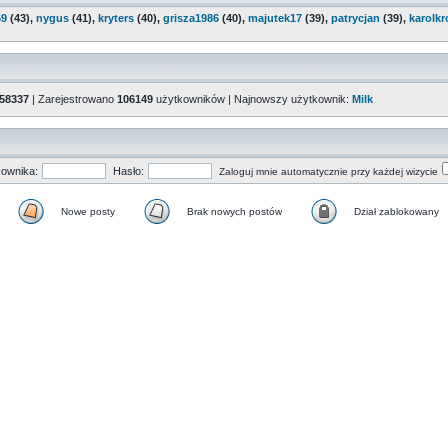
69
(43),
nygus
(41),
kryters
(40),
grisza1986
(40),
majutek17
(39),
patrycjan
(39),
karolkr
58337
| Zarejestrowano
106149
użytkowników | Najnowszy użytkownik:
Milk
ownika:
Hasło:
Zaloguj mnie automatycznie przy każdej wizycie
Nowe posty
Brak nowych postów
Dział zablokowany