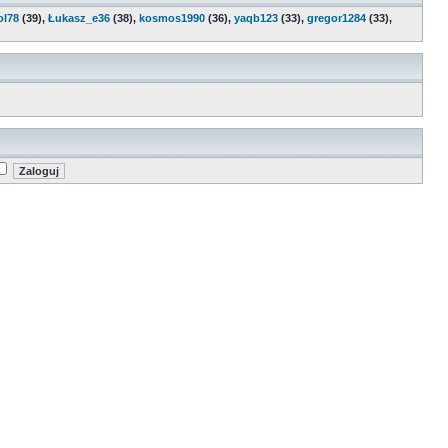
ol78
(39),
Łukasz_e36
(38),
kosmos1990
(36),
yaqb123
(33),
gregor1284
(33),