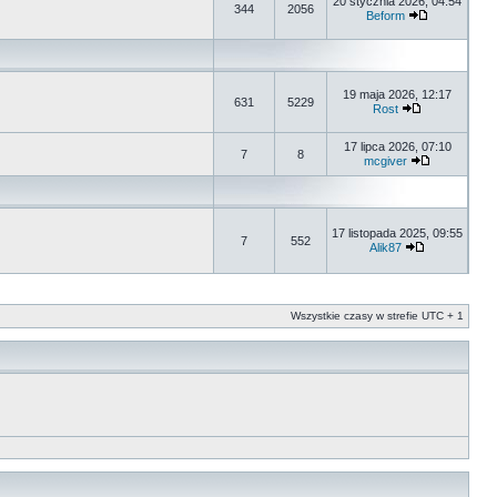
20 stycznia 2026, 04:54
344
2056
Beform
19 maja 2026, 12:17
631
5229
Rost
17 lipca 2026, 07:10
7
8
mcgiver
17 listopada 2025, 09:55
7
552
Alik87
Wszystkie czasy w strefie UTC + 1