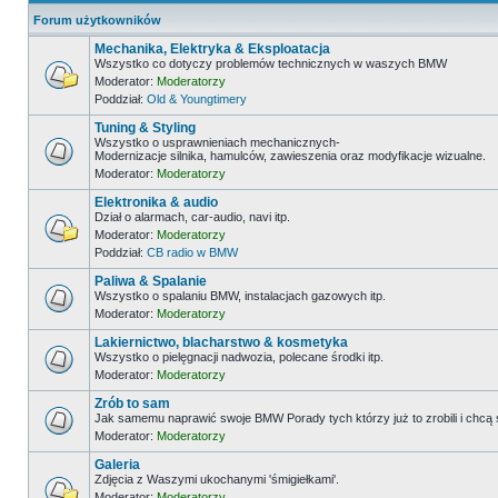
Forum użytkowników
Mechanika, Elektryka & Eksploatacja
Wszystko co dotyczy problemów technicznych w waszych BMW
Moderator:
Moderatorzy
Poddział:
Old & Youngtimery
Tuning & Styling
Wszystko o usprawnieniach mechanicznych-
Modernizacje silnika, hamulców, zawieszenia oraz modyfikacje wizualne.
Moderator:
Moderatorzy
Elektronika & audio
Dział o alarmach, car-audio, navi itp.
Moderator:
Moderatorzy
Poddział:
CB radio w BMW
Paliwa & Spalanie
Wszystko o spalaniu BMW, instalacjach gazowych itp.
Moderator:
Moderatorzy
Lakiernictwo, blacharstwo & kosmetyka
Wszystko o pielęgnacji nadwozia, polecane środki itp.
Moderator:
Moderatorzy
Zrób to sam
Jak samemu naprawić swoje BMW Porady tych którzy już to zrobili i chcą
Moderator:
Moderatorzy
Galeria
Zdjęcia z Waszymi ukochanymi 'śmigiełkami'.
Moderator:
Moderatorzy