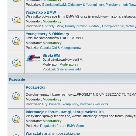
Poddziały:
Galeria serii ///M
,
Oldtimery & Youngtimery
,
Projekty zmodyfikow
Wszystko o BMW
Wszystko dotyczące firmy BMW AG oraz jej produktów- historia, ciekawostk
Moderator:
Moderatorzy
Poddziały:
Gadżety BMW
,
Porady prawne, Podatki, Ubezpieczenie
,
Motocy
Youngtimery & Oldtimery
Dział dla samochodów z lat 1928-1990
Moderator:
Moderatorzy
Poddział:
Galeria Old & Youngtimerów
Strefa ///M
Dział użytkowników serii M.
Moderator:
Moderatorzy
Poddział:
Galeria serii ///M
Pozostałe
Pogawędki
Dowolne tematy i luźne rozmowy...PROSIMY NIE UMIESZCZAĆ TU 
Moderator:
Moderatorzy
Poddziały:
Gry, konsole, komputery
,
Podróże i wycieczki
Informacje o forum- uwagi, skargi, wnioski itp.
Wszystkie sprawy techniczne, ważne informacje dotyczące forum, pomysł
Moderator:
Moderatorzy
Poddział:
Regulamin Forum BMW-Sport
Warsztaty znane i poszukiwane