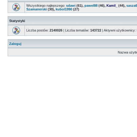
Wszystkiego najlepszego:
sdawi
(61),
pawel88
(46),
Kamil_
(44),
sasza
Szamanerski
(30),
kubol1990
(27)
Statystyki
Liczba postów:
2140026
| Liczba tematów:
143722
| Aktywni użytkownicy:
Zaloguj
Nazwa użytk