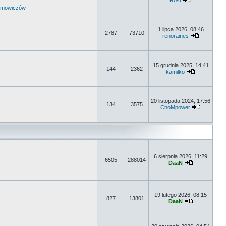
Rost
umowiczów
1 lipca 2026, 08:46
2787
73710
renoraines
15 grudnia 2025, 14:41
144
2362
kamilko
20 listopada 2024, 17:56
134
3575
ChoMpower
6 sierpnia 2026, 11:29
6505
288014
DaaN
19 lutego 2026, 08:15
827
13801
DaaN