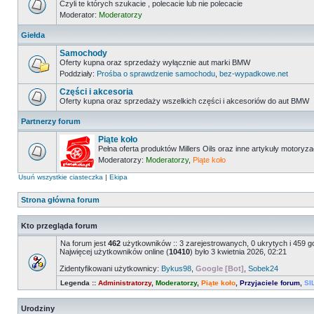
Czyli te których szukacie , polecacie lub nie polecacie
Moderator:
Moderatorzy
Giełda
Samochody
Oferty kupna oraz sprzedaży wyłącznie aut marki BMW
Poddziały:
Prośba o sprawdzenie samochodu
,
bez-wypadkowe.net
Części i akcesoria
Oferty kupna oraz sprzedaży wszelkich części i akcesoriów do aut BMW
Partnerzy forum
Piąte koło
Pełna oferta produktów Millers Oils oraz inne artykuły motoryz
Moderatorzy:
Moderatorzy
,
Piąte koło
Usuń wszystkie ciasteczka
|
Ekipa
Strona główna forum
Kto przegląda forum
Na forum jest
462
użytkowników :: 3 zarejestrowanych, 0 ukrytych i 459 g
Najwięcej użytkowników online (
10410
) było 3 kwietnia 2026, 02:21
Zidentyfikowani użytkownicy:
Bykus98
,
Google [Bot]
,
Sobek24
Legenda ::
Administratorzy
,
Moderatorzy
,
Piąte koło
,
Przyjaciele forum
,
SI
Urodziny