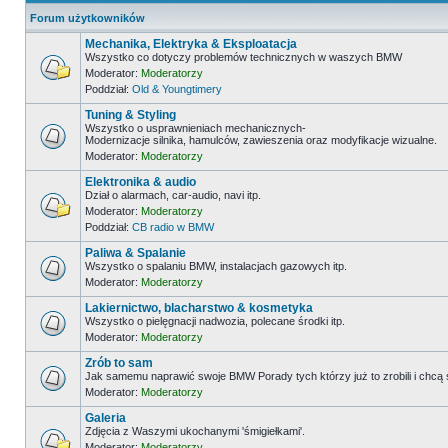
Forum użytkowników
Mechanika, Elektryka & Eksploatacja
Wszystko co dotyczy problemów technicznych w waszych BMW
Moderator:
Moderatorzy
Poddział:
Old & Youngtimery
Tuning & Styling
Wszystko o usprawnieniach mechanicznych-
Modernizacje silnika, hamulców, zawieszenia oraz modyfikacje wizualne.
Moderator:
Moderatorzy
Elektronika & audio
Dział o alarmach, car-audio, navi itp.
Moderator:
Moderatorzy
Poddział:
CB radio w BMW
Paliwa & Spalanie
Wszystko o spalaniu BMW, instalacjach gazowych itp.
Moderator:
Moderatorzy
Lakiernictwo, blacharstwo & kosmetyka
Wszystko o pielęgnacji nadwozia, polecane środki itp.
Moderator:
Moderatorzy
Zrób to sam
Jak samemu naprawić swoje BMW Porady tych którzy już to zrobili i chcą
Moderator:
Moderatorzy
Galeria
Zdjęcia z Waszymi ukochanymi 'śmigiełkami'.
Moderator:
Moderatorzy