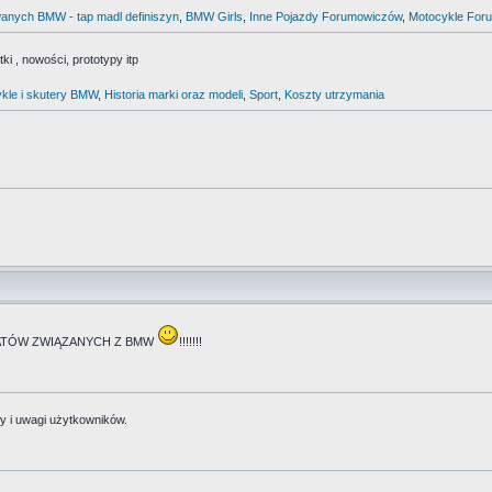
anych BMW - tap madl definiszyn
,
BMW Girls
,
Inne Pojazdy Forumowiczów
,
Motocykle For
i , nowości, prototypy itp
kle i skutery BMW
,
Historia marki oraz modeli
,
Sport
,
Koszty utrzymania
TEMATÓW ZWIĄZANYCH Z BMW
!!!!!!!
y i uwagi użytkowników.