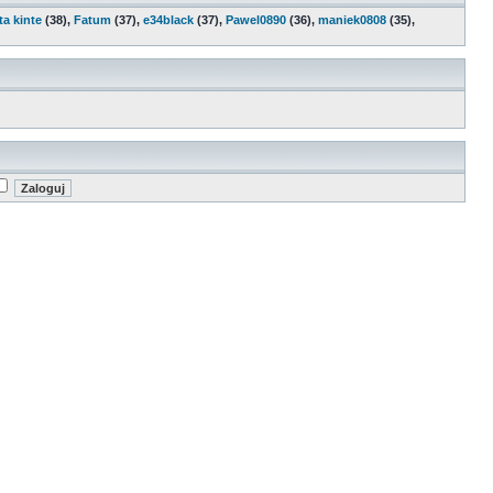
ta kinte
(38),
Fatum
(37),
e34black
(37),
Pawel0890
(36),
maniek0808
(35),