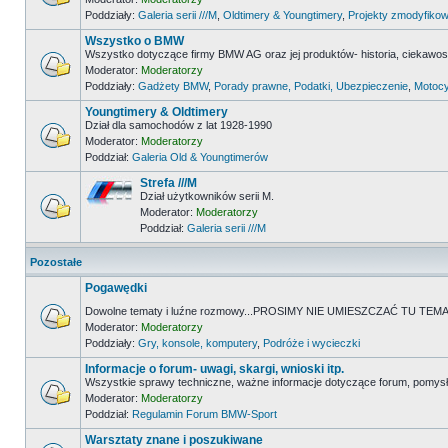
Poddziały:
Galeria serii ///M
,
Oldtimery & Youngtimery
,
Projekty zmodyfikow
Wszystko o BMW
Wszystko dotyczące firmy BMW AG oraz jej produktów- historia, ciekawostk
Moderator:
Moderatorzy
Poddziały:
Gadżety BMW
,
Porady prawne, Podatki, Ubezpieczenie
,
Motocy
Youngtimery & Oldtimery
Dział dla samochodów z lat 1928-1990
Moderator:
Moderatorzy
Poddział:
Galeria Old & Youngtimerów
Strefa ///M
Dział użytkowników serii M.
Moderator:
Moderatorzy
Poddział:
Galeria serii ///M
Pozostałe
Pogawędki
Dowolne tematy i luźne rozmowy...PROSIMY NIE UMIESZCZAĆ TU 
Moderator:
Moderatorzy
Poddziały:
Gry, konsole, komputery
,
Podróże i wycieczki
Informacje o forum- uwagi, skargi, wnioski itp.
Wszystkie sprawy techniczne, ważne informacje dotyczące forum, pomysł
Moderator:
Moderatorzy
Poddział:
Regulamin Forum BMW-Sport
Warsztaty znane i poszukiwane