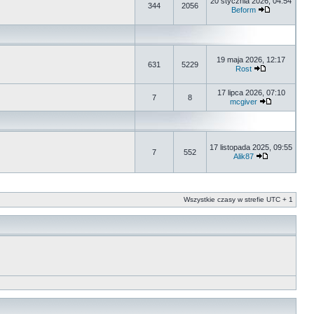
20 stycznia 2026, 04:54
344
2056
Beform
19 maja 2026, 12:17
631
5229
Rost
17 lipca 2026, 07:10
7
8
mcgiver
17 listopada 2025, 09:55
7
552
Alik87
Wszystkie czasy w strefie UTC + 1