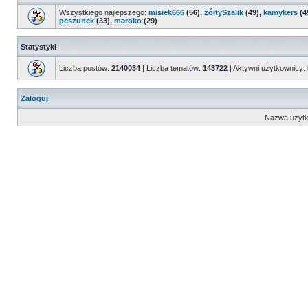
Wszystkiego najlepszego:
misiek666
(56),
żółtySzalik
(49),
kamykers
(4
peszunek
(33),
maroko
(29)
Statystyki
Liczba postów:
2140034
| Liczba tematów:
143722
| Aktywni użytkownicy:
Zaloguj
Nazwa użytk