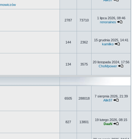
Alik87
umowiczów
1 lipca 2026, 08:46
2787
73710
renoraines
15 grudnia 2025, 14:41
144
2362
kamilko
20 listopada 2024, 17:56
134
3575
ChoMpower
7 sierpnia 2026, 21:39
6505
288018
Alik87
19 lutego 2026, 08:15
827
13801
DaaN