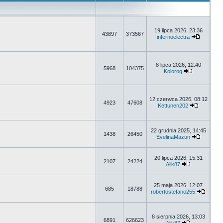
19 lipca 2026, 23:36
43897
373567
infernoelectra
8 lipca 2026, 12:40
5968
104375
Kolorog
12 czerwca 2026, 08:12
4923
47608
Kettunen202
22 grudnia 2025, 14:45
1438
26450
EvelinaMazun
20 lipca 2026, 15:31
2107
24224
Alik87
25 maja 2026, 12:07
685
18788
robertostefano255
8 sierpnia 2026, 13:03
6891
626623