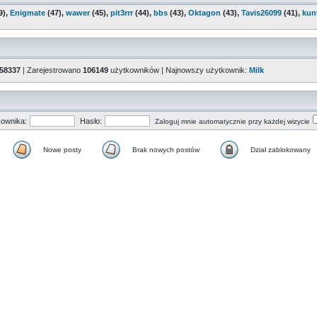
9),
Enigmate
(47),
wawer
(45),
pit3rrr
(44),
bbs
(43),
Oktagon
(43),
Tavis26099
(41),
kun
58337
| Zarejestrowano
106149
użytkowników | Najnowszy użytkownik:
Milk
ownika:
Hasło:
Zaloguj mnie automatycznie przy każdej wizycie
Nowe posty
Brak nowych postów
Dział zablokowany