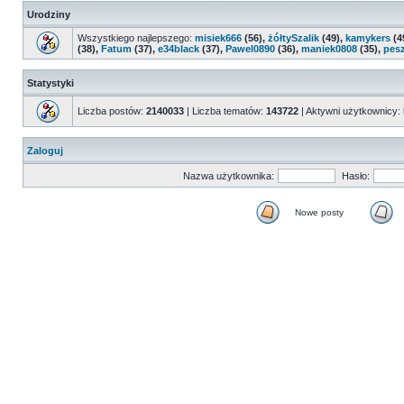
Urodziny
Wszystkiego najlepszego:
misiek666
(56),
żółtySzalik
(49),
kamykers
(4
(38),
Fatum
(37),
e34black
(37),
Pawel0890
(36),
maniek0808
(35),
pes
Statystyki
Liczba postów:
2140033
| Liczba tematów:
143722
| Aktywni użytkownicy:
Zaloguj
Nazwa użytkownika:
Hasło:
Nowe posty