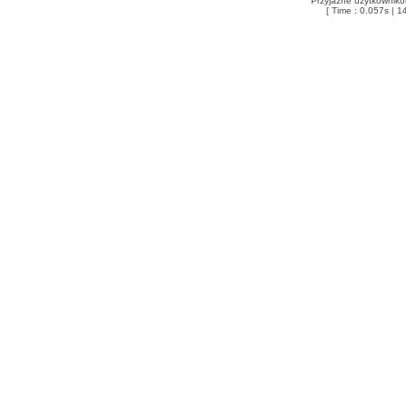
Przyjazne użytkowniko
[ Time : 0.057s | 1