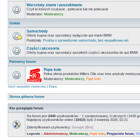
Warsztaty znane i poszukiwane
Czyli te których szukacie , polecacie lub nie polecacie
Moderator:
Moderatorzy
Giełda
Samochody
Oferty kupna oraz sprzedaży wyłącznie aut marki BMW
Poddziały:
Prośba o sprawdzenie samochodu
,
bez-wypadkowe.net
Części i akcesoria
Oferty kupna oraz sprzedaży wszelkich części i akcesoriów do aut BMW
Partnerzy forum
Piąte koło
Pełna oferta produktów Millers Oils oraz inne artykuły motoryz
Moderatorzy:
Moderatorzy
,
Piąte koło
Usuń wszystkie ciasteczka
|
Ekipa
Strona główna forum
Kto przegląda forum
Na forum jest
2440
użytkowników :: 1 zarejestrowany, 0 ukrytych i 2439 g
Najwięcej użytkowników online (
10410
) było 3 kwietnia 2026, 02:21
Zidentyfikowani użytkownicy:
Google [Bot]
Legenda ::
Administratorzy
,
Moderatorzy
,
Piąte koło
,
Przyjaciele forum
,
SI