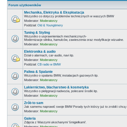
Forum użytkowników
Mechanika, Elektryka & Eksploatacja
Wszystko co dotyczy problemów technicznych w waszych BMW
Moderator:
Moderatorzy
Poddział:
Old & Youngtimery
Tuning & Styling
Wszystko o usprawnieniach mechanicznych-
Modernizacje silnika, hamulców, zawieszenia oraz modyfikacje wizualne.
Moderator:
Moderatorzy
Elektronika & audio
Dział o alarmach, car-audio, navi itp.
Moderator:
Moderatorzy
Poddział:
CB radio w BMW
Paliwa & Spalanie
Wszystko o spalaniu BMW, instalacjach gazowych itp.
Moderator:
Moderatorzy
Lakiernictwo, blacharstwo & kosmetyka
Wszystko o pielęgnacji nadwozia, polecane środki itp.
Moderator:
Moderatorzy
Zrób to sam
Jak samemu naprawić swoje BMW Porady tych którzy już to zrobili i chcą
Moderator:
Moderatorzy
Galeria
Zdjęcia z Waszymi ukochanymi 'śmigiełkami'.
Moderator:
Moderatorzy