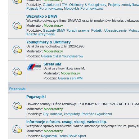
Poddziały:
Galeria serii ///M
,
Oldtimery & Youngtimery
,
Projekty zmodyfikow
Pojazdy Forumowiczów
,
Motocykle Forumowiczów
Wszystko o BMW
Wszystko dotyczące firmy BMW AG oraz jej produktów- historia, ciekawostk
Moderator:
Moderatorzy
Poddziały:
Gadżety BMW
,
Porady prawne, Podatki, Ubezpieczenie
,
Motocy
Koszty utrzymania
Youngtimery & Oldtimery
Dział dla samochodów z lat 1928-1990
Moderator:
Moderatorzy
Poddział:
Galeria Old & Youngtimerów
Strefa ///M
Dział użytkowników serii M.
Moderator:
Moderatorzy
Poddział:
Galeria serii ///M
Pozostałe
Pogawędki
Dowolne tematy i luźne rozmowy...PROSIMY NIE UMIESZCZAĆ TU 
Moderator:
Moderatorzy
Poddziały:
Gry, konsole, komputery
,
Podróże i wycieczki
Informacje o forum- uwagi, skargi, wnioski itp.
Wszystkie sprawy techniczne, ważne informacje dotyczące forum, pomysł
Moderator:
Moderatorzy
Poddział:
Regulamin Forum BMW-Sport