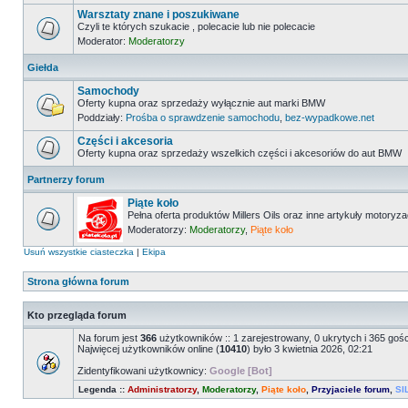
Warsztaty znane i poszukiwane
Czyli te których szukacie , polecacie lub nie polecacie
Moderator:
Moderatorzy
Giełda
Samochody
Oferty kupna oraz sprzedaży wyłącznie aut marki BMW
Poddziały:
Prośba o sprawdzenie samochodu
,
bez-wypadkowe.net
Części i akcesoria
Oferty kupna oraz sprzedaży wszelkich części i akcesoriów do aut BMW
Partnerzy forum
Piąte koło
Pełna oferta produktów Millers Oils oraz inne artykuły motoryz
Moderatorzy:
Moderatorzy
,
Piąte koło
Usuń wszystkie ciasteczka
|
Ekipa
Strona główna forum
Kto przegląda forum
Na forum jest
366
użytkowników :: 1 zarejestrowany, 0 ukrytych i 365 goś
Najwięcej użytkowników online (
10410
) było 3 kwietnia 2026, 02:21
Zidentyfikowani użytkownicy:
Google [Bot]
Legenda ::
Administratorzy
,
Moderatorzy
,
Piąte koło
,
Przyjaciele forum
,
SI