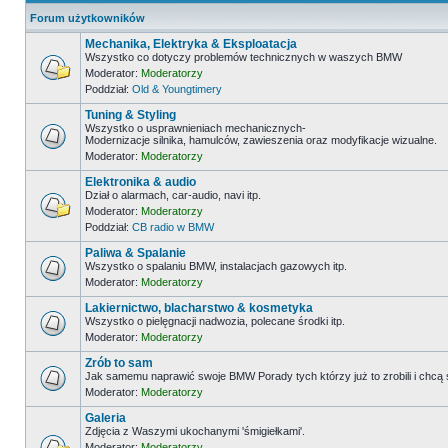
Forum użytkowników
Mechanika, Elektryka & Eksploatacja
Wszystko co dotyczy problemów technicznych w waszych BMW
Moderator:
Moderatorzy
Poddział:
Old & Youngtimery
Tuning & Styling
Wszystko o usprawnieniach mechanicznych-
Modernizacje silnika, hamulców, zawieszenia oraz modyfikacje wizualne.
Moderator:
Moderatorzy
Elektronika & audio
Dział o alarmach, car-audio, navi itp.
Moderator:
Moderatorzy
Poddział:
CB radio w BMW
Paliwa & Spalanie
Wszystko o spalaniu BMW, instalacjach gazowych itp.
Moderator:
Moderatorzy
Lakiernictwo, blacharstwo & kosmetyka
Wszystko o pielęgnacji nadwozia, polecane środki itp.
Moderator:
Moderatorzy
Zrób to sam
Jak samemu naprawić swoje BMW Porady tych którzy już to zrobili i chcą
Moderator:
Moderatorzy
Galeria
Zdjęcia z Waszymi ukochanymi 'śmigiełkami'.
Moderator:
Moderatorzy