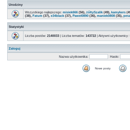
Urodziny
Wszystkiego najlepszego:
misiek666
(56),
żółtySzalik
(49),
kamykers
(4
(38),
Fatum
(37),
e34black
(37),
Pawel0890
(36),
maniek0808
(35),
pes
Statystyki
Liczba postów:
2140033
| Liczba tematów:
143722
| Aktywni użytkownicy:
Zaloguj
Nazwa użytkownika:
Hasło:
Nowe posty