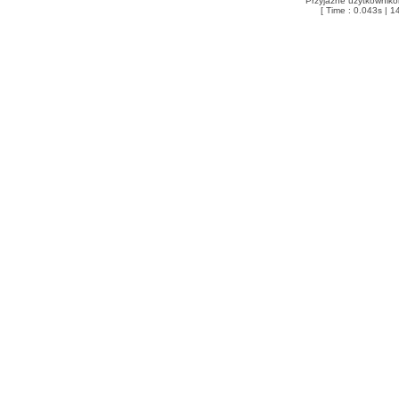
Przyjazne użytkowniko
[ Time : 0.043s | 1