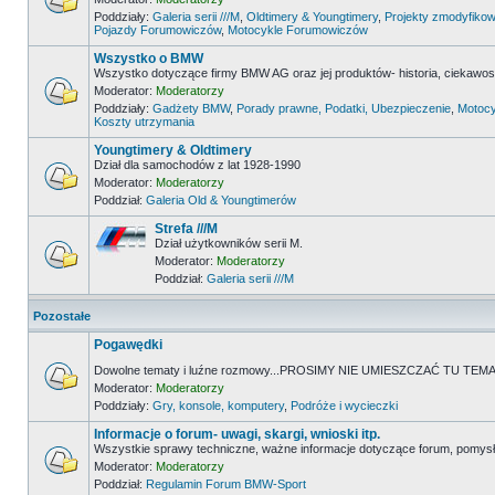
Poddziały:
Galeria serii ///M
,
Oldtimery & Youngtimery
,
Projekty zmodyfikow
Pojazdy Forumowiczów
,
Motocykle Forumowiczów
Wszystko o BMW
Wszystko dotyczące firmy BMW AG oraz jej produktów- historia, ciekawostk
Moderator:
Moderatorzy
Poddziały:
Gadżety BMW
,
Porady prawne, Podatki, Ubezpieczenie
,
Motocy
Koszty utrzymania
Youngtimery & Oldtimery
Dział dla samochodów z lat 1928-1990
Moderator:
Moderatorzy
Poddział:
Galeria Old & Youngtimerów
Strefa ///M
Dział użytkowników serii M.
Moderator:
Moderatorzy
Poddział:
Galeria serii ///M
Pozostałe
Pogawędki
Dowolne tematy i luźne rozmowy...PROSIMY NIE UMIESZCZAĆ TU 
Moderator:
Moderatorzy
Poddziały:
Gry, konsole, komputery
,
Podróże i wycieczki
Informacje o forum- uwagi, skargi, wnioski itp.
Wszystkie sprawy techniczne, ważne informacje dotyczące forum, pomysł
Moderator:
Moderatorzy
Poddział:
Regulamin Forum BMW-Sport