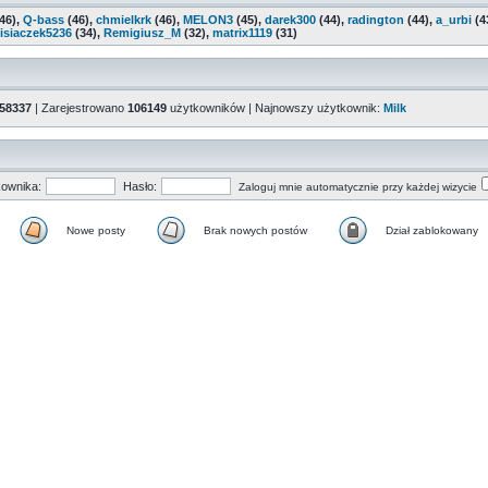
46),
Q-bass
(46),
chmielkrk
(46),
MELON3
(45),
darek300
(44),
radington
(44),
a_urbi
(4
isiaczek5236
(34),
Remigiusz_M
(32),
matrix1119
(31)
58337
| Zarejestrowano
106149
użytkowników | Najnowszy użytkownik:
Milk
ownika:
Hasło:
Zaloguj mnie automatycznie przy każdej wizycie
Nowe posty
Brak nowych postów
Dział zablokowany