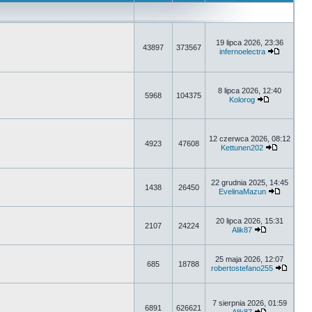
19 lipca 2026, 23:36
43897
373567
infernoelectra
8 lipca 2026, 12:40
5968
104375
Kolorog
12 czerwca 2026, 08:12
4923
47608
Kettunen202
22 grudnia 2025, 14:45
1438
26450
EvelinaMazun
20 lipca 2026, 15:31
2107
24224
Alik87
25 maja 2026, 12:07
685
18788
robertostefano255
7 sierpnia 2026, 01:59
6891
626621