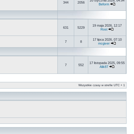
20 stycznia 2026, 04:54
344
2056
Beform
19 maja 2026, 12:17
631
5229
Rost
17 lipca 2026, 07:10
7
8
mcgiver
17 listopada 2025, 09:55
7
552
Alik87
Wszystkie czasy w strefie UTC + 1