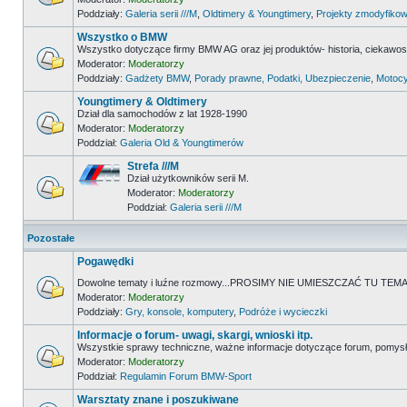
Poddziały:
Galeria serii ///M
,
Oldtimery & Youngtimery
,
Projekty zmodyfikow
Wszystko o BMW
Wszystko dotyczące firmy BMW AG oraz jej produktów- historia, ciekawostk
Moderator:
Moderatorzy
Poddziały:
Gadżety BMW
,
Porady prawne, Podatki, Ubezpieczenie
,
Motocy
Youngtimery & Oldtimery
Dział dla samochodów z lat 1928-1990
Moderator:
Moderatorzy
Poddział:
Galeria Old & Youngtimerów
Strefa ///M
Dział użytkowników serii M.
Moderator:
Moderatorzy
Poddział:
Galeria serii ///M
Pozostałe
Pogawędki
Dowolne tematy i luźne rozmowy...PROSIMY NIE UMIESZCZAĆ TU 
Moderator:
Moderatorzy
Poddziały:
Gry, konsole, komputery
,
Podróże i wycieczki
Informacje o forum- uwagi, skargi, wnioski itp.
Wszystkie sprawy techniczne, ważne informacje dotyczące forum, pomysł
Moderator:
Moderatorzy
Poddział:
Regulamin Forum BMW-Sport
Warsztaty znane i poszukiwane