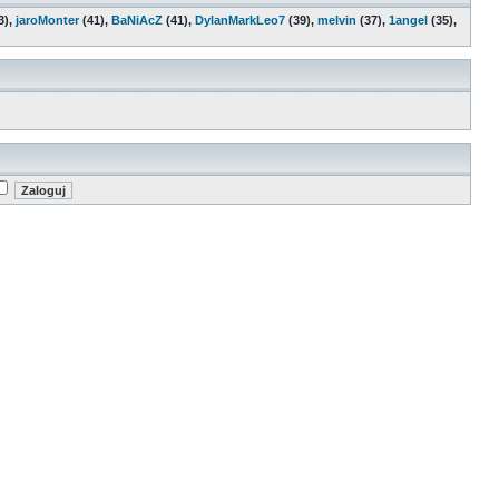
3),
jaroMonter
(41),
BaNiAcZ
(41),
DylanMarkLeo7
(39),
melvin
(37),
1angel
(35),