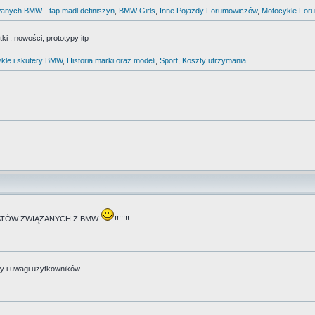
anych BMW - tap madl definiszyn
,
BMW Girls
,
Inne Pojazdy Forumowiczów
,
Motocykle For
i , nowości, prototypy itp
kle i skutery BMW
,
Historia marki oraz modeli
,
Sport
,
Koszty utrzymania
TEMATÓW ZWIĄZANYCH Z BMW
!!!!!!!
y i uwagi użytkowników.