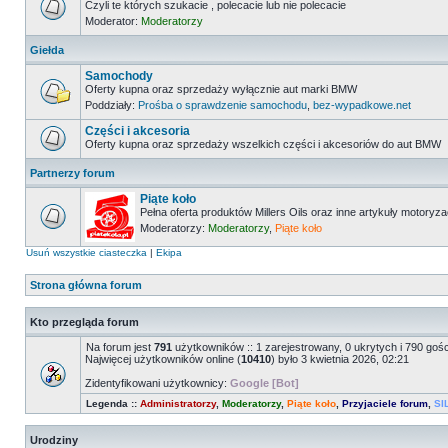
Czyli te których szukacie , polecacie lub nie polecacie
Moderator:
Moderatorzy
Giełda
Samochody
Oferty kupna oraz sprzedaży wyłącznie aut marki BMW
Poddziały:
Prośba o sprawdzenie samochodu
,
bez-wypadkowe.net
Części i akcesoria
Oferty kupna oraz sprzedaży wszelkich części i akcesoriów do aut BMW
Partnerzy forum
Piąte koło
Pełna oferta produktów Millers Oils oraz inne artykuły motoryz
Moderatorzy:
Moderatorzy
,
Piąte koło
Usuń wszystkie ciasteczka
|
Ekipa
Strona główna forum
Kto przegląda forum
Na forum jest
791
użytkowników :: 1 zarejestrowany, 0 ukrytych i 790 goś
Najwięcej użytkowników online (
10410
) było 3 kwietnia 2026, 02:21
Zidentyfikowani użytkownicy:
Google [Bot]
Legenda ::
Administratorzy
,
Moderatorzy
,
Piąte koło
,
Przyjaciele forum
,
SI
Urodziny