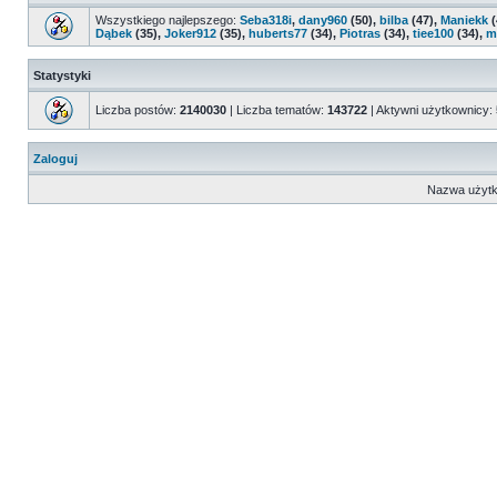
Wszystkiego najlepszego:
Seba318i
,
dany960
(50),
bilba
(47),
Maniekk
(
Dąbek
(35),
Joker912
(35),
huberts77
(34),
Piotras
(34),
tiee100
(34),
m
Statystyki
Liczba postów:
2140030
| Liczba tematów:
143722
| Aktywni użytkownicy:
Zaloguj
Nazwa użytk