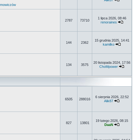
Alik87
umowiczów
1 lipca 2026, 08:46
2787
73710
renoraines
15 grudnia 2025, 14:41
144
2362
kamilko
20 listopada 2024, 17:56
134
3575
ChoMpower
6 sierpnia 2026, 22:52
6505
288016
Alik87
19 lutego 2026, 08:15
827
13801
DaaN