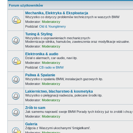
Forum użytkowników
Mechanika, Elektryka & Eksploatacja
Wszystko co dotyczy problemów technicznych w waszych BMW
Moderator:
Moderatorzy
Poddział:
Old & Youngtimery
Tuning & Styling
Wszystko o usprawnieniach mechanicznych-
Modernizacje silnika, hamulców, zawieszenia oraz modyfikacje wizualne.
Moderator:
Moderatorzy
Elektronika & audio
Dział o alarmach, car-audio, navi itp.
Moderator:
Moderatorzy
Poddział:
CB radio w BMW
Paliwa & Spalanie
Wszystko o spalaniu BMW, instalacjach gazowych itp.
Moderator:
Moderatorzy
Lakiernictwo, blacharstwo & kosmetyka
Wszystko o pielęgnacji nadwozia, polecane środki itp.
Moderator:
Moderatorzy
Zrób to sam
Jak samemu naprawić swoje BMW Porady tych którzy już to zrobili i chcą
Moderator:
Moderatorzy
Galeria
Zdjęcia z Waszymi ukochanymi 'śmigiełkami'.
Moderator:
Moderatorzy