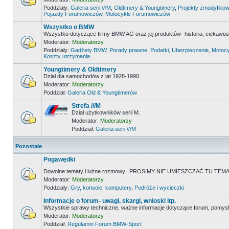
Poddziały:
Galeria serii ///M
,
Oldtimery & Youngtimery
,
Projekty zmodyfikow
Pojazdy Forumowiczów
,
Motocykle Forumowiczów
Wszystko o BMW
Wszystko dotyczące firmy BMW AG oraz jej produktów- historia, ciekawostk
Moderator:
Moderatorzy
Poddziały:
Gadżety BMW
,
Porady prawne, Podatki, Ubezpieczenie
,
Motocy
Koszty utrzymania
Youngtimery & Oldtimery
Dział dla samochodów z lat 1928-1990
Moderator:
Moderatorzy
Poddział:
Galeria Old & Youngtimerów
Strefa ///M
Dział użytkowników serii M.
Moderator:
Moderatorzy
Poddział:
Galeria serii ///M
Pozostałe
Pogawędki
Dowolne tematy i luźne rozmowy...PROSIMY NIE UMIESZCZAĆ TU 
Moderator:
Moderatorzy
Poddziały:
Gry, konsole, komputery
,
Podróże i wycieczki
Informacje o forum- uwagi, skargi, wnioski itp.
Wszystkie sprawy techniczne, ważne informacje dotyczące forum, pomysł
Moderator:
Moderatorzy
Poddział:
Regulamin Forum BMW-Sport