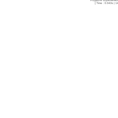
Przyjazne użytkowniko
[ Time : 0.043s | 1