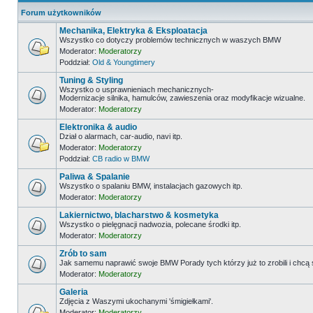
Forum użytkowników
Mechanika, Elektryka & Eksploatacja
Wszystko co dotyczy problemów technicznych w waszych BMW
Moderator:
Moderatorzy
Poddział:
Old & Youngtimery
Tuning & Styling
Wszystko o usprawnieniach mechanicznych-
Modernizacje silnika, hamulców, zawieszenia oraz modyfikacje wizualne.
Moderator:
Moderatorzy
Elektronika & audio
Dział o alarmach, car-audio, navi itp.
Moderator:
Moderatorzy
Poddział:
CB radio w BMW
Paliwa & Spalanie
Wszystko o spalaniu BMW, instalacjach gazowych itp.
Moderator:
Moderatorzy
Lakiernictwo, blacharstwo & kosmetyka
Wszystko o pielęgnacji nadwozia, polecane środki itp.
Moderator:
Moderatorzy
Zrób to sam
Jak samemu naprawić swoje BMW Porady tych którzy już to zrobili i chcą
Moderator:
Moderatorzy
Galeria
Zdjęcia z Waszymi ukochanymi 'śmigiełkami'.
Moderator:
Moderatorzy