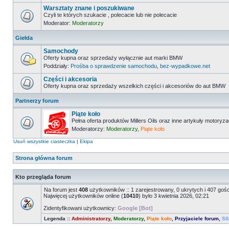
Warsztaty znane i poszukiwane
Czyli te których szukacie , polecacie lub nie polecacie
Moderator:
Moderatorzy
Giełda
Samochody
Oferty kupna oraz sprzedaży wyłącznie aut marki BMW
Poddziały:
Prośba o sprawdzenie samochodu
,
bez-wypadkowe.net
Części i akcesoria
Oferty kupna oraz sprzedaży wszelkich części i akcesoriów do aut BMW
Partnerzy forum
Piąte koło
Pełna oferta produktów Millers Oils oraz inne artykuły motoryz
Moderatorzy:
Moderatorzy
,
Piąte koło
Usuń wszystkie ciasteczka
|
Ekipa
Strona główna forum
Kto przegląda forum
Na forum jest
408
użytkowników :: 1 zarejestrowany, 0 ukrytych i 407 goś
Najwięcej użytkowników online (
10410
) było 3 kwietnia 2026, 02:21
Zidentyfikowani użytkownicy:
Google [Bot]
Legenda ::
Administratorzy
,
Moderatorzy
,
Piąte koło
,
Przyjaciele forum
,
SI