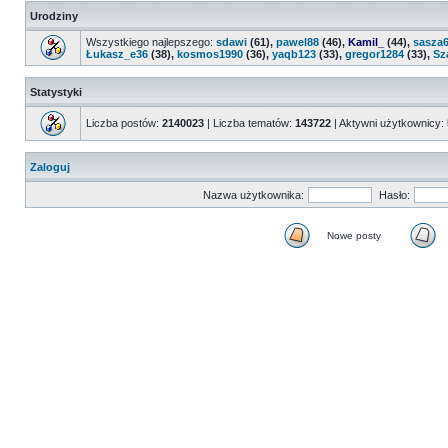
Urodziny
Wszystkiego najlepszego:
sdawi
(61),
pawel88
(46),
Kamil_
(44),
sasza
Łukasz_e36
(38),
kosmos1990
(36),
yaqb123
(33),
gregor1284
(33),
Sz
Statystyki
Liczba postów:
2140023
| Liczba tematów:
143722
| Aktywni użytkownicy:
Zaloguj
Nazwa użytkownika:
Hasło:
Nowe posty