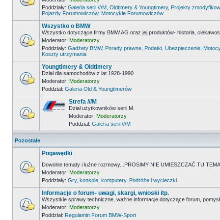
Poddziały:
Galeria serii ///M
,
Oldtimery & Youngtimery
,
Projekty zmodyfikow
Pojazdy Forumowiczów
,
Motocykle Forumowiczów
Wszystko o BMW
Wszystko dotyczące firmy BMW AG oraz jej produktów- historia, ciekawostk
Moderator:
Moderatorzy
Poddziały:
Gadżety BMW
,
Porady prawne, Podatki, Ubezpieczenie
,
Motocy
Koszty utrzymania
Youngtimery & Oldtimery
Dział dla samochodów z lat 1928-1990
Moderator:
Moderatorzy
Poddział:
Galeria Old & Youngtimerów
Strefa ///M
Dział użytkowników serii M.
Moderator:
Moderatorzy
Poddział:
Galeria serii ///M
Pozostałe
Pogawędki
Dowolne tematy i luźne rozmowy...PROSIMY NIE UMIESZCZAĆ TU 
Moderator:
Moderatorzy
Poddziały:
Gry, konsole, komputery
,
Podróże i wycieczki
Informacje o forum- uwagi, skargi, wnioski itp.
Wszystkie sprawy techniczne, ważne informacje dotyczące forum, pomysł
Moderator:
Moderatorzy
Poddział:
Regulamin Forum BMW-Sport