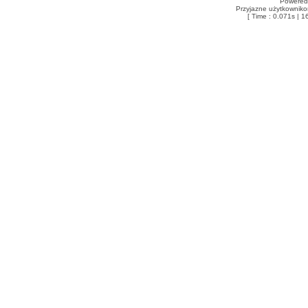
Powered
Przyjazne użytkowniko
[ Time : 0.071s | 1