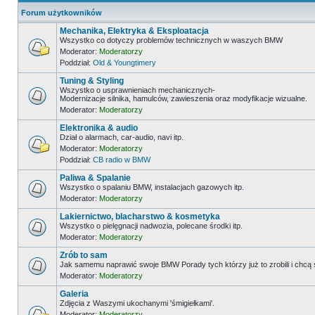
Forum użytkowników
Mechanika, Elektryka & Eksploatacja
Wszystko co dotyczy problemów technicznych w waszych BMW
Moderator:
Moderatorzy
Poddział:
Old & Youngtimery
Tuning & Styling
Wszystko o usprawnieniach mechanicznych-
Modernizacje silnika, hamulców, zawieszenia oraz modyfikacje wizualne.
Moderator:
Moderatorzy
Elektronika & audio
Dział o alarmach, car-audio, navi itp.
Moderator:
Moderatorzy
Poddział:
CB radio w BMW
Paliwa & Spalanie
Wszystko o spalaniu BMW, instalacjach gazowych itp.
Moderator:
Moderatorzy
Lakiernictwo, blacharstwo & kosmetyka
Wszystko o pielęgnacji nadwozia, polecane środki itp.
Moderator:
Moderatorzy
Zrób to sam
Jak samemu naprawić swoje BMW Porady tych którzy już to zrobili i chcą
Moderator:
Moderatorzy
Galeria
Zdjęcia z Waszymi ukochanymi 'śmigiełkami'.
Moderator:
Moderatorzy