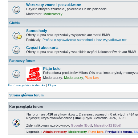
Warsztaty znane i poszukiwane
Czyli te których szukacie , polecacie lub nie polecacie
Moderator:
Moderatorzy
Giełda
Samochody
Oferty kupna oraz sprzedaży wyłącznie aut marki BMW
Poddziały:
Prośba o sprawdzenie samochodu
,
bez-wypadkowe.net
Części i akcesoria
Oferty kupna oraz sprzedaży wszelkich części i akcesoriów do aut BMW
Partnerzy forum
Piąte koło
Pełna oferta produktów Millers Oils oraz inne artykuły motoryz
Moderatorzy:
Moderatorzy
,
Piąte koło
Usuń wszystkie ciasteczka
|
Ekipa
Strona główna forum
Kto przegląda forum
Na forum jest
416
użytkowników :: 2 zarejestrowanych, 0 ukrytych i 414 g
Najwięcej użytkowników online (
10410
) było 3 kwietnia 2026, 02:21
Zidentyfikowani użytkownicy:
Google [Bot]
,
Majestic-12 [Bot]
Legenda ::
Administratorzy
,
Moderatorzy
,
Piąte koło
,
Przyjaciele forum
,
SI