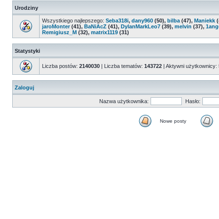
Urodziny
Wszystkiego najlepszego:
Seba318i
,
dany960
(50),
bilba
(47),
Maniekk
(
jaroMonter
(41),
BaNiAcZ
(41),
DylanMarkLeo7
(39),
melvin
(37),
1ang
Remigiusz_M
(32),
matrix1119
(31)
Statystyki
Liczba postów:
2140030
| Liczba tematów:
143722
| Aktywni użytkownicy:
Zaloguj
Nazwa użytkownika:
Hasło:
Nowe posty