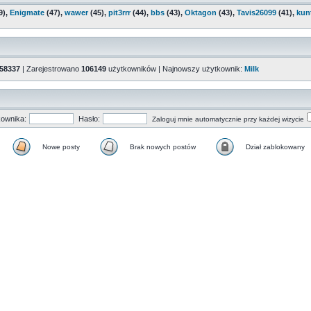
9),
Enigmate
(47),
wawer
(45),
pit3rrr
(44),
bbs
(43),
Oktagon
(43),
Tavis26099
(41),
kun
58337
| Zarejestrowano
106149
użytkowników | Najnowszy użytkownik:
Milk
ownika:
Hasło:
Zaloguj mnie automatycznie przy każdej wizycie
Nowe posty
Brak nowych postów
Dział zablokowany