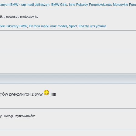
anych BMW - tap madl definiszyn
,
BMW Girls
,
Inne Pojazdy Forumowiczów
,
Motocykle For
i , nowości, prototypy itp
kle i skutery BMW
,
Historia marki oraz modeli
,
Sport
,
Koszty utrzymania
TEMATÓW ZWIĄZANYCH Z BMW
!!!!!!!
y i uwagi użytkowników.