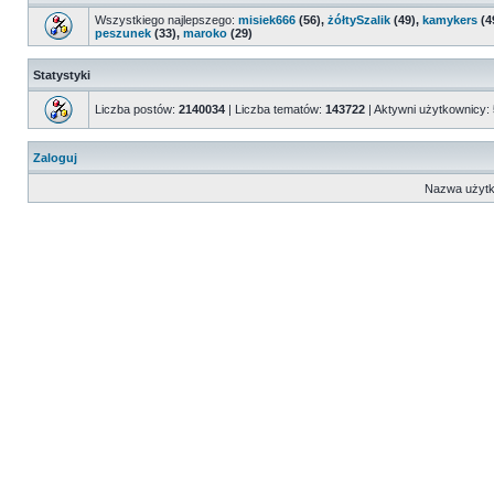
Wszystkiego najlepszego:
misiek666
(56),
żółtySzalik
(49),
kamykers
(4
peszunek
(33),
maroko
(29)
Statystyki
Liczba postów:
2140034
| Liczba tematów:
143722
| Aktywni użytkownicy:
Zaloguj
Nazwa użytk