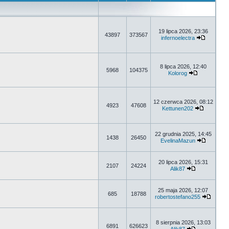
19 lipca 2026, 23:36
43897
373567
infernoelectra
8 lipca 2026, 12:40
5968
104375
Kolorog
12 czerwca 2026, 08:12
4923
47608
Kettunen202
22 grudnia 2025, 14:45
1438
26450
EvelinaMazun
20 lipca 2026, 15:31
2107
24224
Alik87
25 maja 2026, 12:07
685
18788
robertostefano255
8 sierpnia 2026, 13:03
6891
626623