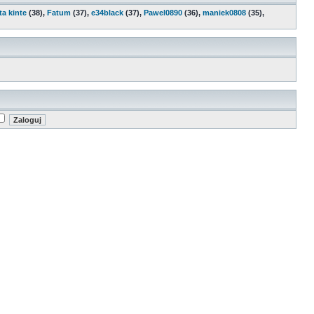
ta kinte
(38),
Fatum
(37),
e34black
(37),
Pawel0890
(36),
maniek0808
(35),