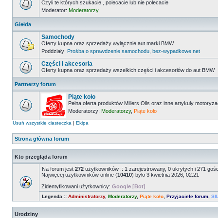
Czyli te których szukacie , polecacie lub nie polecacie
Moderator:
Moderatorzy
Giełda
Samochody
Oferty kupna oraz sprzedaży wyłącznie aut marki BMW
Poddziały:
Prośba o sprawdzenie samochodu
,
bez-wypadkowe.net
Części i akcesoria
Oferty kupna oraz sprzedaży wszelkich części i akcesoriów do aut BMW
Partnerzy forum
Piąte koło
Pełna oferta produktów Millers Oils oraz inne artykuły motoryz
Moderatorzy:
Moderatorzy
,
Piąte koło
Usuń wszystkie ciasteczka
|
Ekipa
Strona główna forum
Kto przegląda forum
Na forum jest
272
użytkowników :: 1 zarejestrowany, 0 ukrytych i 271 goś
Najwięcej użytkowników online (
10410
) było 3 kwietnia 2026, 02:21
Zidentyfikowani użytkownicy:
Google [Bot]
Legenda ::
Administratorzy
,
Moderatorzy
,
Piąte koło
,
Przyjaciele forum
,
SI
Urodziny