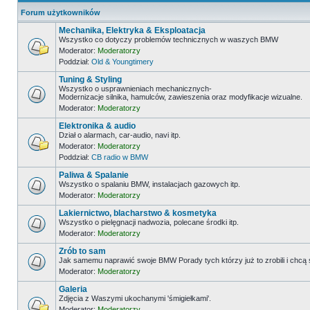
Forum użytkowników
Mechanika, Elektryka & Eksploatacja
Wszystko co dotyczy problemów technicznych w waszych BMW
Moderator:
Moderatorzy
Poddział:
Old & Youngtimery
Tuning & Styling
Wszystko o usprawnieniach mechanicznych-
Modernizacje silnika, hamulców, zawieszenia oraz modyfikacje wizualne.
Moderator:
Moderatorzy
Elektronika & audio
Dział o alarmach, car-audio, navi itp.
Moderator:
Moderatorzy
Poddział:
CB radio w BMW
Paliwa & Spalanie
Wszystko o spalaniu BMW, instalacjach gazowych itp.
Moderator:
Moderatorzy
Lakiernictwo, blacharstwo & kosmetyka
Wszystko o pielęgnacji nadwozia, polecane środki itp.
Moderator:
Moderatorzy
Zrób to sam
Jak samemu naprawić swoje BMW Porady tych którzy już to zrobili i chcą
Moderator:
Moderatorzy
Galeria
Zdjęcia z Waszymi ukochanymi 'śmigiełkami'.
Moderator:
Moderatorzy