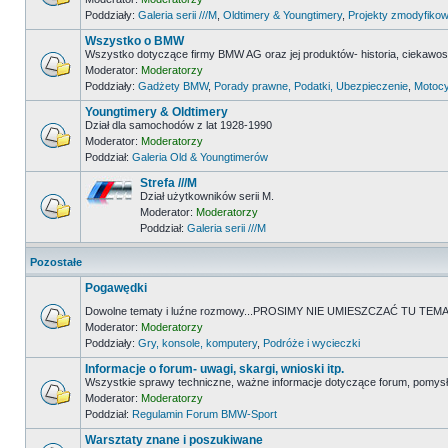
Poddziały:
Galeria serii ///M
,
Oldtimery & Youngtimery
,
Projekty zmodyfikow
Wszystko o BMW
Wszystko dotyczące firmy BMW AG oraz jej produktów- historia, ciekawostk
Moderator:
Moderatorzy
Poddziały:
Gadżety BMW
,
Porady prawne, Podatki, Ubezpieczenie
,
Motocy
Youngtimery & Oldtimery
Dział dla samochodów z lat 1928-1990
Moderator:
Moderatorzy
Poddział:
Galeria Old & Youngtimerów
Strefa ///M
Dział użytkowników serii M.
Moderator:
Moderatorzy
Poddział:
Galeria serii ///M
Pozostałe
Pogawędki
Dowolne tematy i luźne rozmowy...PROSIMY NIE UMIESZCZAĆ TU 
Moderator:
Moderatorzy
Poddziały:
Gry, konsole, komputery
,
Podróże i wycieczki
Informacje o forum- uwagi, skargi, wnioski itp.
Wszystkie sprawy techniczne, ważne informacje dotyczące forum, pomysł
Moderator:
Moderatorzy
Poddział:
Regulamin Forum BMW-Sport
Warsztaty znane i poszukiwane