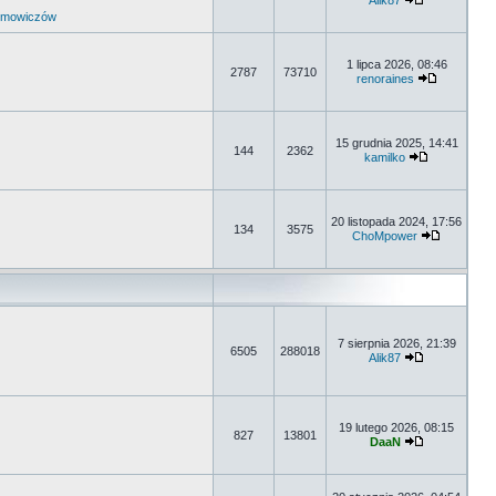
Alik87
umowiczów
1 lipca 2026, 08:46
2787
73710
renoraines
15 grudnia 2025, 14:41
144
2362
kamilko
20 listopada 2024, 17:56
134
3575
ChoMpower
7 sierpnia 2026, 21:39
6505
288018
Alik87
19 lutego 2026, 08:15
827
13801
DaaN