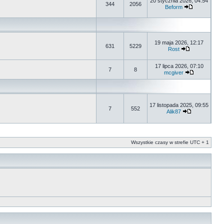
20 stycznia 2026, 04:54
344
2056
Beform
19 maja 2026, 12:17
631
5229
Rost
17 lipca 2026, 07:10
7
8
mcgiver
17 listopada 2025, 09:55
7
552
Alik87
Wszystkie czasy w strefie UTC + 1