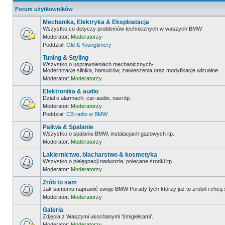
Forum użytkowników
Mechanika, Elektryka & Eksploatacja
Wszystko co dotyczy problemów technicznych w waszych BMW
Moderator:
Moderatorzy
Poddział:
Old & Youngtimery
Tuning & Styling
Wszystko o usprawnieniach mechanicznych-
Modernizacje silnika, hamulców, zawieszenia oraz modyfikacje wizualne.
Moderator:
Moderatorzy
Elektronika & audio
Dział o alarmach, car-audio, navi itp.
Moderator:
Moderatorzy
Poddział:
CB radio w BMW
Paliwa & Spalanie
Wszystko o spalaniu BMW, instalacjach gazowych itp.
Moderator:
Moderatorzy
Lakiernictwo, blacharstwo & kosmetyka
Wszystko o pielęgnacji nadwozia, polecane środki itp.
Moderator:
Moderatorzy
Zrób to sam
Jak samemu naprawić swoje BMW Porady tych którzy już to zrobili i chcą
Moderator:
Moderatorzy
Galeria
Zdjęcia z Waszymi ukochanymi 'śmigiełkami'.
Moderator:
Moderatorzy