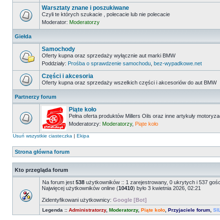
Warsztaty znane i poszukiwane
Czyli te których szukacie , polecacie lub nie polecacie
Moderator:
Moderatorzy
Giełda
Samochody
Oferty kupna oraz sprzedaży wyłącznie aut marki BMW
Poddziały:
Prośba o sprawdzenie samochodu
,
bez-wypadkowe.net
Części i akcesoria
Oferty kupna oraz sprzedaży wszelkich części i akcesoriów do aut BMW
Partnerzy forum
Piąte koło
Pełna oferta produktów Millers Oils oraz inne artykuły motoryz
Moderatorzy:
Moderatorzy
,
Piąte koło
Usuń wszystkie ciasteczka
|
Ekipa
Strona główna forum
Kto przegląda forum
Na forum jest
538
użytkowników :: 1 zarejestrowany, 0 ukrytych i 537 goś
Najwięcej użytkowników online (
10410
) było 3 kwietnia 2026, 02:21
Zidentyfikowani użytkownicy:
Google [Bot]
Legenda ::
Administratorzy
,
Moderatorzy
,
Piąte koło
,
Przyjaciele forum
,
SI