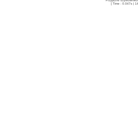
Przyjazne użytkowniko
[ Time : 0.047s | 1