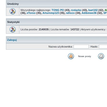
Urodziny
Wszystkiego najlepszego:
TONG PO
(43),
rzelazko
(43),
bart102
(42),
A
(36),
eToroo
(35),
Arturnmp123
(35),
rafiozo
(34),
Adibmwe36
(32),
SF
Statystyki
Liczba postów:
2140035
| Liczba tematów:
143722
| Aktywni użytkownicy:
Zaloguj
Nazwa użytkownika:
Hasło:
Nowe posty