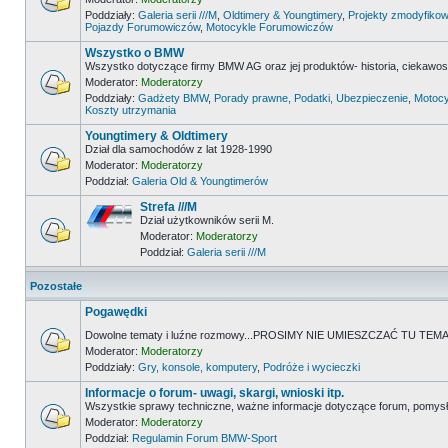
Poddziały:
Galeria serii ///M
,
Oldtimery & Youngtimery
,
Projekty zmodyfikow
Pojazdy Forumowiczów
,
Motocykle Forumowiczów
Wszystko o BMW
Wszystko dotyczące firmy BMW AG oraz jej produktów- historia, ciekawostk
Moderator:
Moderatorzy
Poddziały:
Gadżety BMW
,
Porady prawne, Podatki, Ubezpieczenie
,
Motocy
Koszty utrzymania
Youngtimery & Oldtimery
Dział dla samochodów z lat 1928-1990
Moderator:
Moderatorzy
Poddział:
Galeria Old & Youngtimerów
Strefa ///M
Dział użytkowników serii M.
Moderator:
Moderatorzy
Poddział:
Galeria serii ///M
Pozostałe
Pogawędki
Dowolne tematy i luźne rozmowy...PROSIMY NIE UMIESZCZAĆ TU 
Moderator:
Moderatorzy
Poddziały:
Gry, konsole, komputery
,
Podróże i wycieczki
Informacje o forum- uwagi, skargi, wnioski itp.
Wszystkie sprawy techniczne, ważne informacje dotyczące forum, pomysł
Moderator:
Moderatorzy
Poddział:
Regulamin Forum BMW-Sport