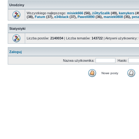
Urodziny
Wszystkiego najlepszego:
misiek666
(56),
żółtySzalik
(49),
kamykers
(4
(38),
Fatum
(37),
e34black
(37),
Pawel0890
(36),
maniek0808
(35),
pes
Statystyki
Liczba postów:
2140034
| Liczba tematów:
143722
| Aktywni użytkownicy:
Zaloguj
Nazwa użytkownika:
Hasło:
Nowe posty