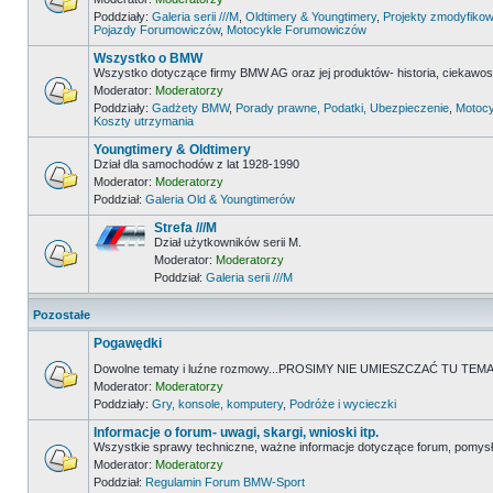
Poddziały:
Galeria serii ///M
,
Oldtimery & Youngtimery
,
Projekty zmodyfikow
Pojazdy Forumowiczów
,
Motocykle Forumowiczów
Wszystko o BMW
Wszystko dotyczące firmy BMW AG oraz jej produktów- historia, ciekawostk
Moderator:
Moderatorzy
Poddziały:
Gadżety BMW
,
Porady prawne, Podatki, Ubezpieczenie
,
Motocy
Koszty utrzymania
Youngtimery & Oldtimery
Dział dla samochodów z lat 1928-1990
Moderator:
Moderatorzy
Poddział:
Galeria Old & Youngtimerów
Strefa ///M
Dział użytkowników serii M.
Moderator:
Moderatorzy
Poddział:
Galeria serii ///M
Pozostałe
Pogawędki
Dowolne tematy i luźne rozmowy...PROSIMY NIE UMIESZCZAĆ TU 
Moderator:
Moderatorzy
Poddziały:
Gry, konsole, komputery
,
Podróże i wycieczki
Informacje o forum- uwagi, skargi, wnioski itp.
Wszystkie sprawy techniczne, ważne informacje dotyczące forum, pomysł
Moderator:
Moderatorzy
Poddział:
Regulamin Forum BMW-Sport