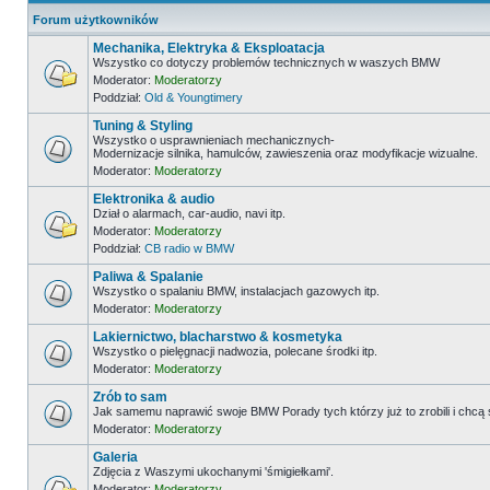
Forum użytkowników
Mechanika, Elektryka & Eksploatacja
Wszystko co dotyczy problemów technicznych w waszych BMW
Moderator:
Moderatorzy
Poddział:
Old & Youngtimery
Tuning & Styling
Wszystko o usprawnieniach mechanicznych-
Modernizacje silnika, hamulców, zawieszenia oraz modyfikacje wizualne.
Moderator:
Moderatorzy
Elektronika & audio
Dział o alarmach, car-audio, navi itp.
Moderator:
Moderatorzy
Poddział:
CB radio w BMW
Paliwa & Spalanie
Wszystko o spalaniu BMW, instalacjach gazowych itp.
Moderator:
Moderatorzy
Lakiernictwo, blacharstwo & kosmetyka
Wszystko o pielęgnacji nadwozia, polecane środki itp.
Moderator:
Moderatorzy
Zrób to sam
Jak samemu naprawić swoje BMW Porady tych którzy już to zrobili i chcą
Moderator:
Moderatorzy
Galeria
Zdjęcia z Waszymi ukochanymi 'śmigiełkami'.
Moderator:
Moderatorzy