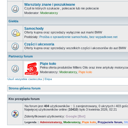
Warsztaty znane i poszukiwane
Czyli te których szukacie , polecacie lub nie polecacie
Moderator:
Moderatorzy
Giełda
Samochody
Oferty kupna oraz sprzedaży wyłącznie aut marki BMW
Poddziały:
Prośba o sprawdzenie samochodu
,
bez-wypadkowe.net
Części i akcesoria
Oferty kupna oraz sprzedaży wszelkich części i akcesoriów do aut BMW
Partnerzy forum
Piąte koło
Pełna oferta produktów Millers Oils oraz inne artykuły motoryz
Moderatorzy:
Moderatorzy
,
Piąte koło
Usuń wszystkie ciasteczka
|
Ekipa
Strona główna forum
Kto przegląda forum
Na forum jest
404
użytkowników :: 1 zarejestrowany, 0 ukrytych i 403 goś
Najwięcej użytkowników online (
10410
) było 3 kwietnia 2026, 02:21
Zidentyfikowani użytkownicy:
Google [Bot]
Legenda ::
Administratorzy
,
Moderatorzy
,
Piąte koło
,
Przyjaciele forum
,
SI