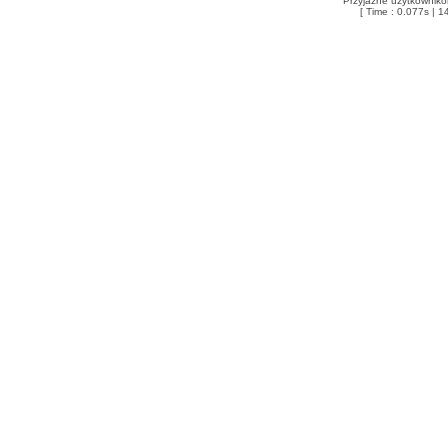
Przyjazne użytkowniko
[ Time : 0.077s | 1