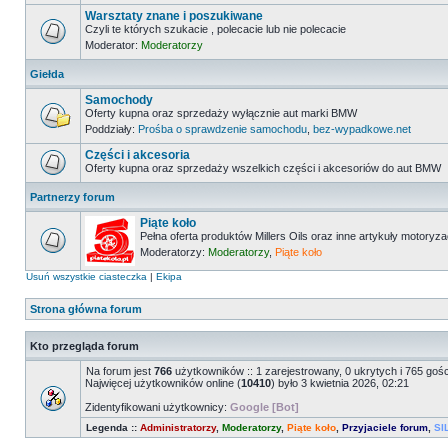
Warsztaty znane i poszukiwane
Czyli te których szukacie , polecacie lub nie polecacie
Moderator:
Moderatorzy
Giełda
Samochody
Oferty kupna oraz sprzedaży wyłącznie aut marki BMW
Poddziały:
Prośba o sprawdzenie samochodu
,
bez-wypadkowe.net
Części i akcesoria
Oferty kupna oraz sprzedaży wszelkich części i akcesoriów do aut BMW
Partnerzy forum
Piąte koło
Pełna oferta produktów Millers Oils oraz inne artykuły motoryz
Moderatorzy:
Moderatorzy
,
Piąte koło
Usuń wszystkie ciasteczka
|
Ekipa
Strona główna forum
Kto przegląda forum
Na forum jest
766
użytkowników :: 1 zarejestrowany, 0 ukrytych i 765 goś
Najwięcej użytkowników online (
10410
) było 3 kwietnia 2026, 02:21
Zidentyfikowani użytkownicy:
Google [Bot]
Legenda ::
Administratorzy
,
Moderatorzy
,
Piąte koło
,
Przyjaciele forum
,
SI