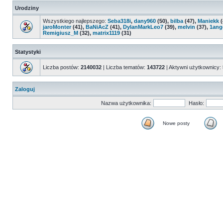
Urodziny
Wszystkiego najlepszego:
Seba318i
,
dany960
(50),
bilba
(47),
Maniekk
(
jaroMonter
(41),
BaNiAcZ
(41),
DylanMarkLeo7
(39),
melvin
(37),
1ang
Remigiusz_M
(32),
matrix1119
(31)
Statystyki
Liczba postów:
2140032
| Liczba tematów:
143722
| Aktywni użytkownicy:
Zaloguj
Nazwa użytkownika:
Hasło:
Nowe posty