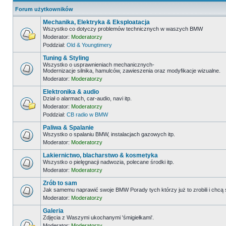
Forum użytkowników
Mechanika, Elektryka & Eksploatacja
Wszystko co dotyczy problemów technicznych w waszych BMW
Moderator:
Moderatorzy
Poddział:
Old & Youngtimery
Tuning & Styling
Wszystko o usprawnieniach mechanicznych-
Modernizacje silnika, hamulców, zawieszenia oraz modyfikacje wizualne.
Moderator:
Moderatorzy
Elektronika & audio
Dział o alarmach, car-audio, navi itp.
Moderator:
Moderatorzy
Poddział:
CB radio w BMW
Paliwa & Spalanie
Wszystko o spalaniu BMW, instalacjach gazowych itp.
Moderator:
Moderatorzy
Lakiernictwo, blacharstwo & kosmetyka
Wszystko o pielęgnacji nadwozia, polecane środki itp.
Moderator:
Moderatorzy
Zrób to sam
Jak samemu naprawić swoje BMW Porady tych którzy już to zrobili i chcą
Moderator:
Moderatorzy
Galeria
Zdjęcia z Waszymi ukochanymi 'śmigiełkami'.
Moderator:
Moderatorzy