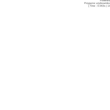
Powered
Przyjazne użytkowniko
[ Time : 0.063s | 1