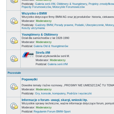
Poddziały:
Galeria serii ///M
,
Oldtimery & Youngtimery
,
Projekty zmodyfikow
Pojazdy Forumowiczów
,
Motocykle Forumowiczów
Wszystko o BMW
Wszystko dotyczące firmy BMW AG oraz jej produktów- historia, ciekawostk
Moderator:
Moderatorzy
Poddziały:
Gadżety BMW
,
Porady prawne, Podatki, Ubezpieczenie
,
Motocy
Koszty utrzymania
Youngtimery & Oldtimery
Dział dla samochodów z lat 1928-1990
Moderator:
Moderatorzy
Poddział:
Galeria Old & Youngtimerów
Strefa ///M
Dział użytkowników serii M.
Moderator:
Moderatorzy
Poddział:
Galeria serii ///M
Pozostałe
Pogawędki
Dowolne tematy i luźne rozmowy...PROSIMY NIE UMIESZCZAĆ TU 
Moderator:
Moderatorzy
Poddziały:
Gry, konsole, komputery
,
Podróże i wycieczki
Informacje o forum- uwagi, skargi, wnioski itp.
Wszystkie sprawy techniczne, ważne informacje dotyczące forum, pomysł
Moderator:
Moderatorzy
Poddział:
Regulamin Forum BMW-Sport