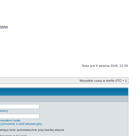
i BMW
Teraz jest 6 sierpnia 2026, 22:28
Wszystkie czasy w strefie UTC + 1
estruj
mniałem hasła
ij ponownie e-mail aktywacyjny
aloguj mnie automatycznie przy każdej wizycie
kryj mnie w tej sesji