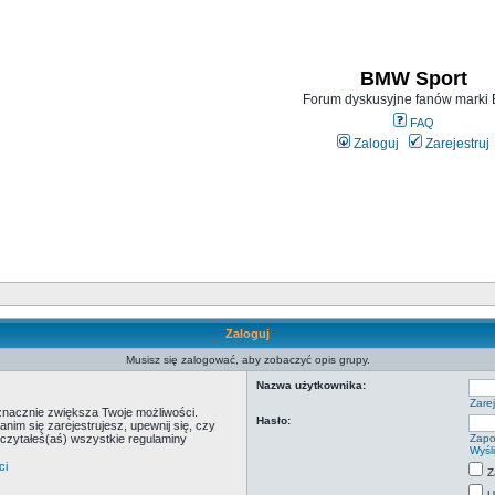
BMW Sport
Forum dyskusyjne fanów mark
FAQ
Zaloguj
Zarejestruj
Zaloguj
Musisz się zalogować, aby zobaczyć opis grupy.
Nazwa użytkownika:
Zarej
 znacznie zwiększa Twoje możliwości.
Hasło:
m się zarejestrujesz, upewnij się, czy
eczytałeś(aś) wszystkie regulaminy
Zapo
Wyśl
ci
Z
U