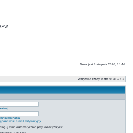
i BMW
Teraz jest 8 sierpnia 2026, 14:44
Wszystkie czasy w strefie UTC + 1
estruj
mniałem hasła
ij ponownie e-mail aktywacyjny
aloguj mnie automatycznie przy każdej wizycie
kryj mnie w tej sesji