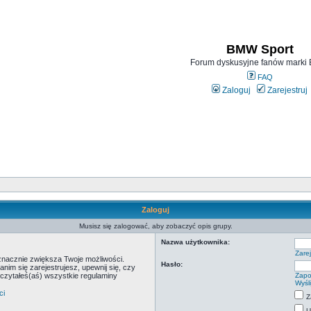
BMW Sport
Forum dyskusyjne fanów mark
FAQ
Zaloguj
Zarejestruj
Zaloguj
Musisz się zalogować, aby zobaczyć opis grupy.
Nazwa użytkownika:
Zarej
 znacznie zwiększa Twoje możliwości.
Hasło:
m się zarejestrujesz, upewnij się, czy
eczytałeś(aś) wszystkie regulaminy
Zapo
Wyśl
ci
Z
U