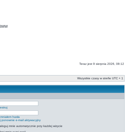
i BMW
Teraz jest 9 sierpnia 2026, 08:12
Wszystkie czasy w strefie UTC + 1
estruj
mniałem hasła
ij ponownie e-mail aktywacyjny
aloguj mnie automatycznie przy każdej wizycie
kryj mnie w tej sesji