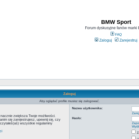
BMW Sport
Forum dyskusyjne fanów mark
FAQ
Zaloguj
Zarejestruj
Zaloguj
Aby oglądać profile musisz się zalogować.
Nazwa użytkownika:
Zarej
 znacznie zwiększa Twoje możliwości.
Hasło:
m się zarejestrujesz, upewnij się, czy
eczytałeś(aś) wszystkie regulaminy
Zapo
Wyśl
ci
Z
U