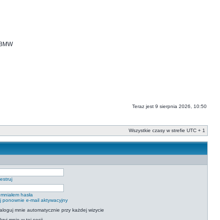
i BMW
Teraz jest 9 sierpnia 2026, 10:50
Wszystkie czasy w strefie UTC + 1
estruj
mniałem hasła
ij ponownie e-mail aktywacyjny
aloguj mnie automatycznie przy każdej wizycie
kryj mnie w tej sesji