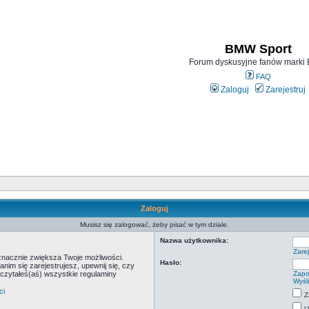
BMW Sport
Forum dyskusyjne fanów mark
FAQ
Zaloguj
Zarejestruj
Zaloguj
Musisz się zalogować, żeby pisać w tym dziale.
Nazwa użytkownika:
Zarej
 znacznie zwiększa Twoje możliwości.
Hasło:
m się zarejestrujesz, upewnij się, czy
eczytałeś(aś) wszystkie regulaminy
Zapo
Wyśl
ci
Z
U