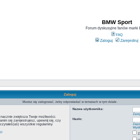
BMW Sport
Forum dyskusyjne fanów mark
FAQ
Zaloguj
Zarejestruj
Zaloguj
Musisz się zalogować, żeby odpowiadać w tematach w tym dziale.
Nazwa użytkownika:
Zarej
 znacznie zwiększa Twoje możliwości.
Hasło:
m się zarejestrujesz, upewnij się, czy
eczytałeś(aś) wszystkie regulaminy
Zapo
Wyśl
ci
Z
U