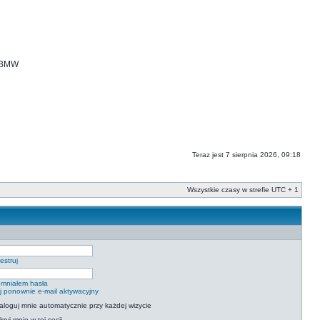
i BMW
Teraz jest 7 sierpnia 2026, 09:18
Wszystkie czasy w strefie UTC + 1
estruj
mniałem hasła
ij ponownie e-mail aktywacyjny
aloguj mnie automatycznie przy każdej wizycie
kryj mnie w tej sesji