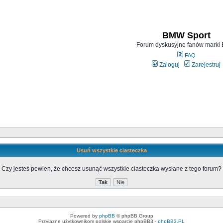
BMW Sport
Forum dyskusyjne fanów mark
FAQ
Zaloguj
Zarejestruj
Usuń wszystkie ciasteczka
Czy jesteś pewien, że chcesz usunąć wszystkie ciasteczka wysłane z tego forum?
Powered by
phpBB
© phpBB Group
Przyjazne użytkownikom polskie wsparcie phpBB3 -
phpBB3.PL