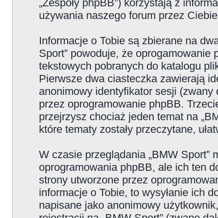
„Zespoły phpBB”) korzystają z informa
używania naszego forum przez Ciebie 
Informacje o Tobie są zbierane na d
Sport” powoduje, że oprogamowanie p
tekstowych pobranych do katalogu p
Pierwsze dwa ciasteczka zawierają iden
anonimowy identyfikator sesji (zwany 
przez oprogramowanie phpBB. Trzecie
przejrzysz chociaż jeden temat na „B
które tematy zostały przeczytane, uła
W czasie przeglądania „BMW Sport” m
oprogramowania phpBB, ale ich ten do
strony utworzone przez oprogramowan
informacje o Tobie, to wysyłanie ich 
napisane jako anonimowy użytkownik,
rejestracji na „BMW Sport” (zwane dal