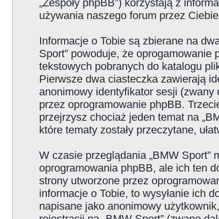
„Zespoły phpBB”) korzystają z informa
używania naszego forum przez Ciebie 
Informacje o Tobie są zbierane na d
Sport” powoduje, że oprogamowanie p
tekstowych pobranych do katalogu p
Pierwsze dwa ciasteczka zawierają iden
anonimowy identyfikator sesji (zwany 
przez oprogramowanie phpBB. Trzecie
przejrzysz chociaż jeden temat na „B
które tematy zostały przeczytane, uła
W czasie przeglądania „BMW Sport” m
oprogramowania phpBB, ale ich ten do
strony utworzone przez oprogramowan
informacje o Tobie, to wysyłanie ich 
napisane jako anonimowy użytkownik,
rejestracji na „BMW Sport” (zwane dal