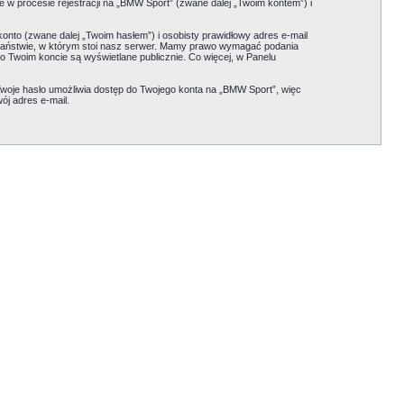
 w procesie rejestracji na „BMW Sport” (zwane dalej „Twoim kontem”) i
onto (zwane dalej „Twoim hasłem”) i osobisty prawidłowy adres e-mail
państwie, w którym stoi nasz serwer. Mamy prawo wymagać podania
 o Twoim koncie są wyświetlane publicznie. Co więcej, w Panelu
woje hasło umożliwia dostęp do Twojego konta na „BMW Sport”, więc
ój adres e-mail.