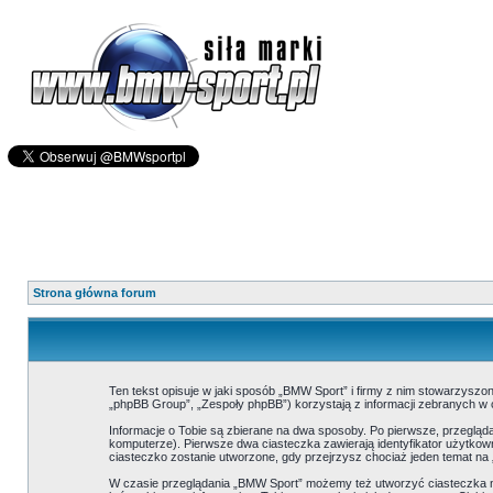
Strona główna forum
Ten tekst opisuje w jaki sposób „BMW Sport” i firmy z nim stowarzyszo
„phpBB Group”, „Zespoły phpBB”) korzystają z informacji zebranych w c
Informacje o Tobie są zbierane na dwa sposoby. Po pierwsze, przeglą
komputerze). Pierwsze dwa ciasteczka zawierają identyfikator użytkown
ciasteczko zostanie utworzone, gdy przejrzysz chociaż jeden temat na 
W czasie przeglądania „BMW Sport” możemy też utworzyć ciasteczka n