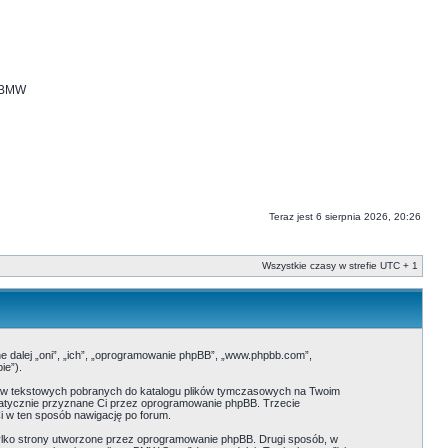
i BMW
Teraz jest 6 sierpnia 2026, 20:26
Wszystkie czasy w strefie UTC + 1
ne dalej „oni”, „ich”, „oprogramowanie phpBB”, „www.phpbb.com”,
ie”).
ików tekstowych pobranych do katalogu plików tymczasowych na Twoim
tomatycznie przyznane Ci przez oprogramowanie phpBB. Trzecie
i w ten sposób nawigację po forum.
ylko strony utworzone przez oprogramowanie phpBB. Drugi sposób, w