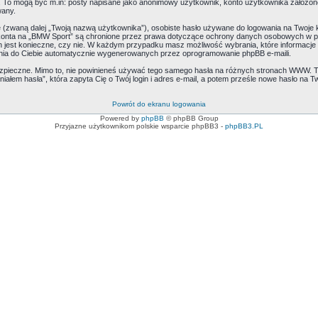
ie. To mogą być m.in: posty napisane jako anonimowy użytkownik, konto użytkownika założone
wany.
ę (zwaną dalej „Twoją nazwą użytkownika”), osobiste hasło używane do logowania na Twoje k
o konta na „BMW Sport” są chronione przez prawa dotyczące ochrony danych osobowych w 
ich jest konieczne, czy nie. W każdym przypadku masz możliwość wybrania, które informacje
nia do Ciebie automatycznie wygenerowanych przez oprogramowanie phpBB e-maili.
ezpieczne. Mimo to, nie powinieneś używać tego samego hasła na różnych stronach WWW. T
niałem hasła”, która zapyta Cię o Twój login i adres e-mail, a potem prześle nowe hasło na Tw
Powrót do ekranu logowania
Powered by
phpBB
© phpBB Group
Przyjazne użytkownikom polskie wsparcie phpBB3 -
phpBB3.PL