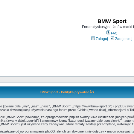
BMW Sport
Forum dyskusyjne fanów mark
FAQ
Zaloguj
Zarejestruj
BMW Sport - Polityka prywatności
ne (zwane dalej „my”, „nas”, „nasz”, „BMW Sport”, „https://www.bmw-sport.pl”) i phpBB (zwa
zasie dowolnej sesji używania naszego forum przez Ciebie (zwane dalej „informacjami o Tob
danie „BMW Sport” powoduje, że oprogamowanie phpBB tworzy kilka ciasteczek (małych pl
ika (zwany dalej „user-id”) i anonimowy identyfikator sesji (zwany dalej „session-id”), au
„BMW Sport” i jest używane żeby zapisywać, które tematy zostały przeczytane, ułatwiając C
iezależne od oprogramowania phpBB, ale ich ten dokument nie dotyczy - ma on opisywać t