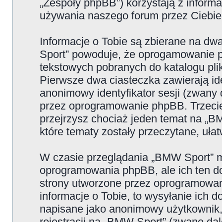
„Zespoły phpBB”) korzystają z informa
używania naszego forum przez Ciebie 
Informacje o Tobie są zbierane na d
Sport” powoduje, że oprogamowanie p
tekstowych pobranych do katalogu p
Pierwsze dwa ciasteczka zawierają iden
anonimowy identyfikator sesji (zwany 
przez oprogramowanie phpBB. Trzecie
przejrzysz chociaż jeden temat na „B
które tematy zostały przeczytane, uła
W czasie przeglądania „BMW Sport” m
oprogramowania phpBB, ale ich ten do
strony utworzone przez oprogramowan
informacje o Tobie, to wysyłanie ich 
napisane jako anonimowy użytkownik,
rejestracji na „BMW Sport” (zwane dal