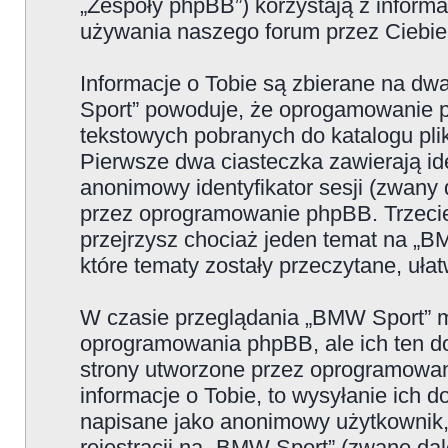
„Zespoły phpBB”) korzystają z informa
używania naszego forum przez Ciebie 
Informacje o Tobie są zbierane na d
Sport” powoduje, że oprogamowanie p
tekstowych pobranych do katalogu p
Pierwsze dwa ciasteczka zawierają iden
anonimowy identyfikator sesji (zwany 
przez oprogramowanie phpBB. Trzecie
przejrzysz chociaż jeden temat na „B
które tematy zostały przeczytane, uła
W czasie przeglądania „BMW Sport” m
oprogramowania phpBB, ale ich ten do
strony utworzone przez oprogramowan
informacje o Tobie, to wysyłanie ich 
napisane jako anonimowy użytkownik,
rejestracji na „BMW Sport” (zwane dal