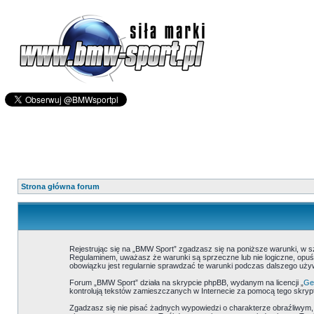
Strona główna forum
Rejestrując się na „BMW Sport” zgadzasz się na poniższe warunki, w 
Regulaminem, uważasz że warunki są sprzeczne lub nie logiczne, opuść
obowiązku jest regularnie sprawdzać te warunki podczas dalszego uż
Forum „BMW Sport” działa na skrypcie phpBB, wydanym na licencji „
Gen
kontrolują tekstów zamieszczanych w Internecie za pomocą tego skrypt
Zgadzasz się nie pisać żadnych wypowiedzi o charakterze obraźliwym