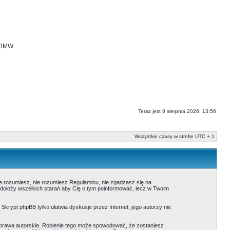
i BMW
Teraz jest 8 sierpnia 2026, 13:56
Wszystkie czasy w strefie UTC + 1
nie rozumiesz, nie rozumiesz Regulaminu, nie zgadzasz się na
 dołoży wszelkich starań aby Cię o tym poinformować, lecz w Twoim
. Skrypt phpBB tylko ułatwia dyskusje przez Internet, jego autorzy nie
prawa autorskie. Robienie tego może spowodować, że zostaniesz