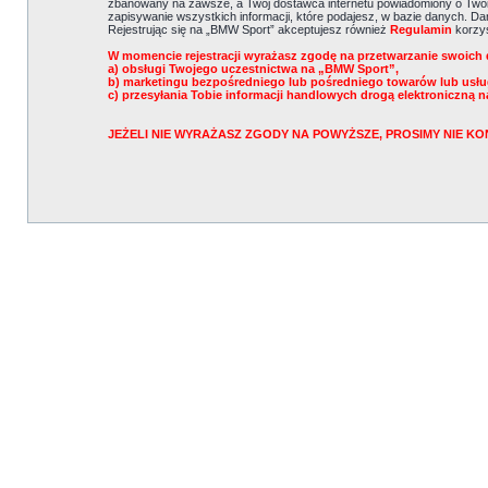
zbanowany na zawsze, a Twój dostawca internetu powiadomiony o Twoi
zapisywanie wszystkich informacji, które podajesz, w bazie danych. 
Rejestrując się na „BMW Sport” akceptujesz również
Regulamin
korzys
W momencie rejestracji wyrażasz zgodę na przetwarzanie swoich 
a) obsługi Twojego uczestnictwa na „BMW Sport”,
b) marketingu bezpośredniego lub pośredniego towarów lub usł
c) przesyłania Tobie informacji handlowych drogą elektroniczną n
JEŻELI NIE WYRAŻASZ ZGODY NA POWYŻSZE, PROSIMY NIE 