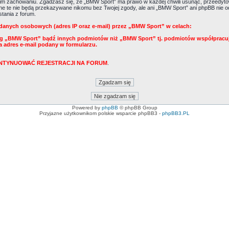
m zachowaniu. Zgadzasz się, że „BMW Sport” ma prawo w każdej chwili usunąć, przeedytow
Dane te nie będą przekazywane nikomu bez Twojej zgody, ale ani „BMW Sport” ani phpBB ni
tania z forum.
danych osobowych (adres IP oraz e-mail) przez „BMW Sport” w celach:
ug „BMW Sport” bądź innych podmiotów niż „BMW Sport” tj. podmiotów współpracu
a adres e-mail podany w formularzu.
KONTYNUOWAĆ REJESTRACJI NA FORUM
.
Powered by
phpBB
© phpBB Group
Przyjazne użytkownikom polskie wsparcie phpBB3 -
phpBB3.PL