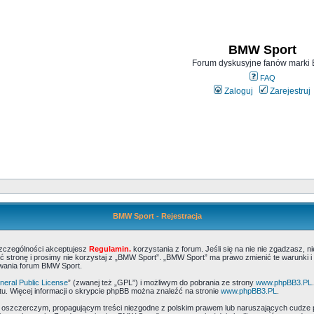
BMW Sport
Forum dyskusyjne fanów mark
FAQ
Zaloguj
Zarejestruj
BMW Sport - Rejestracja
szczególności akceptujesz
Regulamin.
korzystania z forum. Jeśli się na nie nie zgadzasz, 
 stronę i prosimy nie korzystaj z „BMW Sport”. „BMW Sport” ma prawo zmienić te warunki i
ywania forum BMW Sport.
eral Public License
” (zwanej też „GPL”) i możliwym do pobrania ze strony
www.phpBB3.PL
u. Więcej informacji o skrypcie phpBB można znaleźć na stronie
www.phpBB3.PL
.
, oszczerczym, propagującym treści niezgodne z polskim prawem lub naruszających cudze 