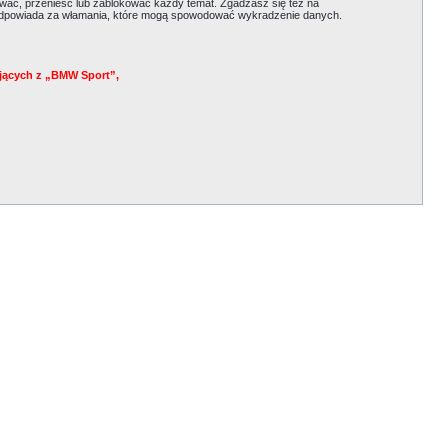
ać, przenieść lub zablokować każdy temat. Zgadzasz się też na
e odpowiada za włamania, które mogą spowodować wykradzenie danych.
jących z „BMW Sport”,