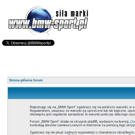
Strona główna forum
Rejestrując się na „BMW Sport” zgadzasz się na poniższe warunki, w 
Regulaminem, uważasz że warunki są sprzeczne lub nie logiczne, opuść
obowiązku jest regularnie sprawdzać te warunki podczas dalszego uż
Forum „BMW Sport” działa na skrypcie phpBB, wydanym na licencji „
Gen
kontrolują tekstów zamieszczanych w Internecie za pomocą tego skrypt
Zgadzasz się nie pisać żadnych wypowiedzi o charakterze obraźliwym