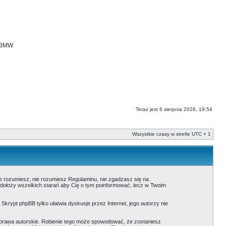
i BMW
Teraz jest 6 sierpnia 2026, 19:54
Wszystkie czasy w strefie UTC + 1
nie rozumiesz, nie rozumiesz Regulaminu, nie zgadzasz się na
 dołoży wszelkich starań aby Cię o tym poinformować, lecz w Twoim
. Skrypt phpBB tylko ułatwia dyskusje przez Internet, jego autorzy nie
prawa autorskie. Robienie tego może spowodować, że zostaniesz