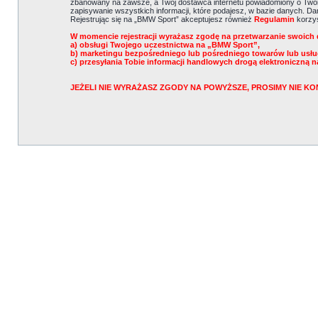
zbanowany na zawsze, a Twój dostawca internetu powiadomiony o Twoi
zapisywanie wszystkich informacji, które podajesz, w bazie danych. 
Rejestrując się na „BMW Sport” akceptujesz również
Regulamin
korzys
W momencie rejestracji wyrażasz zgodę na przetwarzanie swoich 
a) obsługi Twojego uczestnictwa na „BMW Sport”,
b) marketingu bezpośredniego lub pośredniego towarów lub usł
c) przesyłania Tobie informacji handlowych drogą elektroniczną n
JEŻELI NIE WYRAŻASZ ZGODY NA POWYŻSZE, PROSIMY NIE 