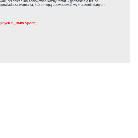
ać, przenieść lub zablokować każdy temat. Zgadzasz się też na
e odpowiada za włamania, które mogą spowodować wykradzenie danych.
jących z „BMW Sport”,