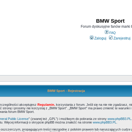
BMW Sport
Forum dyskusyjne fanów mark
FAQ
Zaloguj
Zarejestruj
BMW Sport - Rejestracja
szczególności akceptujesz
Regulamin.
korzystania z forum. Jeśli się na nie nie zgadzasz, 
 stronę i prosimy nie korzystaj z „BMW Sport”. „BMW Sport” ma prawo zmienić te warunki i
ywania forum BMW Sport.
eral Public License
” (zwanej też „GPL”) i możliwym do pobrania ze strony
www.phpBB3.PL
u. Więcej informacji o skrypcie phpBB można znaleźć na stronie
www.phpBB3.PL
.
, oszczerczym, propagującym treści niezgodne z polskim prawem lub naruszających cudze 