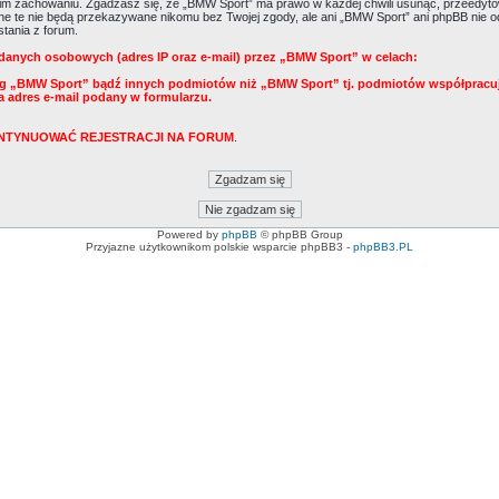
m zachowaniu. Zgadzasz się, że „BMW Sport” ma prawo w każdej chwili usunąć, przeedytow
Dane te nie będą przekazywane nikomu bez Twojej zgody, ale ani „BMW Sport” ani phpBB ni
tania z forum.
danych osobowych (adres IP oraz e-mail) przez „BMW Sport” w celach:
ug „BMW Sport” bądź innych podmiotów niż „BMW Sport” tj. podmiotów współpracu
a adres e-mail podany w formularzu.
KONTYNUOWAĆ REJESTRACJI NA FORUM
.
Powered by
phpBB
© phpBB Group
Przyjazne użytkownikom polskie wsparcie phpBB3 -
phpBB3.PL