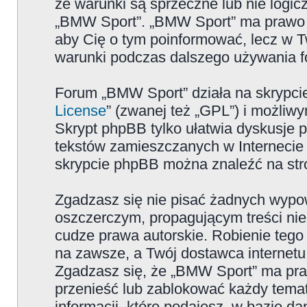
że warunki są sprzeczne lub nie logicz
„BMW Sport”. „BMW Sport” ma prawo zm
aby Cię o tym poinformować, lecz w T
warunki podczas dalszego używania 
Forum „BMW Sport” działa na skrypcie
License
” (zwanej też „GPL”) i możliw
Skrypt phpBB tylko ułatwia dyskusje pr
tekstów zamieszczanych w Internecie 
skrypcie phpBB można znaleźć na str
Zgadzasz się nie pisać żadnych wypow
oszczerczym, propagującym treści ni
cudze prawa autorskie. Robienie te
na zawsze, a Twój dostawca internet
Zgadzasz się, że „BMW Sport” ma pra
przenieść lub zablokować każdy temat
informacji, które podajesz, w bazie 