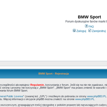
BMW Sport
Forum dyskusyjne fanów mark
FAQ
Zaloguj
Zarejestruj
BMW Sport - Rejestracja
szczególności akceptujesz
Regulamin.
korzystania z forum. Jeśli się na nie nie zgadzasz, 
 stronę i prosimy nie korzystaj z „BMW Sport”. „BMW Sport” ma prawo zmienić te warunki i
ywania forum BMW Sport.
eral Public License
” (zwanej też „GPL”) i możliwym do pobrania ze strony
www.phpBB3.PL
u. Więcej informacji o skrypcie phpBB można znaleźć na stronie
www.phpBB3.PL
.
, oszczerczym, propagującym treści niezgodne z polskim prawem lub naruszających cudze 