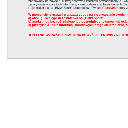
zbanowany na zawsze, a Twój dostawca internetu powiadomiony o Twoi
zapisywanie wszystkich informacji, które podajesz, w bazie danych. 
Rejestrując się na „BMW Sport” akceptujesz również
Regulamin
korzys
W momencie rejestracji wyrażasz zgodę na przetwarzanie swoich 
a) obsługi Twojego uczestnictwa na „BMW Sport”,
b) marketingu bezpośredniego lub pośredniego towarów lub usł
c) przesyłania Tobie informacji handlowych drogą elektroniczną n
JEŻELI NIE WYRAŻASZ ZGODY NA POWYŻSZE, PROSIMY NIE 