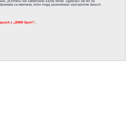
ać, przenieść lub zablokować każdy temat. Zgadzasz się też na
e odpowiada za włamania, które mogą spowodować wykradzenie danych.
jących z „BMW Sport”,