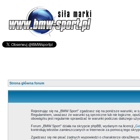
Strona główna forum
Rejestrując się na „BMW Sport” zgadzasz się na poniższe warunki, w 
Regulaminem, uważasz że warunki są sprzeczne lub nie logiczne, opuść
obowiązku jest regularnie sprawdzać te warunki podczas dalszego uż
Forum „BMW Sport” działa na skrypcie phpBB, wydanym na licencji „
Gen
kontrolują tekstów zamieszczanych w Internecie za pomocą tego skrypt
Zgadzasz się nie pisać żadnych wypowiedzi o charakterze obraźliwym