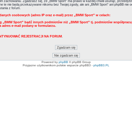
m zachowaniu. Zgadzasz się, że „BMW Sport” ma prawo w każdej chwili usunąć, przeedytow
Dane te nie będą przekazywane nikomu bez Twojej zgody, ale ani „BMW Sport” ani phpBB ni
tania z forum.
danych osobowych (adres IP oraz e-mail) przez „BMW Sport” w celach:
ug „BMW Sport” bądź innych podmiotów niż „BMW Sport” tj. podmiotów współpracu
a adres e-mail podany w formularzu.
KONTYNUOWAĆ REJESTRACJI NA FORUM
.
Powered by
phpBB
© phpBB Group
Przyjazne użytkownikom polskie wsparcie phpBB3 -
phpBB3.PL