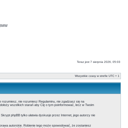
i BMW
Teraz jest 7 sierpnia 2026, 05:03
Wszystkie czasy w strefie UTC + 1
nie rozumiesz, nie rozumiesz Regulaminu, nie zgadzasz się na
 dołoży wszelkich starań aby Cię o tym poinformować, lecz w Twoim
. Skrypt phpBB tylko ułatwia dyskusje przez Internet, jego autorzy nie
prawa autorskie. Robienie tego może spowodować, że zostaniesz