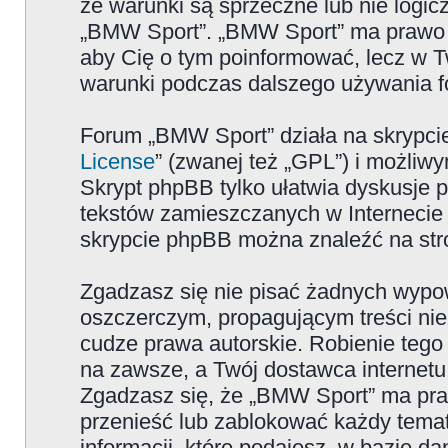
że warunki są sprzeczne lub nie logicz
„BMW Sport”. „BMW Sport” ma prawo zm
aby Cię o tym poinformować, lecz w T
warunki podczas dalszego używania 
Forum „BMW Sport” działa na skrypcie
License
” (zwanej też „GPL”) i możliw
Skrypt phpBB tylko ułatwia dyskusje pr
tekstów zamieszczanych w Internecie 
skrypcie phpBB można znaleźć na str
Zgadzasz się nie pisać żadnych wypow
oszczerczym, propagującym treści ni
cudze prawa autorskie. Robienie te
na zawsze, a Twój dostawca internet
Zgadzasz się, że „BMW Sport” ma pra
przenieść lub zablokować każdy temat
informacji, które podajesz, w bazie 