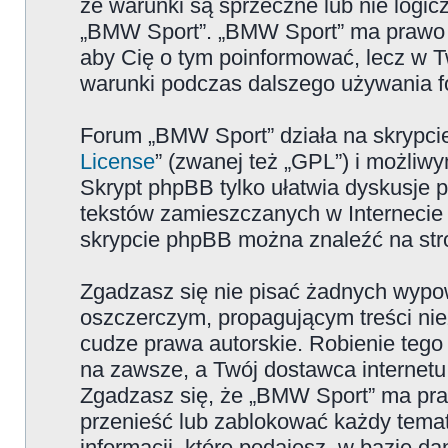
że warunki są sprzeczne lub nie logicz
„BMW Sport”. „BMW Sport” ma prawo zm
aby Cię o tym poinformować, lecz w T
warunki podczas dalszego używania 
Forum „BMW Sport” działa na skrypcie
License
” (zwanej też „GPL”) i możliw
Skrypt phpBB tylko ułatwia dyskusje pr
tekstów zamieszczanych w Internecie 
skrypcie phpBB można znaleźć na str
Zgadzasz się nie pisać żadnych wypow
oszczerczym, propagującym treści ni
cudze prawa autorskie. Robienie te
na zawsze, a Twój dostawca internet
Zgadzasz się, że „BMW Sport” ma pra
przenieść lub zablokować każdy temat
informacji, które podajesz, w bazie 