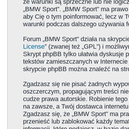
że warunki są sprzeczne lub nie logicz
„BMW Sport”. „BMW Sport” ma prawo zm
aby Cię o tym poinformować, lecz w T
warunki podczas dalszego używania 
Forum „BMW Sport” działa na skrypcie
License
” (zwanej też „GPL”) i możliw
Skrypt phpBB tylko ułatwia dyskusje pr
tekstów zamieszczanych w Internecie 
skrypcie phpBB można znaleźć na str
Zgadzasz się nie pisać żadnych wypow
oszczerczym, propagującym treści ni
cudze prawa autorskie. Robienie te
na zawsze, a Twój dostawca internet
Zgadzasz się, że „BMW Sport” ma pra
przenieść lub zablokować każdy temat
informacji, które podajesz, w bazie 