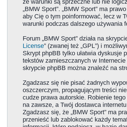
że warunki są sprzeczne lub nie logicz
„BMW Sport”. „BMW Sport” ma prawo zm
aby Cię o tym poinformować, lecz w T
warunki podczas dalszego używania 
Forum „BMW Sport” działa na skrypcie
License
” (zwanej też „GPL”) i możliw
Skrypt phpBB tylko ułatwia dyskusje pr
tekstów zamieszczanych w Internecie 
skrypcie phpBB można znaleźć na str
Zgadzasz się nie pisać żadnych wypow
oszczerczym, propagującym treści ni
cudze prawa autorskie. Robienie te
na zawsze, a Twój dostawca internet
Zgadzasz się, że „BMW Sport” ma pra
przenieść lub zablokować każdy temat
informacji, które podajesz, w bazie 