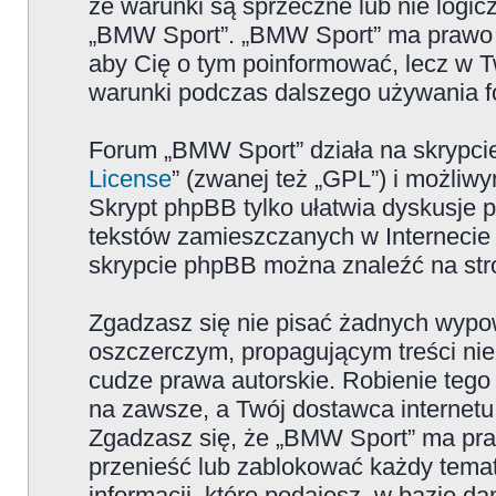
że warunki są sprzeczne lub nie logicz
„BMW Sport”. „BMW Sport” ma prawo zm
aby Cię o tym poinformować, lecz w T
warunki podczas dalszego używania 
Forum „BMW Sport” działa na skrypcie
License
” (zwanej też „GPL”) i możliw
Skrypt phpBB tylko ułatwia dyskusje pr
tekstów zamieszczanych w Internecie 
skrypcie phpBB można znaleźć na str
Zgadzasz się nie pisać żadnych wypow
oszczerczym, propagującym treści ni
cudze prawa autorskie. Robienie te
na zawsze, a Twój dostawca internet
Zgadzasz się, że „BMW Sport” ma pra
przenieść lub zablokować każdy temat
informacji, które podajesz, w bazie 