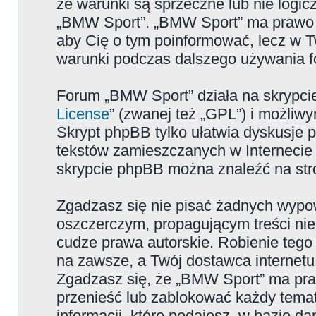
że warunki są sprzeczne lub nie logicz
„BMW Sport”. „BMW Sport” ma prawo zm
aby Cię o tym poinformować, lecz w T
warunki podczas dalszego używania 
Forum „BMW Sport” działa na skrypcie
License
” (zwanej też „GPL”) i możliw
Skrypt phpBB tylko ułatwia dyskusje pr
tekstów zamieszczanych w Internecie 
skrypcie phpBB można znaleźć na str
Zgadzasz się nie pisać żadnych wypow
oszczerczym, propagującym treści ni
cudze prawa autorskie. Robienie te
na zawsze, a Twój dostawca internet
Zgadzasz się, że „BMW Sport” ma pra
przenieść lub zablokować każdy temat
informacji, które podajesz, w bazie 