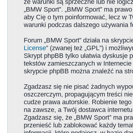
że warunki są sprzeczne lub nie logicz
„BMW Sport”. „BMW Sport” ma prawo zm
aby Cię o tym poinformować, lecz w T
warunki podczas dalszego używania 
Forum „BMW Sport” działa na skrypcie
License
” (zwanej też „GPL”) i możliw
Skrypt phpBB tylko ułatwia dyskusje pr
tekstów zamieszczanych w Internecie 
skrypcie phpBB można znaleźć na str
Zgadzasz się nie pisać żadnych wypow
oszczerczym, propagującym treści ni
cudze prawa autorskie. Robienie te
na zawsze, a Twój dostawca internet
Zgadzasz się, że „BMW Sport” ma pra
przenieść lub zablokować każdy temat
informacji, które podajesz, w bazie 