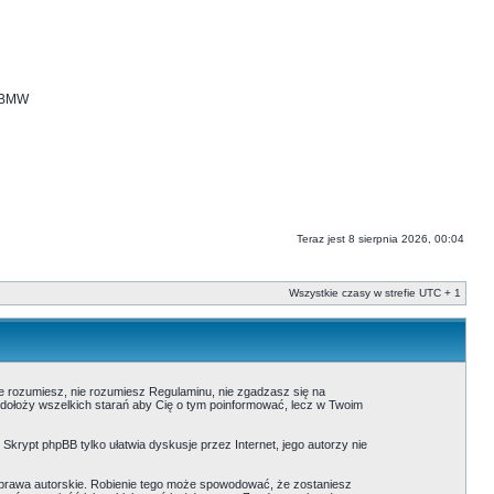
i BMW
Teraz jest 8 sierpnia 2026, 00:04
Wszystkie czasy w strefie UTC + 1
nie rozumiesz, nie rozumiesz Regulaminu, nie zgadzasz się na
 dołoży wszelkich starań aby Cię o tym poinformować, lecz w Twoim
. Skrypt phpBB tylko ułatwia dyskusje przez Internet, jego autorzy nie
prawa autorskie. Robienie tego może spowodować, że zostaniesz