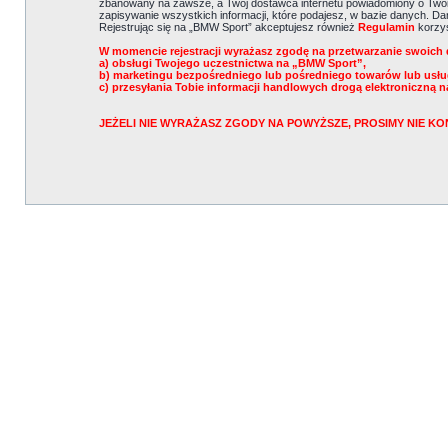
zbanowany na zawsze, a Twój dostawca internetu powiadomiony o Twoi
zapisywanie wszystkich informacji, które podajesz, w bazie danych. 
Rejestrując się na „BMW Sport” akceptujesz również
Regulamin
korzys
W momencie rejestracji wyrażasz zgodę na przetwarzanie swoich 
a) obsługi Twojego uczestnictwa na „BMW Sport”,
b) marketingu bezpośredniego lub pośredniego towarów lub usł
c) przesyłania Tobie informacji handlowych drogą elektroniczną n
JEŻELI NIE WYRAŻASZ ZGODY NA POWYŻSZE, PROSIMY NIE 