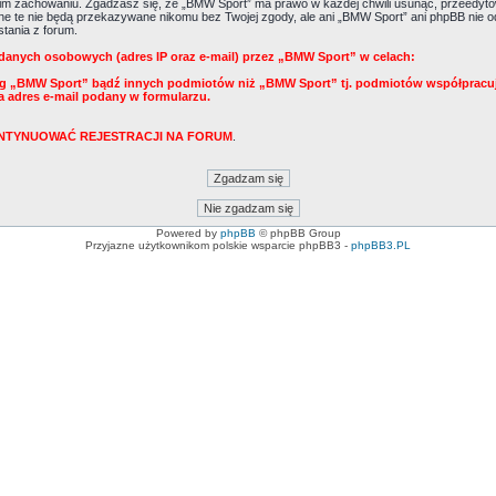
m zachowaniu. Zgadzasz się, że „BMW Sport” ma prawo w każdej chwili usunąć, przeedytow
Dane te nie będą przekazywane nikomu bez Twojej zgody, ale ani „BMW Sport” ani phpBB ni
tania z forum.
danych osobowych (adres IP oraz e-mail) przez „BMW Sport” w celach:
ug „BMW Sport” bądź innych podmiotów niż „BMW Sport” tj. podmiotów współpracu
a adres e-mail podany w formularzu.
KONTYNUOWAĆ REJESTRACJI NA FORUM
.
Powered by
phpBB
© phpBB Group
Przyjazne użytkownikom polskie wsparcie phpBB3 -
phpBB3.PL