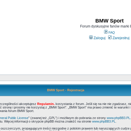
BMW Sport
Forum dyskusyjne fanów mark
FAQ
Zaloguj
Zarejestruj
BMW Sport - Rejestracja
szczególności akceptujesz
Regulamin.
korzystania z forum. Jeśli się na nie nie zgadzasz, 
 stronę i prosimy nie korzystaj z „BMW Sport”. „BMW Sport” ma prawo zmienić te warunki i
ywania forum BMW Sport.
eral Public License
” (zwanej też „GPL”) i możliwym do pobrania ze strony
www.phpBB3.PL
u. Więcej informacji o skrypcie phpBB można znaleźć na stronie
www.phpBB3.PL
.
, oszczerczym, propagującym treści niezgodne z polskim prawem lub naruszających cudze 