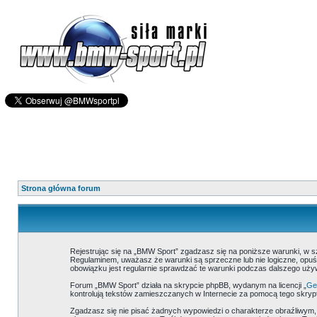
Strona główna forum
Rejestrując się na „BMW Sport” zgadzasz się na poniższe warunki, w 
Regulaminem, uważasz że warunki są sprzeczne lub nie logiczne, opuść
obowiązku jest regularnie sprawdzać te warunki podczas dalszego uż
Forum „BMW Sport” działa na skrypcie phpBB, wydanym na licencji „
Gen
kontrolują tekstów zamieszczanych w Internecie za pomocą tego skrypt
Zgadzasz się nie pisać żadnych wypowiedzi o charakterze obraźliwym