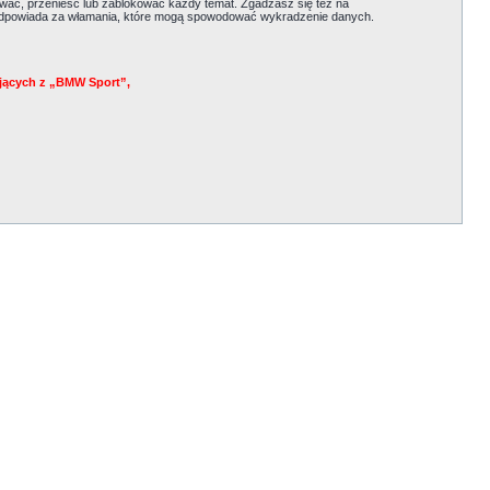
ać, przenieść lub zablokować każdy temat. Zgadzasz się też na
e odpowiada za włamania, które mogą spowodować wykradzenie danych.
jących z „BMW Sport”,