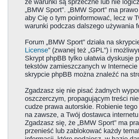
że warunki są sprzeczne lub nie logicz
„BMW Sport”. „BMW Sport” ma prawo zm
aby Cię o tym poinformować, lecz w T
warunki podczas dalszego używania 
Forum „BMW Sport” działa na skrypcie
License
” (zwanej też „GPL”) i możliw
Skrypt phpBB tylko ułatwia dyskusje pr
tekstów zamieszczanych w Internecie 
skrypcie phpBB można znaleźć na str
Zgadzasz się nie pisać żadnych wypow
oszczerczym, propagującym treści ni
cudze prawa autorskie. Robienie te
na zawsze, a Twój dostawca internet
Zgadzasz się, że „BMW Sport” ma pra
przenieść lub zablokować każdy temat
informacji, które podajesz, w bazie 