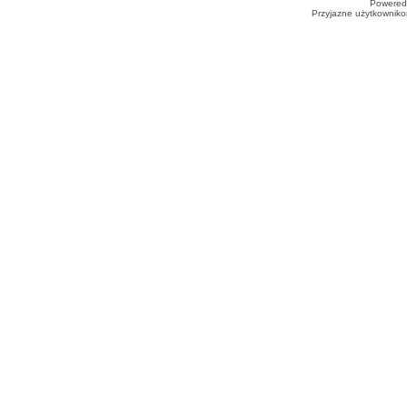
Powered
Przyjazne użytkowniko